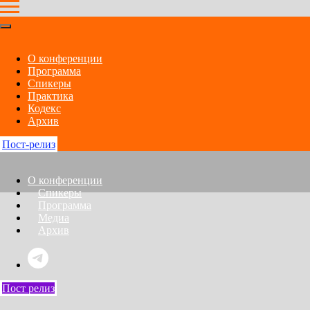
О конференции
Программа
Спикеры
Практика
Кодекс
Архив
Пост-релиз
О конференции
Спикеры
Программа
Медиа
Архив
Пост релиз