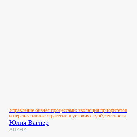
Управление бизнес-процессами: эволюция приоритетов
и перспективные стратегии в условиях турбулентности
Юлия Вагнер
ABPMP