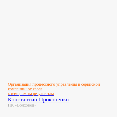
Организация процессного управления в сервисной
компании: от хаоса
к измеримым результатам
Константин Прокопенко
ПК «Волховец»