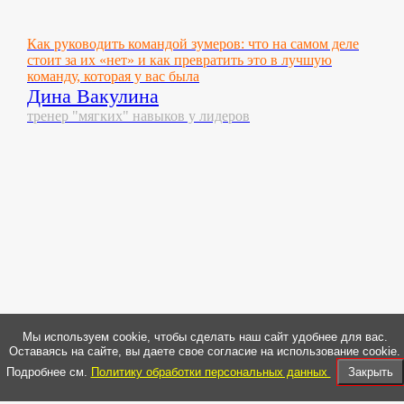
Как руководить командой зумеров: что на самом деле
стоит за их «нет» и как превратить это в лучшую
команду, которая у вас была
Дина Вакулина
тренер "мягких" навыков у лидеров
Мы используем cookie, чтобы сделать наш сайт удобнее для вас.
Оставаясь на сайте, вы даете свое согласие на использование cookie.
Подробнее см.
Политику обработки персональных данных
Закрыть