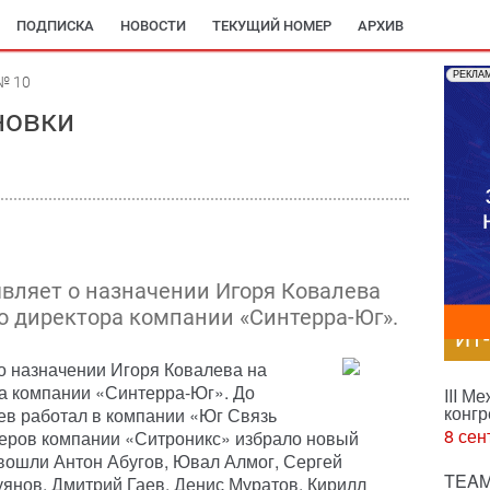
ПОДПИСКА
НОВОСТИ
ТЕКУЩИЙ НОМЕР
АРХИВ
РЕКЛА
№ 10
новки
вляет о назначении Игоря Ковалева
о директора компании «Синтерра-Юг».
ИТ
о назначении Игоря Ковалева на
а компании «Синтерра-Юг». До
III М
конгр
ев работал в компании «Юг Связь
8 сен
еров компании «Ситроникс» избрало новый
 вошли Антон Абугов, Ювал Алмог, Сергей
TEAM
уянов, Дмитрий Гаев, Денис Муратов, Кирилл