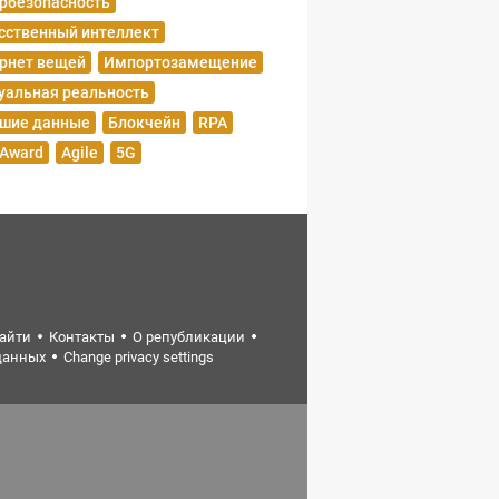
рбезопасность
сственный интеллект
рнет вещей
Импортозамещение
уальная реальность
шие данные
Блокчейн
RPA
 Award
Agile
5G
найти
Контакты
О републикации
данных
Change privacy settings