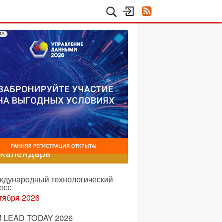
МА
-календарь
еждународный технологический
есс
тября 2026
 LEAD TODAY 2026