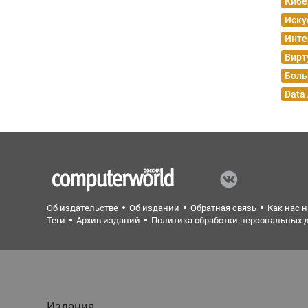
Кибе
Иску
Инте
Вирт
Боль
Data
Об издательстве
Об издании
Обратная связь
Как нас 
Теги
Архив изданий
Политика обработки персональных 
Издания