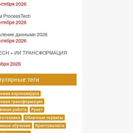
нтября 2026
м ProcessTech
нтября 2026
вление данными 2026
нтября 2026
ECH + ИИ ТРАНСФОРМАЦИЯ
ября 2026
пулярные теги
емия коронавируса
овая трансформация
енная работа
Рунет
тотехника
Облачные сервисы
нное обучение
Криптовалюта