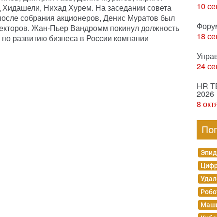
10 се
д Хидашели, Нихад Хурем. На заседании совета
после собрания акционеров, Денис Муратов был
Фору
ректоров. Жан-Пьер Вандромм покинул должность
18 се
 по развитию бизнеса в России компании
Упра
24 се
HR T
2026
8 окт
По
Эпид
Цифр
Удал
Робо
Маши