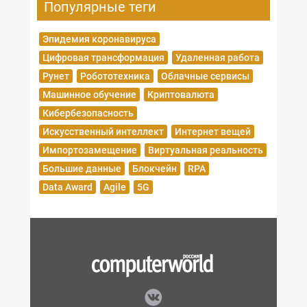
Популярные теги
Эпидемия коронавируса
Цифровая трансформация
Удаленная работа
Рунет
Робототехника
Облачные сервисы
Машинное обучение
Криптовалюта
Кибербезопасность
Искусственный интеллект
Интернет вещей
Импортозамещение
Виртуальная реальность
Большие данные
Блокчейн
RPA
Data Award
Agile
5G