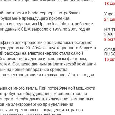
18 се
й плотности и blade-серверы потребляют
Упра
борудование предыдущего поколения,
24 се
но исследованию Uptime Institute, потребление
тки данных США выросло с 1999 по 2005 год на
HR T
2026
8 окт
рифы на электроэнергию повышались несколько
ходов достигла 20–30% эксплуатационного бюджета
COMP
й расходы на электроэнергию стали самой
RUSS
й стоимости владения и основным фактором,
15 ок
стем. Согласно данным аналитической компании
ный на новые аппаратные средства,
 на электропитание и охлаждение. И это — в два
тывают много тепла. При потребляемой мощности
ия требуется оборудование, эквивалентное по
онерам. Необходимость охлаждения компактных
дов на электроэнергию при увеличении
ы заинтересованы в сокращении затрат на
 вы узнаете, как этого добиться.