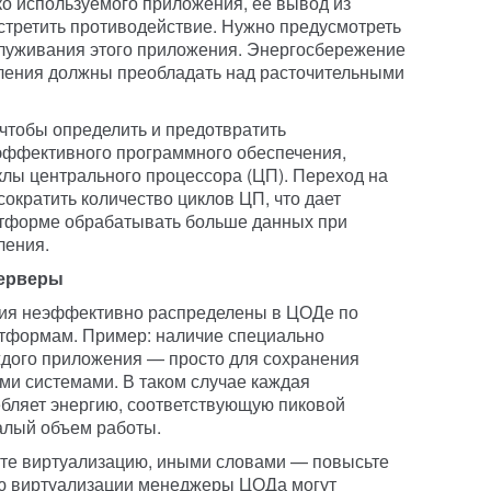
ко используемого приложения, ее вывод из
стретить противодействие. Нужно предусмотреть
луживания этого приложения. Энергосбережение
ения должны преобладать над расточительными
 чтобы определить и предотвратить
ффективного программного обеспечения,
клы центрального процессора (ЦП). Переход на
ократить количество циклов ЦП, что дает
тформе обрабатывать больше данных при
ления.
серверы
ия неэффективно распределены в ЦОДе по
тформам. Пример: наличие специально
ждого приложения — просто для сохранения
ми системами. В таком случае каждая
бляет энергию, соответствующую пиковой
малый объем работы.
те виртуализацию, иными словами — повысьте
ю виртуализации менеджеры ЦОДа могут