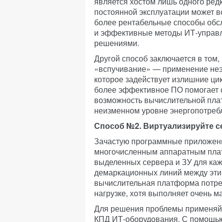
является хостом лишь одного ред
постоянной эксплуатации может в
более рентабельные способы обс
и эффективные методы ИТ-управл
решениями.
Другой способ заключается в том,
«вспучивание» — применение неэ
которое задействует излишние ци
более эффективное ПО помогает с
возможность вычислительной пла
неизменном уровне энергопотреб
Способ №2. Виртуализируйте 
Зачастую программные приложен
многочисленным аппаратным пла
выделенных сервера и ЗУ для ка
демаркационных линий между эти
вычислительная платформа потре
нагрузке, хотя выполняет очень 
Для решения проблемы применяй
КПД ИТ-оборудования. С помощь