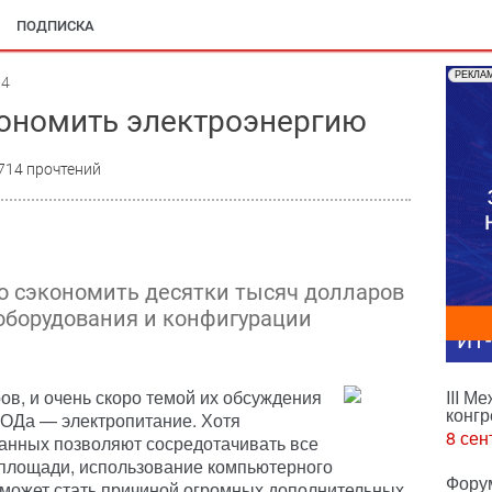
ПОДПИСКА
РЕКЛА
04
кономить электроэнергию
714 прочтений
 сэкономить десятки тысяч долларов
 оборудования и конфигурации
ИТ
в, и очень скоро темой их обсуждения
III М
конгр
ЦОДа — электропитание. Хотя
8 сен
анных позволяют сосредотачивать все
площади, использование компьютерного
Фору
 может стать причиной огромных дополнительных