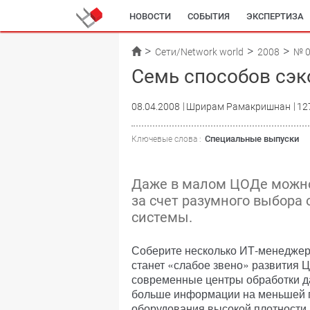
НОВОСТИ
СОБЫТИЯ
ЭКСПЕРТИЗА
Сети/Network world
2008
№ 
Семь способов сэ
08.04.2008
Шрирам Рамакришнан
12
Специальные выпуски
Ключевые слова :
Даже в малом ЦОДе можно
за счет разумного выбора
системы.
Соберите несколько ИТ-менеджеро
станет «слабое звено» развития 
современные центры обработки д
больше информации на меньшей 
оборудования высокой плотности