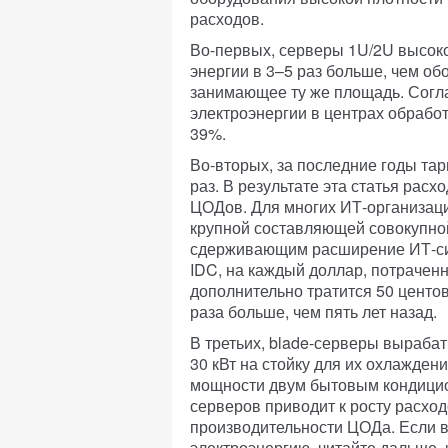
расходов.
Во-первых, серверы 1U/2U высоко
энергии в 3–5 раз больше, чем о
занимающее ту же площадь. Соглас
электроэнергии в центрах обрабо
39%.
Во-вторых, за последние годы та
раз. В результате эта статья рас
ЦОДов. Для многих ИТ-организаци
крупной составляющей совокупно
сдерживающим расширение ИТ-си
IDC, на каждый доллар, потрачен
дополнительно тратится 50 центов
раза больше, чем пять лет назад.
В третьих, blade-серверы выраба
30 кВт на стойку для их охлажден
мощности двум бытовым кондици
серверов приводит к росту расхо
производительности ЦОДа. Если в
электроэнергию, читайте дальше, и