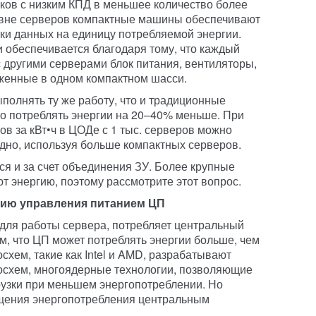
ков с низким КПД в меньшее количество более
овне серверов компактные машины обеспечивают
ки данных на единицу потребляемой энергии.
обеспечивается благодаря тому, что каждый
 другими серверами блок питания, вентиляторы,
оженные в одном компактном шасси.
олнять ту же работу, что и традиционные
но потреблять энергии на 20–40% меньше. При
ов за кВт•ч в ЦОДе с 1 тыс. серверов можно
одно, используя больше компактных серверов.
ся и за счет объединения ЗУ. Более крупные
 энергию, поэтому рассмотрите этот вопрос.
цию управления питанием ЦП
для работы сервера, потребляет центральный
м, что ЦП может потреблять энергии больше, чем
хем, такие как Intel и AMD, разрабатывают
схем, многоядерные технологии, позволяющие
узки при меньшем энергопотреблении. Но
ащения энергопотребления центральным