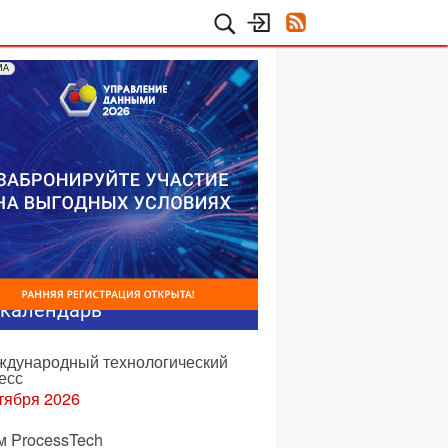
МА
-календарь
еждународный технологический
есс
тября 2026
м ProcessTech