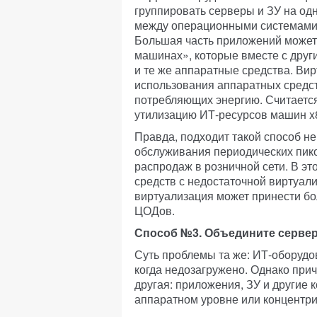
группировать серверы и ЗУ на од
между операционными системами,
Большая часть приложений может
машинах», которые вместе с дру
и те же аппаратные средства. Ви
использования аппаратных средств
потребляющих энергию. Считается
утилизацию ИТ-ресурсов машин x
Правда, подходит такой способ н
обслуживания периодических пико
распродаж в розничной сети. В э
средств с недостаточной виртуал
виртуализация может принести б
ЦОДов.
Способ №3. Объедините сервер
Суть проблемы та же: ИТ-оборудо
когда недозагружено. Однако прич
другая: приложения, ЗУ и другие
аппаратном уровне или концентрир