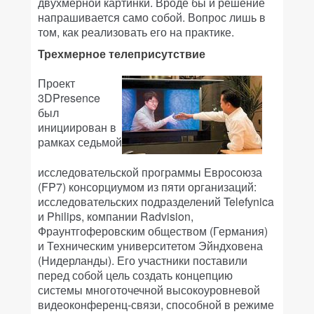
двухмерной картинки. Вроде бы и решение
напрашивается само собой. Вопрос лишь в
том, как реализовать его на практике.
Трехмерное телеприсутствие
Проект
3DPresence
был
инициирован в
рамках седьмой
исследовательской программы Евросоюза
(FP7) консорциумом из пяти организаций:
исследовательских подразделений Telefуnica
и Philips, компании Radvision,
Фраунтгоферовским обществом (Германия)
и Техническим университетом Эйндховена
(Нидерланды). Его участники поставили
перед собой цель создать концепцию
системы многоточечной высокоуровневой
видеоконференц-связи, способной в режиме