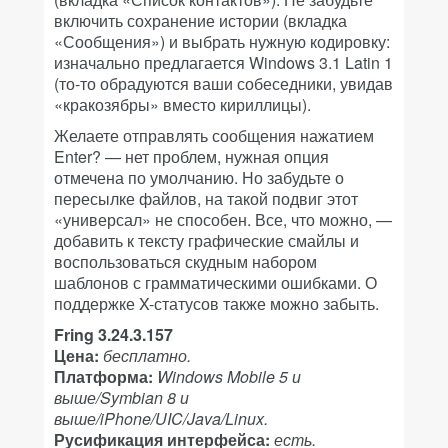
включить сохранение истории (вкладка
«Сообщения») и выбрать нужную кодировку:
изначально предлагается Windows 3.1 Latin 1
(то-то обрадуются ваши собеседники, увидав
«кракозябры» вместо кириллицы).
Желаете отправлять сообщения нажатием
Enter? — нет проблем, нужная опция
отмечена по умолчанию. Но забудьте о
пересылке файлов, на такой подвиг этот
«универсал» не способен. Все, что можно, —
добавить к тексту графические смайлы и
воспользоваться скудным набором
шаблонов с грамматическими ошибками. О
поддержке X-статусов также можно забыть.
Fring 3.24.3.157
Цена:
бесплатно.
Платформа:
Windows Mobile 5 и
выше/Symbian 8 и
выше/iPhone/UIC/Java/Linux.
Русификация интерфейса:
есть.