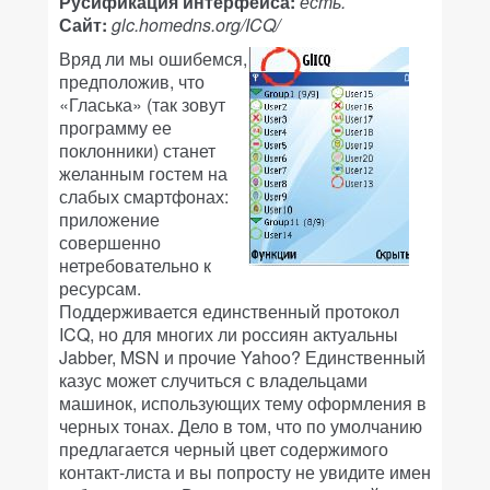
Русификация интерфейса:
есть.
Сайт:
glc.homedns.org/ICQ/
Вряд ли мы ошибемся,
предположив, что
«Гласька» (так зовут
программу ее
поклонники) станет
желанным гостем на
слабых смартфонах:
приложение
совершенно
нетребовательно к
ресурсам.
Поддерживается единственный протокол
ICQ, но для многих ли россиян актуальны
Jabber, MSN и прочие Yahoo? Единственный
казус может случиться с владельцами
машинок, использующих тему оформления в
черных тонах. Дело в том, что по умолчанию
предлагается черный цвет содержимого
контакт-листа и вы попросту не увидите имен