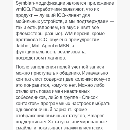
Symbian-модификации является приложение
vmICQ. Разработчики заявляют, что их
продукт — лучший ICQ-клиент для
мобильных устройств, а мы подтверждаем —
так и есть (впрочем, на вкус и цвет все
фломастеры разные). WM-версия, кроме
протокола ICQ, обучена премудростям
Jabber, Mail Agent и MSN, а
функциональность реализована
посредством плагинов.
После заполнения полей учетной записи
можно приступать к общению. Изначально
контакт-лист содержит две колонки: кому-то
это понравится, кому-то нет. Можно либо
отключить показ имен неактивных
собеседников, либо в группе «Список
контактов» программных настроек выбрать
одноколоночный вариант. Кроме
отображения обычных статусов, Smaper
поддерживает X-статусы, анимированные
смайлы и показывает значки клиентских