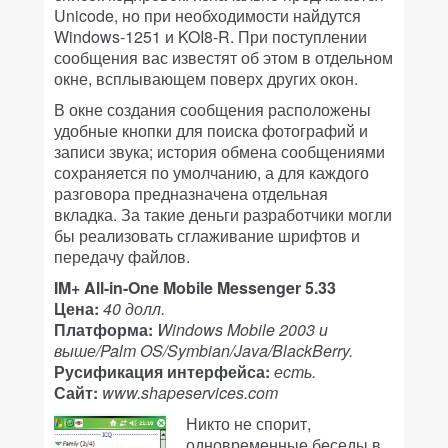
Unicode, но при необходимости найдутся
Windows-1251 и KOI8-R. При поступлении
сообщения вас известят об этом в отдельном
окне, всплывающем поверх других окон.
В окне создания сообщения расположены
удобные кнопки для поиска фотографий и
записи звука; история обмена сообщениями
сохраняется по умолчанию, а для каждого
разговора предназначена отдельная
вкладка. За такие деньги разработчики могли
бы реализовать сглаживание шрифтов и
передачу файлов.
IM+ All-in-One Mobile Messenger 5.33
Цена:
40 долл.
Платформа:
Windows Mobile 2003 и
выше/Palm OS/Symbian/Java/BlackBerry.
Русификация интерфейса:
есть.
Сайт:
www.shapeservices.com
Никто не спорит,
одновременные беседы в