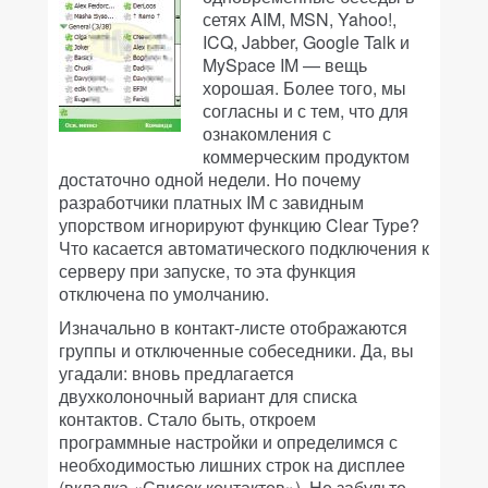
сетях AIM, MSN, Yahoo!,
ICQ, Jabber, Google Talk и
MySpace IM — вещь
хорошая. Более того, мы
согласны и с тем, что для
ознакомления с
коммерческим продуктом
достаточно одной недели. Но почему
разработчики платных IM с завидным
упорством игнорируют функцию Clear Type?
Что касается автоматического подключения к
серверу при запуске, то эта функция
отключена по умолчанию.
Изначально в контакт-листе отображаются
группы и отключенные собеседники. Да, вы
угадали: вновь предлагается
двухколоночный вариант для списка
контактов. Стало быть, откроем
программные настройки и определимся с
необходимостью лишних строк на дисплее
(вкладка «Список контактов»). Не забудьте