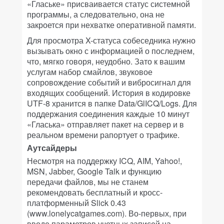
«Глаське» присваивается статус системной
программы, а следовательно, она не
закроется при нехватке оперативной памяти.
Для просмотра X-статуса собеседника нужно
вызывать окно с информацией о последнем,
что, мягко говоря, неудобно. Зато к вашим
услугам набор смайлов, звуковое
сопровождение событий и вибросигнал для
входящих сообщений. История в кодировке
UTF-8 хранится в папке Data/GlICQ/Logs. Для
поддержания соединения каждые 10 минут
«Гласька» отправляет пакет на сервер и в
реальном времени рапортует о трафике.
Аутсайдеры
Несмотря на поддержку ICQ, AIM, Yahoo!,
MSN, Jabber, Google Talk и функцию
передачи файлов, мы не станем
рекомендовать бесплатный и кросс-
платформенный Slick 0.43
(www.lonelycatgames.com). Во-первых, при
вводе параметров учетных записей на