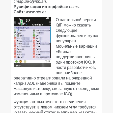
старше/Symbian.
Русификация интерфейса:
есть.
Сайт:
www.qip.ru
О настольной версии
QIP можно сказать
следующее:
функционален и жутко
популярен.
Мобильные вариации
«Квипа»
поддерживают лишь
один протокол ICQ. К
чести разработчиков,
они наиболее
оперативно отреагировали на очередной
каприз AOL (наверняка вы помните
массовую истерику, связанную с последними
изменениями в протоколе ICQ).
Функция автоматического соединения
отсутствует: в левом нижнем углу требуется
указать нужный статус (например, «В сети»).