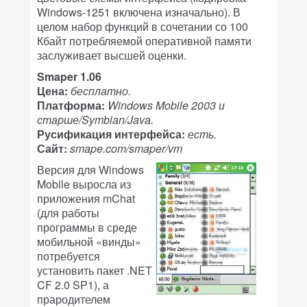
Windows-1251 включена изначально). В
целом набор функций в сочетании со 100
Кбайт потребляемой оперативной памяти
заслуживает высшей оценки.
Smaper 1.06
Цена:
бесплатно.
Платформа:
Windows Mobile 2003 и
старше/Symbian/Java.
Русификация интерфейса:
есть.
Сайт:
smape.com/smaper/vm
Версия для Windows
Mobile выросла из
приложения mChat
(для работы
программы в среде
мобильной «винды»
потребуется
установить пакет .NET
CF 2.0 SP1), а
прародителем