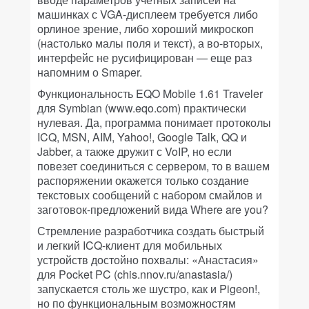
машинках с VGA-дисплеем требуется либо
орлиное зрение, либо хороший микроскоп
(настолько малы поля и текст), а во-вторых,
интерфейс не русифицирован — еще раз
напомним о Smaper.
Функциональность EQO Mobile 1.61 Traveler
для Symbian (www.eqo.com) практически
нулевая. Да, программа понимает протоколы
ICQ, MSN, AIM, Yahoo!, Google Talk, QQ и
Jabber, а также дружит с VoIP, но если
повезет соединиться с сервером, то в вашем
распоряжении окажется только создание
текстовых сообщений с набором смайлов и
заготовок-предложений вида Where are you?
Стремление разработчика создать быстрый
и легкий ICQ-клиент для мобильных
устройств достойно похвалы: «Анастасия»
для Pocket PC (chis.nnov.ru/anastasia/)
запускается столь же шустро, как и Pigeon!,
но по функциональным возможностям