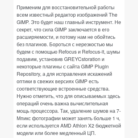
Применим для восстановительной работы
всем известный редактор изображений
The
GIMP
. Это будет наш главный инструмент. Не
секрет, что сила GIMP заключается в его
расширяемости, и потому нам не обойтись
без плагинов. Бороться с нерезкостью мы
будем с помощью
Refocus
и
Refocus-it
, шумы
подавим, установив
GREYCstoration
и
некоторые плагины с сайта
GIMP Plugin
Repository
, а для исправления искажений
оптики в свежих версиях GIMP есть
соответствующие встроенные средства.
Нужно отметить, что для описываемых здесь
операций очень важна вычислительная
мощь процессора. Так, удаление шумов на 7-
Мпикс фотографии может занять больше 1 ч,
если используется
AMD Athlon X2
бюджетной
модели или более медленный ЦП.