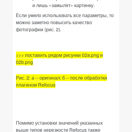
и лишь «замылят» картинку.
Если умело использовать все параметры, то
можно заметно повысить качество
фотографии (рис. 2).
>>> поставить рядом рисунки 02a.png и
02b.png
Рис. 2: а -- оригинал; б -- после обработки
плагином Refocus
Помимо установки значений указанных
выше типов нерезкости
Refocus
также