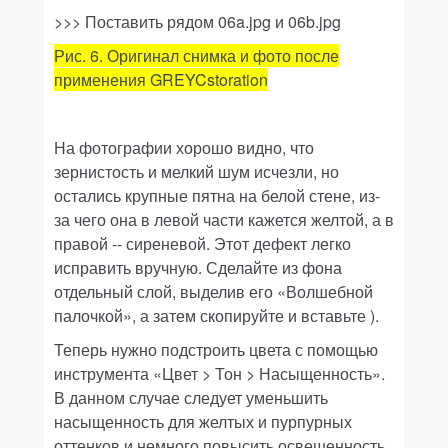
>>> Поставить рядом 06a.jpg и 06b.jpg
Рис. 6. Оригинал снимка и фото
после
применения
GREYCstoration
На фотографии хорошо видно, что
зернистость и мелкий шум исчезли, но
остались крупные пятна на белой стене, из-
за чего она в левой части кажется желтой, а в
правой -- сиреневой. Этот дефект легко
исправить вручную. Сделайте из фона
отдельный слой, выделив его «Волшебной
палочкой», а затем скопируйте и вставьте ).
Теперь нужно подстроить цвета с помощью
инструмента «
Цвет > Тон > Насыщенность»
.
В данном случае следует уменьшить
насыщенность для желтых и пурпурных
оттенков и немного повысить освещенность.