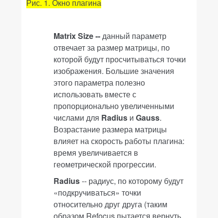
Рис. 1. Окно плагина
Matrix Size --
данный параметр
отвечает за размер матрицы, по
которой будут просчитываться точки
изображения. Большие значения
этого параметра полезно
использовать вместе с
пропорционально увеличенными
числами для
Radius
и
Gauss
.
Возрастание размера матрицы
влияет на скорость работы плагина:
время увеличивается в
геометрической прогрессии.
Radius
-- радиус, по которому будут
«подкручиваться» точки
относительно друг друга (таким
образом
Refocus
пытается вернуть