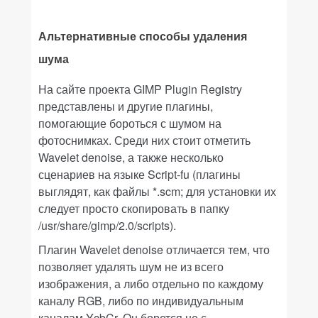
Альтернативные способы удаления
шума
На сайте проекта
GIMP Plugin Registry
представлены и другие плагины,
помогающие бороться с шумом на
фотоснимках. Среди них стоит отметить
Wavelet denoise
, а также несколько
сценариев на языке
Script-fu
(плагины
выглядят, как файлы
*.scm
; для установки их
следует просто скопировать в папку
/usr/share/gimp/2.0/scripts
).
Плагин
Wavelet denoise
отличается тем, что
позволяет удалять шум не из всего
изображения, а либо отдельно по каждому
каналу RGB, либо по индивидуальным
каналам YcbCr. Он борется не с