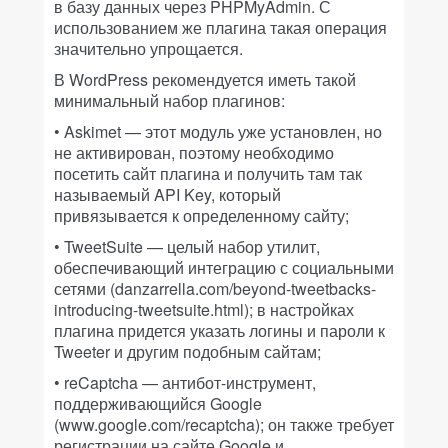
в базу данных через PHPMyAdmin. С
использованием же плагина такая операция
значительно упрощается.
В WordPress рекомендуется иметь такой
минимальный набор плагинов:
• Askimet — этот модуль уже установлен, но
не активирован, поэтому необходимо
посетить сайт плагина и получить там так
называемый API Key, который
привязывается к определенному сайту;
• TweetSuite — целый набор утилит,
обеспечивающий интеграцию с социальными
сетями (danzarrella.com/beyond-tweetbacks-
introducing-tweetsuite.html); в настройках
плагина придется указать логины и пароли к
Tweeter и другим подобным сайтам;
• reCaptcha — антибот-инструмент,
поддерживающийся Google
(www.google.com/recaptcha); он также требует
регистрации на сайте Google и