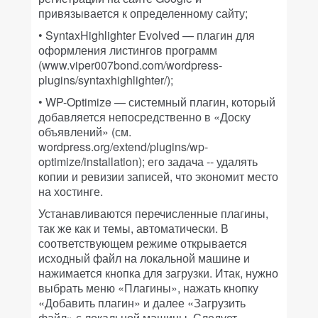
привязывается к определенному сайту;
• SyntaxHighlighter Evolved — плагин для
оформления листингов программ
(www.viper007bond.com/wordpress-
plugins/syntaxhighlighter/);
• WP-Optimize — системный плагин, который
добавляется непосредственно в «Доску
объявлений» (см.
wordpress.org/extend/plugins/wp-
optimize/installation); его задача -- удалять
копии и ревизии записей, что экономит место
на хостинге.
Устанавливаются перечисленные плагины,
так же как и темы, автоматически. В
соответствующем режиме открывается
исходный файл на локальной машине и
нажимается кнопка для загрузки. Итак, нужно
выбрать меню «Плагины», нажать кнопку
«Добавить плагин» и далее «Загрузить
файл» с локальной машины. Следует