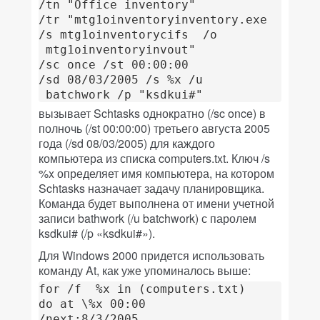
/tn "Office inventory"

/tr "mtg1oinventoryinventory.exe

/s mtg1oinventorycifs  /o

 mtg1oinventoryinvout"

/sc once /st 00:00:00

/sd 08/03/2005 /s %x /u

вызывает Schtasks однократно (/sc once) в
полночь (/st 00:00:00) третьего августа 2005
года (/sd 08/03/2005) для каждого
компьютера из списка computers.txt. Ключ /s
%x определяет имя компьютера, на котором
Schtasks назначает задачу планировщика.
Команда будет выполнена от имени учетной
записи bathwork (/u batchwork) с паролем
ksdkui# (/p «ksdkui#»).
Для Windows 2000 придется использовать
команду At, как уже упоминалось выше:
for /f  %x in (computers.txt)

do at \%x 00:00

/next:8/3/2005
