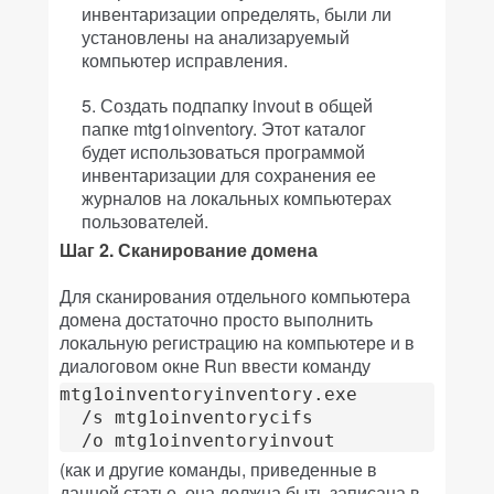
инвентаризации определять, были ли
установлены на анализаруемый
компьютер исправления.
Создать подпапку invout в общей
папке mtg1oinventory. Этот каталог
будет использоваться программой
инвентаризации для сохранения ее
журналов на локальных компьютерах
пользователей.
Шаг 2. Сканирование домена
Для сканирования отдельного компьютера
домена достаточно просто выполнить
локальную регистрацию на компьютере и в
диалоговом окне Run ввести команду
mtg1oinventoryinventory.exe

  /s mtg1oinventorycifs

  /o mtg1oinventoryinvout
(как и другие команды, приведенные в
данной статье, она должна быть записана в