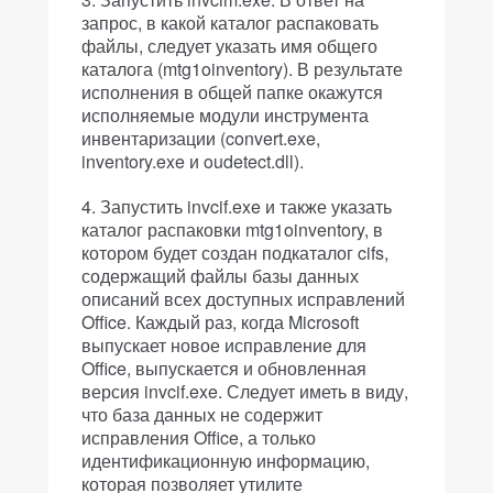
запрос, в какой каталог распаковать
файлы, следует указать имя общего
каталога (mtg1oinventory). В результате
исполнения в общей папке окажутся
исполняемые модули инструмента
инвентаризации (convert.exe,
inventory.exe и oudetect.dll).
Запустить invcif.exe и также указать
каталог распаковки mtg1oinventory, в
котором будет создан подкаталог cifs,
содержащий файлы базы данных
описаний всех доступных исправлений
Office. Каждый раз, когда Microsoft
выпускает новое исправление для
Office, выпускается и обновленная
версия invcif.exe. Следует иметь в виду,
что база данных не содержит
исправления Office, а только
идентификационную информацию,
которая позволяет утилите