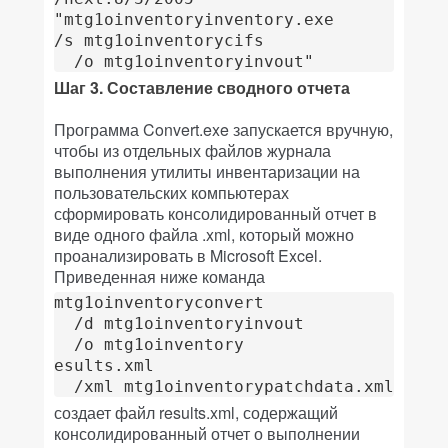
"mtg1oinventoryinventory.exe

/s mtg1oinventorycifs

Шаг 3. Составление сводного отчета
Программа Convert.exe запускается вручную,
чтобы из отдельных файлов журнала
выполнения утилиты инвентаризации на
пользовательских компьютерах
сформировать консолидированный отчет в
виде одного файла .xml, который можно
проанализировать в Microsoft Excel.
Приведенная ниже команда
mtg1oinventoryconvert

  /d mtg1oinventoryinvout

  /o mtg1oinventory

esults.xml

создает файл results.xml, содержащий
консолидированный отчет о выполнении