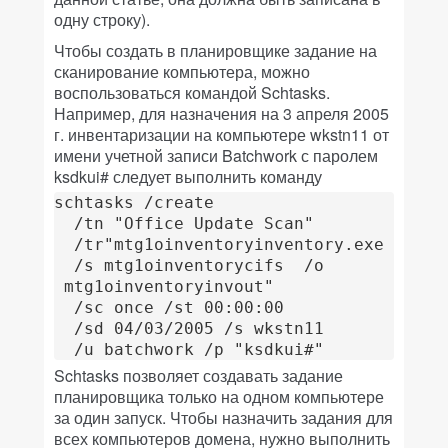
одну строку).
Чтобы создать в планировщике задание на
сканирование компьютера, можно
воспользоваться командой Schtasks.
Например, для назначения на 3 апреля 2005
г. инвентаризации на компьютере wkstn11 от
имени учетной записи Batchwork с паролем
ksdkui# следует выполнить команду
schtasks /create

  /tn "Office Update Scan"

  /tr"mtg1oinventoryinventory.exe

  /s mtg1oinventorycifs  /o

 mtg1oinventoryinvout"

  /sc once /st 00:00:00

  /sd 04/03/2005 /s wkstn11

Schtasks позволяет создавать задание
планировщика только на одном компьютере
за один запуск. Чтобы назначить задания для
всех компьютеров домена, нужно выполнить