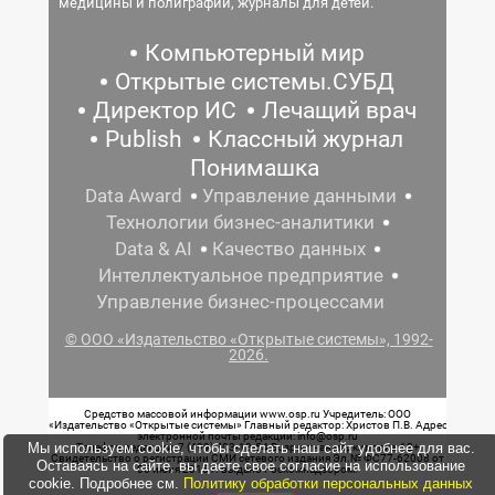
медицины и полиграфии, журналы для детей.
Компьютерный мир
Открытые системы.СУБД
Директор ИС
Лечащий врач
Publish
Классный журнал
Понимашка
Data Award
Управление данными
Технологии бизнес-аналитики
Data & AI
Качество данных
Интеллектуальное предприятие
Управление бизнес-процессами
© ООО «Издательство «Открытые системы», 1992-
2026.
Средство массовой информации www.osp.ru Учредитель: ООО
«Издательство «Открытые системы» Главный редактор: Христов П.В. Адрес
электронной почты редакции: info@osp.ru
Мы используем cookie, чтобы сделать наш сайт удобнее для вас.
Телефон редакции: 7 (499) 703-18-54 Возрастная маркировка: 12+
Свидетельство о регистрации СМИ сетевого издания Эл.№ ФС77-62008 от
Оставаясь на сайте, вы даете свое согласие на использование
05 июня 2015 г. выдано Роскомнадзором.
cookie. Подробнее см.
Политику обработки персональных данных