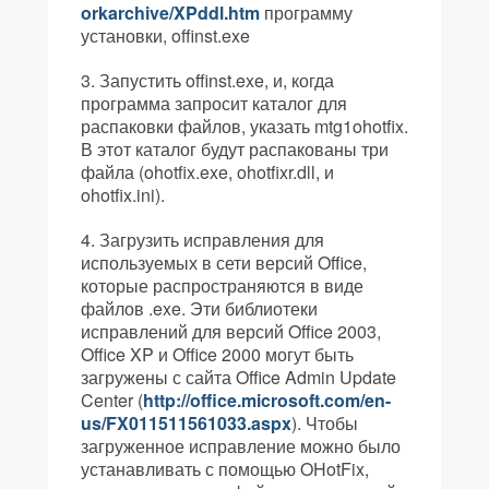
orkarchive/XPddl.htm
программу
установки, offinst.exe
Запустить offinst.exe, и, когда
программа запросит каталог для
распаковки файлов, указать mtg1ohotfix.
В этот каталог будут распакованы три
файла (ohotfix.exe, ohotfixr.dll, и
ohotfix.ini).
Загрузить исправления для
используемых в сети версий Office,
которые распространяются в виде
файлов .exe. Эти библиотеки
исправлений для версий Office 2003,
Office XP и Office 2000 могут быть
загружены с сайта Office Admin Update
Center (
http://office.microsoft.com/en-
us/FX011511561033.aspx
). Чтобы
загруженное исправление можно было
устанавливать с помощью OHotFix,