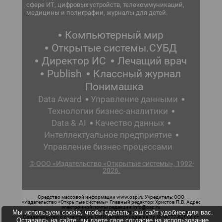
сфере ИТ, цифровых устройств, телекоммуникаций,
медицины и полиграфии, журналы для детей.
Компьютерный мир
Открытые системы.СУБД
Директор ИС
Лечащий врач
Publish
Классный журнал
Понимашка
Data Award
Управление данными
Технологии бизнес-аналитики
Data & AI
Качество данных
Интеллектуальное предприятие
Управление бизнес-процессами
© ООО «Издательство «Открытые системы», 1992-
2026.
Средство массовой информации www.osp.ru Учредитель: ООО
«Издательство «Открытые системы» Главный редактор: Христов П.В. Адрес
электронной почты редакции: info@osp.ru
Мы используем cookie, чтобы сделать наш сайт удобнее для вас.
Телефон редакции: 7 (499) 703-18-54 Возрастная маркировка: 12+
Свидетельство о регистрации СМИ сетевого издания Эл.№ ФС77-62008 от
Оставаясь на сайте, вы даете свое согласие на использование
05 июня 2015 г. выдано Роскомнадзором.