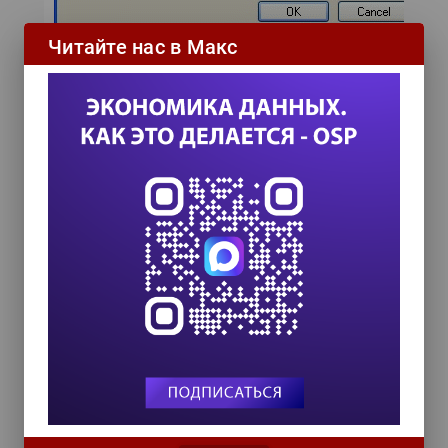
Читайте нас в Макс
"Мы занимаемся развитием технологий RSS
и Skype уже 5 лет и хорошо знаем
потребности наших клиентов, - заявил Энди
Чейни, глава отдела маркетинга компании
ExtraLabs Software. - Мы постоянно
повышаем эффективность наших решений и
гордимся тем, что наши продукты становятся
все более и более популярны. Мы готовы
сделать все возможное, чтобы создаваемые
нами решения учитывали все требования
наших клиентов к функциональности".
Пользователи Skype Recorder высоко оценят
широкий диапазон функций, реализованных
в данном решении, доступную стоимость
лицензии (13,95 долларов США), включая
право получения бесплатных обновлений.
Полнофункциональная версия Skype