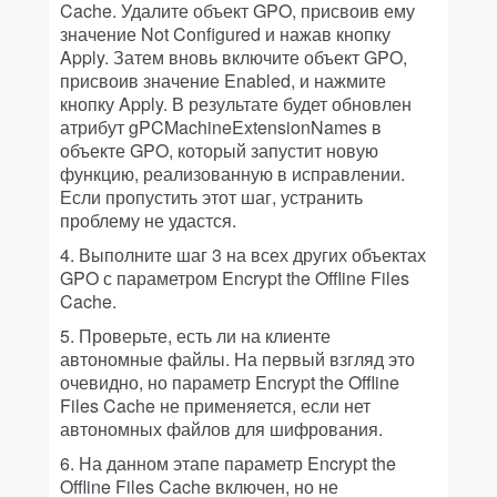
Cache. Удалите объект GPO, присвоив ему
значение Not Configured и нажав кнопку
Apply. Затем вновь включите объект GPO,
присвоив значение Enabled, и нажмите
кнопку Apply. В результате будет обновлен
атрибут gPCMachine­Extension­Names в
объекте GPO, который запустит новую
функцию, реализованную в исправлении.
Если пропустить этот шаг, устранить
проблему не удастся.
4. Выполните шаг 3 на всех других объектах
GPO с параметром Encrypt the Offline Files
Cache.
5. Проверьте, есть ли на клиенте
автономные файлы. На первый взгляд это
очевидно, но параметр Encrypt the Offline
Files Cache не применяется, если нет
автономных файлов для шифрования.
6. На данном этапе параметр Encrypt the
Offline Files Cache включен, но не