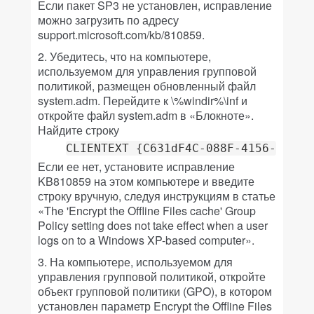
Если пакет SP3 не установлен, исправление
можно загрузить по адресу
support.microsoft.com/kb/810859.
2. Убедитесь, что на компьютере,
используемом для управления групповой
политикой, размещен обновленный файл
system.adm. Перейдите к \%windir%\inf и
откройте файл system.adm в «Блокноте».
Найдите строку
CLIENTEXT {C631dF4C-088F-4156-B058-
Если ее нет, установите исправление
KB810859 на этом компьютере и введите
строку вручную, следуя инструкциям в статье
«The 'Encrypt the Offline Files cache' Group
Policy setting does not take effect when a user
logs on to a Windows XP-based computer».
3. На компьютере, используемом для
управления групповой политикой, откройте
объект групповой политики (GPO), в котором
установлен параметр Encrypt the Offline Files