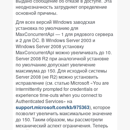
выдано сообщение об отказе в доступе. Эта
неоднозначность затрудняет определение
основной причины.
Для всех версий Windows заводская
установка по умолчанию для
MaxConcurrentApi — 1 для рядового сервера
и 2 для DC. В Windows Server 2003 и
Windows Server 2008 установку
MaxConcurrentApi можно увеличивать до 10.
Server 2008 R2 при аналогичной установке
по умолчанию допускает увеличение
максимума до 150. Для исходной системы
Server 2008 (не R2) можно установить
исправление (см. статью Microsoft «You are
intermittently prompted for credentials or
experience time-outs when you connect to
Authenticated Services» на
support.microsoft.com/kb/975363
), которое
позволит увеличить максимальное значение
до 150. Таким образом, мы рассмотрели
механический аспект ограничения. Теперь