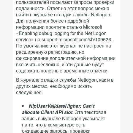
пользователей посылают запросы проверки
подлинности. Ответ на этот вопрос можно
найти в журнале отладки службы Netlogon.
Для получения более подробной
информации прочтите статью Microsoft
«Enabling debug logging for the Net Logon
service» на support.microsoft.com/kb/109626.
По умолчанию этот журнал не настроен на
расширенную регистрацию, но
фиксирование дополнительной информации
включить несложно, и эти данные будут
содержать полезные временные отметки.
В журнале отладки службы Netlogon, как и в
других местах, необходимо искать
следующее.
NlpUserValidateHigher: Can’t
allocate Client API slot.
Эта текстовая
запись в журнале Netlogon указывает
на то, что в компьютере есть
ожидающие запросы проверки