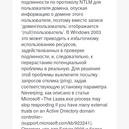
подлинности по протоколу NTLM для
пользователя домена, опуская
информацию о домене этого
пользователя, поэтому вместо записи
‘домен\пользователь’ отображается
‘(null)\пользователь’. В Windows 2003
это может приводить к избыточному
использованию ресурсов,
задействованных в проверке
подлинности, и, следовательно, к
перерастанию потенциальной
проблемы в реальную. Для решения
этой проблемы выключите посылку
запросов отклика (ping), задав
соответствующую установку параметра
Neverping, как описано в статье
Microsoft «The Lsass.exe process may
stop responding if you have many external
trusts on an Active Directory domain
controller»
(support.microsoft.com/kb/923241).
Отметим, что для Server 2008 и более