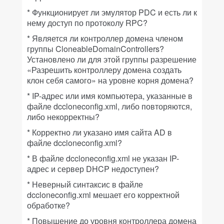
* Функционирует ли эмулятор PDC и есть ли к
нему доступ по протоколу RPC?
* Является ли контроллер домена членом
группы CloneableDomainControllers?
Установлено ли для этой группы разрешение
«Разрешить контроллеру домена создать
клон себя самого» на уровне корня домена?
* IP-адрес или имя компьютера, указанные в
файле dccloneconfig.xml, либо повторяются,
либо некорректны?
* Корректно ли указано имя сайта AD в
файле dccloneconfig.xml?
* В файле dccloneconfig.xml не указан IP-
адрес и сервер DHCP недоступен?
* Неверный синтаксис в файле
dccloneconfig.xml мешает его корректной
обработке?
* Повышение до уровня контроллера домена