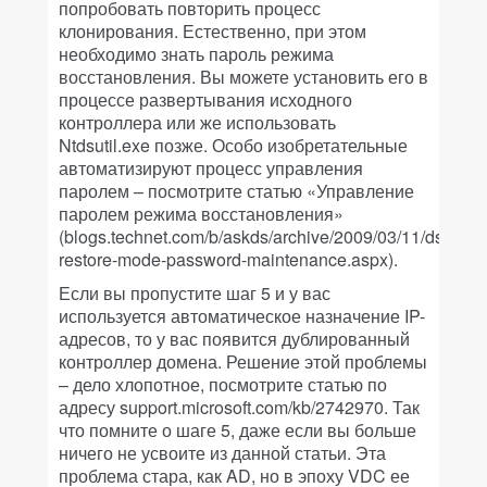
попробовать повторить процесс
клонирования. Естественно, при этом
необходимо знать пароль режима
восстановления. Вы можете установить его в
процессе развертывания исходного
контроллера или же использовать
Ntdsutil.exe позже. Особо изобретательные
автоматизируют процесс управления
паролем – посмотрите статью «Управление
паролем режима восстановления»
(blogs.technet.com/b/askds/archive/2009/03/11/ds-
restore-mode-password-maintenance.aspx).
Если вы пропустите шаг 5 и у вас
используется автоматическое назначение IP-
адресов, то у вас появится дублированный
контроллер домена. Решение этой проблемы
– дело хлопотное, посмотрите статью по
адресу support.microsoft.com/kb/2742970. Так
что помните о шаге 5, даже если вы больше
ничего не усвоите из данной статьи. Эта
проблема стара, как AD, но в эпоху VDC ее