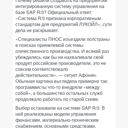
Почему решили создавать на предприятии
интегрированную систему управления на
базе SAP R/3? Официальный ответ:
«Система R/3 признана корпоративным
стандартом для предприятий ЛУКОЙЛ», сути
дела не раскрывает.
«Специалисты ПНОС изъездили полстраны
в поисках приемлемой системы
отечественного производства. И всякий раз
убеждались: как бы ни нахваливали свой
продукт российские производители, это не
совсем соответствовало
действительности», — сетует Афонин.
Обычная картина выглядела примерно так:
программисты что-то внедряли «между
собой», а большинство остальных служб
продолжало работать по старой схеме.
Выбор остановили на системе SAP R/3. В
ней реализованы модели управления
финансами, материально-техническим
снабжением, основными средствами,