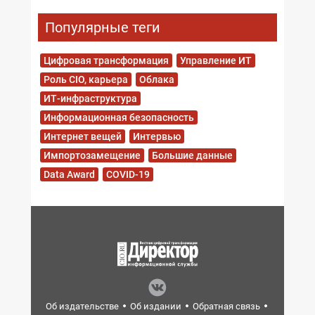
Популярные теги
Цифровая трансформация
Управление ИТ
Роль CIO, карьера
Облака
ИТ-инфраструктура
Информационная безопасность
Интернет вещей
Интервью
Импортозамещение
Большие данные
Data Award
COVID-19
Об издательстве
Об издании
Обратная связь