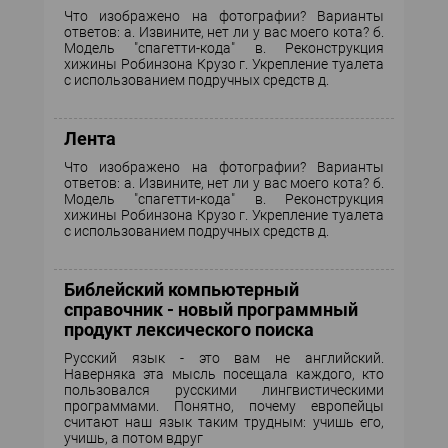
Что изображено на фотографии? Варианты
ответов: а. Извините, нет ли у вас моего кота? б.
Модель "спагетти-кода" в. Реконструкция
хижины Робинзона Крузо г. Укрепление туалета
с использованием подручных средств д.
Лента
Что изображено на фотографии? Варианты
ответов: а. Извините, нет ли у вас моего кота? б.
Модель "спагетти-кода" в. Реконструкция
хижины Робинзона Крузо г. Укрепление туалета
с использованием подручных средств д.
Библейский компьютерный
справочник - новый программный
продукт лексического поиска
Русский язык - это вам не английский.
Наверняка эта мысль посещала каждого, кто
пользовался русскими лингвистическими
программами. Понятно, почему европейцы
считают наш язык таким трудным: учишь его,
учишь, а потом вдруг