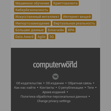
Машинное обучение
Криптовалюта
Кибербезопасность
Искусственный интеллект
Интернет вещей
Импортозамещение
Виртуальная реальность
Большие данные
Блокчейн
RPA
Data Award
Agile
5G
Об издательстве
Об издании
Обратная связь
Как нас найти
Контакты
О републикации
Теги
Архив изданий
Политика обработки персональных данных
Change privacy settings