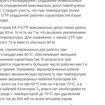
цируется коэффициент ухудшения номинальных
для определения максимально допустимой длины
. Следует учесть, что при температуре более
 UTP ухудшение рабочих характеристик втрое
одки.
егории 6A F/UTP максимально допустимая длина
о 83 м, то есть на 7 м, что вызвано увеличением
температуры. Для сравнения, у линии UTP при
всего 72 м вместо обычных 90 м.
ли, спроектированные для работы при
стандартами 60°C, обеспечивают меньшее
анении характеристик. В результате при
дается подключить большее число рабочих мест и
де здания. Например, экранированные кабели
ивают механическую прочность при температуре
вании экранированных кабелей Категории 6A
сего на 3 м при 60°C или на 4 м при 70°C, а в
 кабелей Категории 7
вовсе нет необходимости
A
 среде с температурой до 70°C при удаленном
ся ток до 600 мA по всем четырем парам.