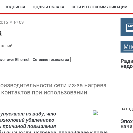
ПОДПИСКА
ЦОДЫ И ОБЛАКА
СЕТИ И ТЕЛЕКОММУНИКАЦИИ
2015
№ 09
а
Мн
чтений
wer over Ethernet
Сетевые технологии
Ради
недо
оизводительности сети из-за нагрева
 контактов при использовании
на отд
упускают из виду,
что
ехнологий удаленного
Эпох
 причиной повышения
начи
 и вызывать искрение, приводящее к порче