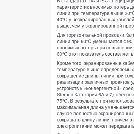
В стандартах TIA и ISO специфи
характеристик вносимых потерь 
линии при температуре выше 20°C
40°C у неэкранированных кабелей
выше,
чем у экранированной пров
Для горизонтальной проводки Кат
линии при 60°C уменьшается с 90 д
вносимых потерь при повышении 
60°C этот показатель составляет 
Кроме того, экранированные кабе
температуре выше определяемых 
сокращение длины линии при сохр
реализации различных проектов у
устройств к «конвергентной» сре
Siemon Категории 6A и 7
обеспеч
A
75°C. В результате при использо
максимальная длина уменьшается в
случае полностью экранированных
сокращать длину линии, причем в
электропитании может передавать