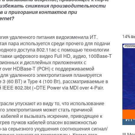
 избежать снижения производительности
ов и пригорания контактов
при
ernet?
огия удаленного питания видоизменила ИТ.
14% вы
ая пара используется среди прочего для подачи
РЕКЛА
водного доступа 802.11ac с помощью технологии
тавки цифрового видео Full HD, аудио, 100Base-T
изионных и дисплейных приложениях с
r over HDBase-T (POH) с поддерживаемой
 для удаленного электропитания планируется
3 (60 ВТ) и Type 4 (100 Вт), рассматриваемые в
IEEE 802.3bt («DTE Power via MDI over 4-Pair.
трасли упускают из виду то, что использование
ого электропитания может стать причиной
кабелей и вызывать искрение, приводящее к
ИТ
агрев пучков кабелей опасен возможностью
-за серьезного ухудшения соотношения сигнал/
III М
прямую зависят
от температуры. Кроме того,