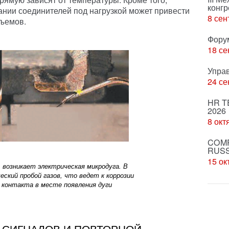
конгр
ании соединителей под нагрузкой может привести
8 сен
ъемов.
Фору
18 се
Упра
24 се
HR T
2026
8 окт
COMP
RUSS
15 ок
» возникает электрическая микродуга. В
ский пробой газов, что ведет к коррозии
 контакта в месте появления дуги
 СИГНАЛОВ
И ПОВТОРНОЙ