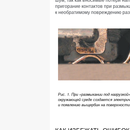
пригорание контактов при размык
к необратимому повреждению раз
Рис. 1. При «размыкании под нагрузкой
окружающей среде создается электриче
и появлению выщербин на поверхности
КАК ИЗБЕЖАТЬ
ОШИБОК