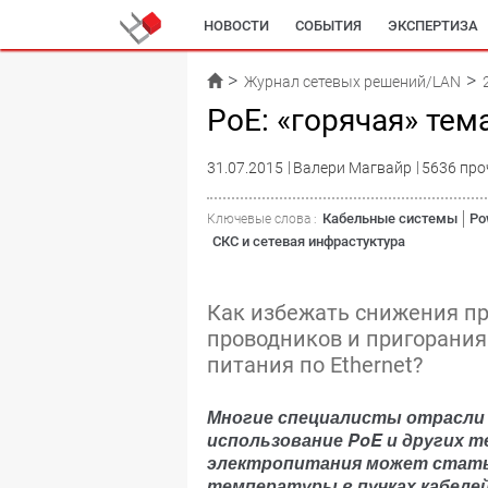
НОВОСТИ
СОБЫТИЯ
ЭКСПЕРТИЗА
Журнал сетевых решений/LAN
PoE: «горячая» тем
31.07.2015
Валери Магвайр
5636 про
Кабельные системы
Po
Ключевые слова :
СКС и сетевая инфрастуктура
Как избежать снижения пр
проводников и пригорания
питания по Ethernet?
Многие специалисты отрасли 
использование PoE и других т
электропитания может стать
температуры в пучках кабелей