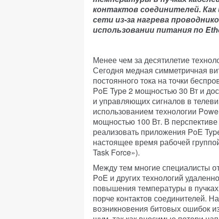
контактов соединителей.
Как
сети
из-за нагрева проводник
использовании питания по Eth
Менее чем за десятилетие технол
Сегодня медная симметричная вит
постоянного тока на точки беспро
PoE Type 2 мощностью 30 Вт и дос
и управляющих сигналов в телев
использованием технологии Powe
мощностью 100 Вт. В перспективе
реализовать приложения PoE Type 
настоящее время рабочей группой 
Task Force»).
Между тем многие специалисты
о
PoE и других технологий удаленн
повышения температуры в пучках 
порче контактов соединителей. Н
возникновения битовых ошибок из
шум, так как вносимые потери на