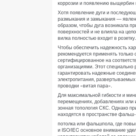
коррозии и появлению выщербин н
Хотя появление дуги и последующ
размыкания и замыкания — явлен
образом, чтобы дуга возникала п
поверхностей и не влияла
на цело
вилка полностью входит в розетку.
Чтобы обеспечить надежность хара
рекомендуется применять только 
сертифицированное на соответст
организациями. Этот специально 
гарантировать надежные соедине
электропитания, развертываемых
проводки «витая пара».
Для максимальной гибкости и ми
перемещениях, добавлениях или 
зонная топология СКС. Однако пр
находятся в пространстве фальш-
потолка или фальшпола, где повы
и ISO/IEC основное внимание уде