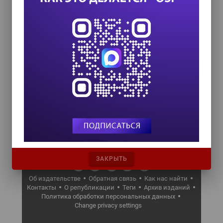
Адрес для писем: 123056, Россия, г. Москва, а/я 82
История
Кодекс чести
О републикации
Журналы издательства
ЗАКРЫТЬ
Об издательстве
Обратная связь
Как нас найти
Контакты
О републикации
Теги
Архив изданий
Политика обработки персональных данных
Change privacy settings