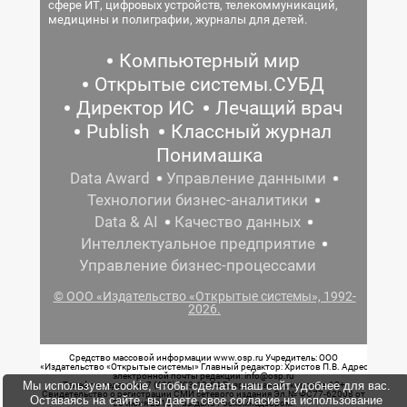
сфере ИТ, цифровых устройств, телекоммуникаций,
медицины и полиграфии, журналы для детей.
Компьютерный мир
Открытые системы.СУБД
Директор ИС
Лечащий врач
Publish
Классный журнал
Понимашка
Data Award
Управление данными
Технологии бизнес-аналитики
Data & AI
Качество данных
Интеллектуальное предприятие
Управление бизнес-процессами
© ООО «Издательство «Открытые системы», 1992-
2026.
Средство массовой информации www.osp.ru Учредитель: ООО
«Издательство «Открытые системы» Главный редактор: Христов П.В. Адрес
электронной почты редакции: info@osp.ru
Мы используем cookie, чтобы сделать наш сайт удобнее для вас.
Телефон редакции: 7 (499) 703-18-54 Возрастная маркировка: 12+
Свидетельство о регистрации СМИ сетевого издания Эл.№ ФС77-62008 от
Оставаясь на сайте, вы даете свое согласие на использование
05 июня 2015 г. выдано Роскомнадзором.