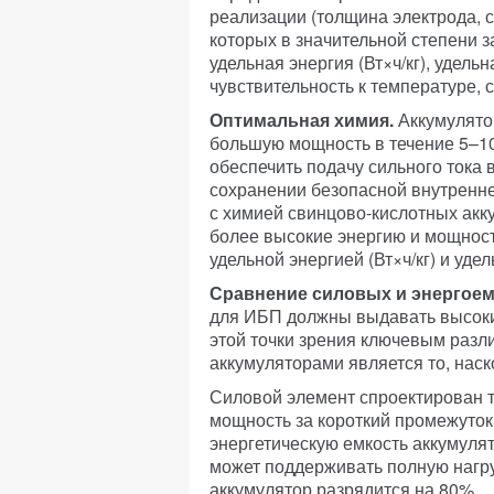
реализации (толщина электрода, со
которых в значительной степени за
удельная энергия (Вт×ч/кг), удельн
чувствительность к температуре, 
Оптимальная химия.
Аккумулято
большую мощность в течение 5–10
обеспечить подачу сильного тока 
сохранении безопасной внутренн
с химией свинцово-кислотных акк
более высокие энергию и мощност
удельной энергией (Вт×ч/кг) и удел
Сравнение силовых и энергоем
для ИБП должны выдавать высокий
этой точки зрения ключевым раз
аккумуляторами является то, наск
Силовой элемент спроектирован т
мощность за короткий промежуток
энергетическую емкость аккумул
может поддерживать полную нагру
аккумулятор разрядится на 80%.