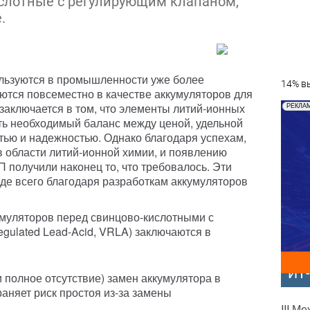
ислотные с регулирующим клапаном,
.
льзуются в промышленности уже более
14% вы
яются повсеместно в качестве аккумуляторов для
заключается в том, что элементы литий-ионных
РЕКЛА
ть необходимый баланс между ценой, удельной
тью и надежностью. Однако благодаря успехам,
в области литий-ионной химии, и появлению
 получили наконец то, что требовалось. Эти
де всего благодаря разработкам аккумуляторов
муляторов перед свинцово-кислотными с
gulated Lead-Acid, VRLA) заключаются в
ИТ
и полное отсутствие) замен аккумулятора в
аняет риск простоя из-за замены
III М