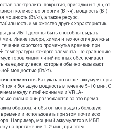
став электролита, покрытия, присадки и т. д.), от
висят количество энергии (Вт×ч), мощность (Вт),
ая мощность (Вт/кг), а также ресурс,
стабильность и множество других характеристик.
ры для ИБП должны быть способны выдать
 мин. Иначе говоря, химия и технология должны
в течение короткого промежутка времени при
ей температуры каждого элемента. По сравнению
умуляторов химия литий-ионных обеспечивает
ь на единицу веса, которые обычно называют
ьной мощностью (Вт/кг).
ких элементов.
Как указано выше, аккумуляторы
 ток и большую мощность в течение 5–10 мин. С
личием между литий-ионными и VRLA-
олько сильно они разряжаются за это время.
аким образом, чтобы он мог выдать большую
 времени и использовать при этом почти всю
ятора. Например, мощный аккумулятор в ИБП
зку на протяжении 1–2 мин, при этом