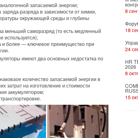
конгр
 аналогичной запасаемой энергии;
8 сен
в заряда-разряда в зависимости от химии,
пературы окружающей среды и глубины
Фору
18 се
за меньший саморазряд (то есть медленный
не используется);
Упра
за и более — ключевое преимущество при
24 се
гии.
муляторы имеют два основных недостатка по
HR T
2026
8 окт
наковаое количество запасаемой энергии в
их затрат на изготовление и стоимости
COMP
RUSS
ия аккумулятором;
15 ок
 транспортировке.