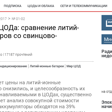
ПОДПИСКА
ЦОДЫ И ОБЛАКА
СЕТИ И ТЕЛЕКОММУНИКАЦИИ
2017
№ 01-02
ЦОДа: сравнение литий-
ров со свинцово-
Мн
Ради
хо
17187 прочтений
недо
ондиционирование
Литий-ионные батареи
Мир ЦОД
ет цены на литий-ионные
 снизились, и целесообразность их
на отд
танавливаемыми в ЦОДах, существенно
ет анализ совокупной стоимости
Эпох
 аккумуляторы обходятся на 39%
начи