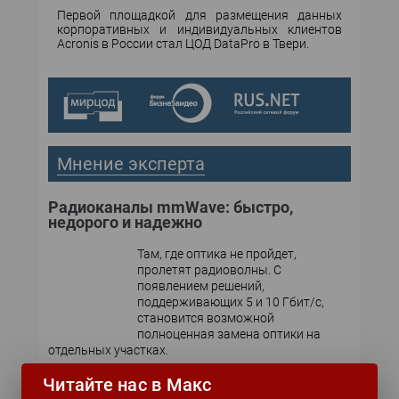
Первой площадкой для размещения данных
корпоративных и индивидуальных клиентов
Acronis в России стал ЦОД DataPro в Твери.
Мнение эксперта
Радиоканалы mmWave: быстро,
недорого и надежно
Там, где оптика не пройдет,
пролетят радиоволны. С
появлением решений,
поддерживающих 5 и 10 Гбит/с,
становится возможной
полноценная замена оптики на
отдельных участках.
Читайте нас в Макс
Эпоха энергоэффективных ЦОД