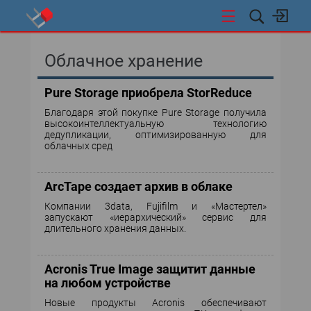
НОВОСТИ
Облачное хранение
СОБЫТИЯ
Pure Storage приобрела StorReduce
Благодаря этой покупке Pure Storage получила
ЭКСПЕРТИЗА
высокоинтеллектуальную технологию
дедупликации, оптимизированную для
облачных сред
ПОДПИСКА
ЦОДЫ И ОБЛАКА
ArcTape создает архив в облаке
Компании 3data, Fujifilm и «Мастертел»
СЕТИ И ТЕЛЕКОММУНИКАЦИИ
запускают «иерархический» сервис для
длительного хранения данных.
ВИДЕОТЕХНОЛОГИИ
Acronis True Image защитит данные
на любом устройстве
ИССЛЕДОВАНИЯ
Новые продукты Acronis обеспечивают