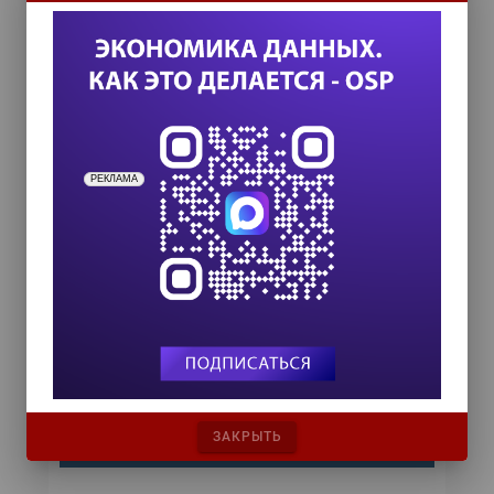
начинается уже сегодня
По оценкам специалистов, к 2025
году ЦОД может потребоваться до
20% всей вырабатываемой в мире
электроэнергии, а к 2040 году на
ИКТ будет приходиться до 14%
выбросов,...
РЕКЛАМА
ЗАКРЫТЬ
ИТ-календарь