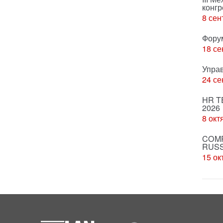
конгр
8 сен
Фору
18 се
Упра
24 се
HR T
2026
8 окт
COMP
RUSS
15 ок