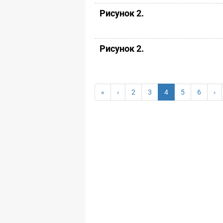
Рисунок 2.
Рисунок 2.
«
‹
2
3
4
5
6
›