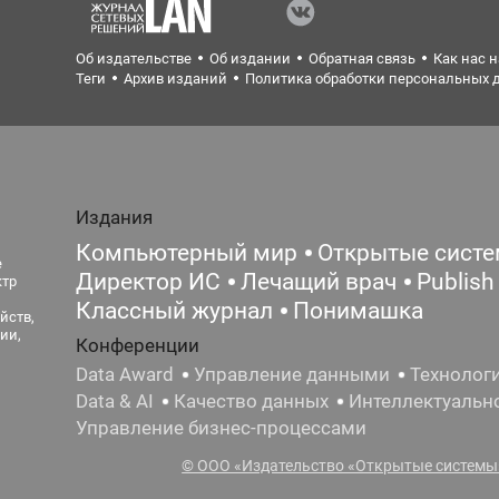
Об издательстве
Об издании
Обратная связь
Как нас 
Теги
Архив изданий
Политика обработки персональных 
Издания
Компьютерный мир
Открытые сист
е
Директор ИС
Лечащий врач
Publish
ктр
Классный журнал
Понимашка
йств,
ии,
Конференции
Data Award
Управление данными
Технолог
Data & AI
Качество данных
Интеллектуальн
Управление бизнес-процессами
© ООО «Издательство «Открытые системы»