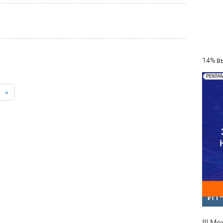
14% вы
РЕКЛА
»
ИТ
III М