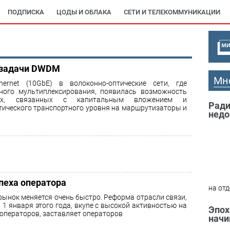
ПОДПИСКА
ЦОДЫ И ОБЛАКА
СЕТИ И ТЕЛЕКОММУНИКАЦИИ
 задачи DWDM
Мн
ernet (10GbE) в волоконно-оптические сети, где
ьного мультиплексирования, появилась возможность
ах, связанных с капитальным вложением и
Ради
тического транспортного уровня на маршрутизаторы и
недо
пеха оператора
на отд
ынок меняется очень быстро. Реформа отрасли связи,
1 января этого года, вкупе с высокой активностью на
Эпох
операторов, заставляет операторов
начи