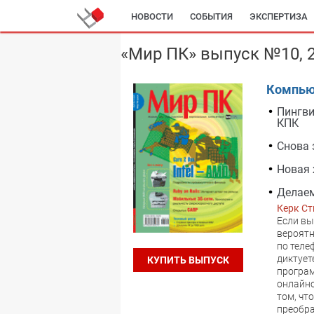
НОВОСТИ
СОБЫТИЯ
ЭКСПЕРТИЗА
«Мир ПК» выпуск №10, 
Компью
Пингви
КПК
Снова 
Новая 
Делае
Керк Ст
Если вы
вероятн
по теле
диктует
КУПИТЬ ВЫПУСК
програм
онлайно
том, чт
преобра