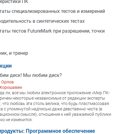
еристики ПК
таты специализированных тестов и измерений
одительность в синтетических тестах
таты тестов FutureMark при разрешении, точки
ник, и тренер
акции
бим диск! Мы любим диск?
й Орлов
 Хорошавин
да ли, все мы любим электронное приложение «Мир ПК-
Причем некоторые независимые от редакции эксперты
, что любовь эта столь велика, что будь пластмассовая
а с упомянутой надписью даже девственно чиста (в
ционном смысле), отношение к ней уважаемой публики
ко не изменится.
продукты: Программное обеспечение