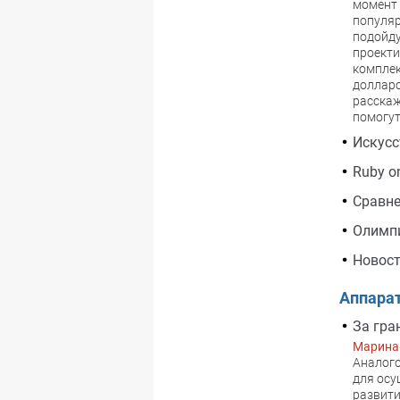
момент 
популяр
подойду
проекти
комплек
долларо
расскаж
помогут
Искусс
Ruby o
Сравне
Олимп
Новост
Аппара
За гр
Марина
Аналого
для осу
развити