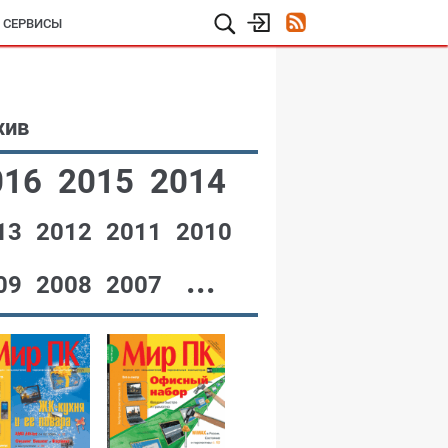
И СЕРВИСЫ
хив
016
2015
2014
13
2012
2011
2010
...
09
2008
2007