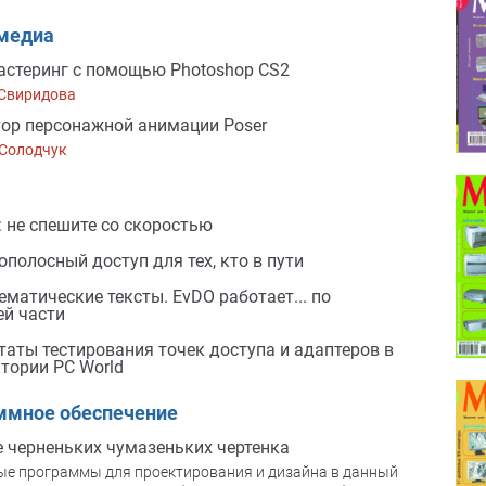
медиа
стеринг с помощью Photoshop CS2
 Свиридова
ор персонажной анимации Poser
 Солодчук
N: не спешите со скоростью
полосный доступ для тех, кто в пути
ематические тексты. EvDO работает... по
й части
таты тестирования точек доступа и адаптеров в
тории PC World
ммное обеспечение
 черненьких чумазеньких чертенка
е программы для проектирования и дизайна в данный