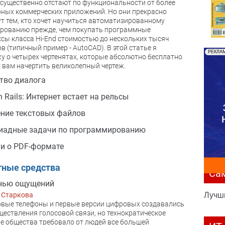
существенно отстают по функциональности от более
ных коммерческих приложений. Но они прекрасно
т тем, кто хочет научиться автоматизированному
рованию прежде, чем покупать программные
сы класса Hi-End стоимостью до нескольких тысяч
в (типичный пример - AutoCAD). В этой статье я
РЕКЛА
у о четырех чертенятах, которые абсолютно бесплатно
 вам начертить великолепный чертеж.
тво диалога
n Rails: Интернет встает на рельсы
ние текстовых файлов
иадные задачи по программированию
и о PDF-формате
тные средства
Са
анью ощущений
Лучш
 Старкова
вые телефоны и первые версии цифровых создавались
ществления голосовой связи, но технократическое
е общества требовало от людей все большей