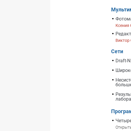
Мульти
Фотома
Ксения
Редакт
Виктор
Сети
Draft-
Широко
Несист
больше
Резуль
лабора
Програ
Четыре
Открыты