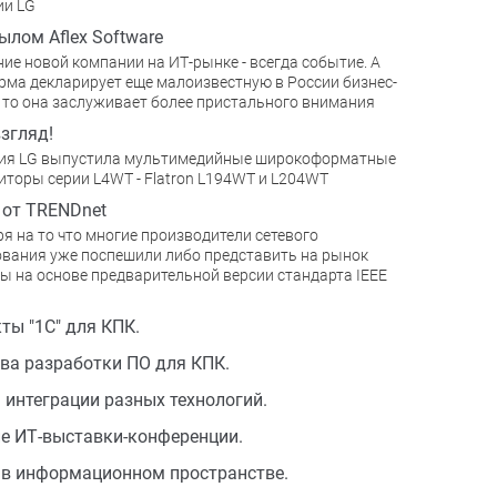
ии LG
ылом Aflex Software
ие новой компании на ИТ-рынке - всегда событие. А
рма декларирует еще малоизвестную в России бизнес-
 то она заслуживает более пристального внимания
згляд!
ия LG выпустила мультимедийные широкоформатные
торы серии L4WT - Flatron L194WT и L204WT
N от TRENDnet
я на то что многие производители сетевого
вания уже поспешили либо представить на рынок
ы на основе предварительной версии стандарта IEEE
ты "1С" для КПК.
ва разработки ПО для КПК.
 интеграции разных технологий.
е ИТ-выставки-конференции.
в информационном пространстве.