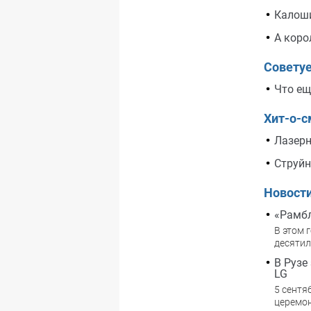
Калоши
А коро
Совету
Что ещ
Хит-о-с
Лазерн
Струйн
Новост
«Рамбл
В этом 
десяти
В Рузе
LG
5 сентя
церемон