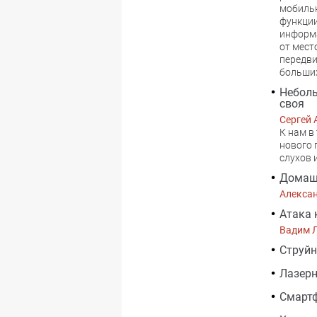
мобильн
функции
информа
от мест
передви
больши
Неболь
своя
Сергей 
К нам в
нового 
слухов 
Домаш
Алекса
Атака 
Вадим 
Струйн
Лазер
Смартф