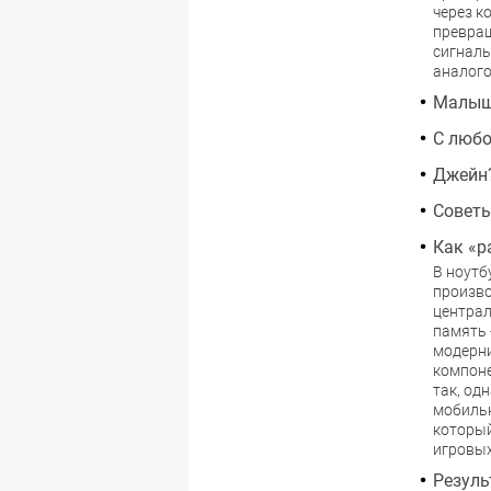
через к
превращ
сигналы
аналого
Малыш
С любо
Джейн?
Советы
Как «р
В ноутб
произво
централ
память 
модерни
компоне
так, од
мобильн
который
игровых
Резуль