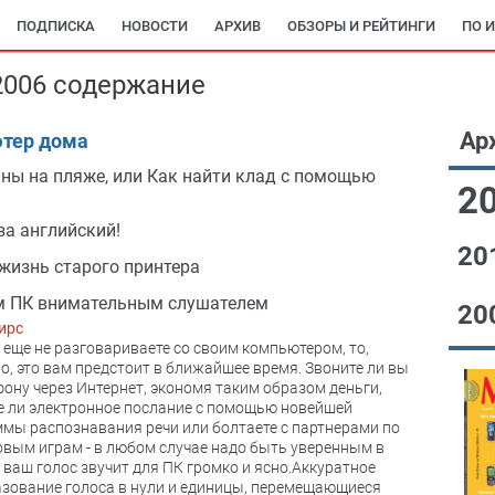
ПОДПИСКА
НОВОСТИ
АРХИВ
ОБЗОРЫ И РЕЙТИНГИ
ПО 
2006 содержание
Ар
тер дома
ны на пляже, или Как найти клад с помощью
2
за английский!
20
жизнь старого принтера
м ПК внимательным слушателем
20
ирс
 еще не разговариваете со своим компьютером, то,
о, это вам предстоит в ближайшее время. Звоните ли вы
фону через Интернет, экономя таким образом деньги,
е ли электронное послание с помощью новейшей
мы распознавания речи или болтаете с партнерами по
вым играм - в любом случае надо быть уверенным в
о ваш голос звучит для ПК громко и ясно.Аккуратное
зование голоса в нули и единицы, перемещающиеся