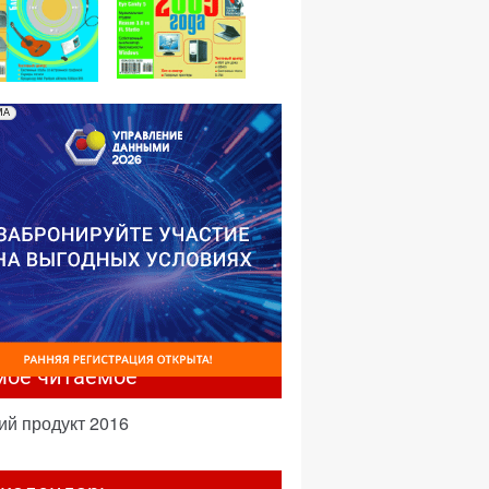
№01,2006
№02,2006
МА
мое читаемое
ий продукт 2016