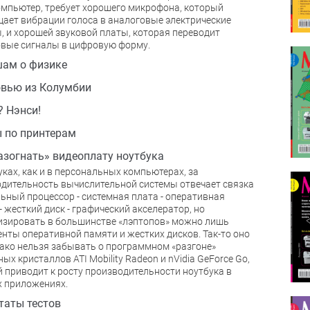
омпьютер, требует хорошего микрофона, который
ает вибрации голоса в аналоговые электрические
, и хорошей звуковой платы, которая переводит
вые сигналы в цифровую форму.
ам о физике
вью из Колумбии
 Нэнси!
 по принтерам
азогнать» видеоплату ноутбука
уках, как и в персональных компьютерах, за
дительность вычислительной системы отвечает связка
ьный процессор - системная плата - оперативная
- жесткий диск - графический акселератор, но
зировать в большинстве «лэптопов» можно лишь
нты оперативной памяти и жестких дисков. Так-то оно
нако нельзя забывать о программном «разгоне»
ых кристаллов ATI Mobility Radeon и nVidia GeForce Go,
 приводит к росту производительности ноутбука в
 приложениях.
таты тестов