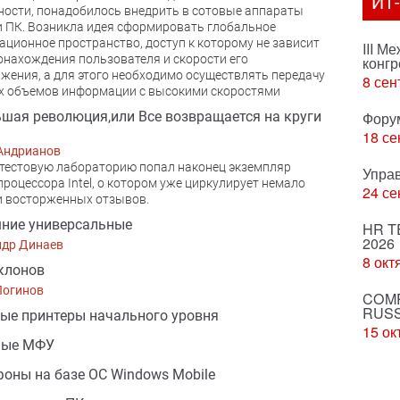
ИТ
ости, понадобилось внедрить в сотовые аппараты
 ПК. Возникла идея сформировать глобальное
ционное пространство, доступ к которому не зависит
III М
онахождения пользователя и скорости его
конгр
жения, а для этого необходимо осуществлять передачу
8 сен
х объемов информации с высокими скоростями
шая революция,или Все возвращается на круги
Фору
18 се
Андрианов
 тестовую лабораторию попал наконец экземпляр
Упра
процессора Intel, о котором уже циркулирует немало
24 се
и восторженных отзывов.
ние универсальные
HR T
2026
ндр Динаев
8 окт
клонов
Логинов
COMP
RUSS
ые принтеры начального уровня
15 ок
ные МФУ
оны на базе ОС Windows Mobile