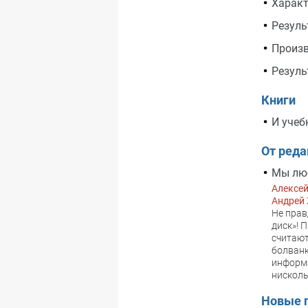
Характ
Резуль
Произв
Резуль
Книги
И учеб
От ред
Мы лю
Алексе
Андрей
Не прав
диск»! 
считают
болванк
информа
нисколь
Новые 