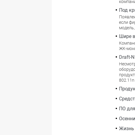
компан
Под кр
Появлен
если фи
модель,
Шире в
Компан
ЖК-мони
Draft-
Несмотр
оборудо
продукт
802.11n
Продук
Средст
ПО для
Осенни
Жизнь 