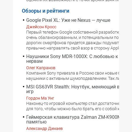
Обзоры и рейтинги
Google Pixel XL: Уже не Nexus — лучше
Джейсон Кросс
Первый телефон Google собственной разработки полу
очень сбалансированным, и потенциальным покупат
дорогих смартфонов придется дважды подумать, пре
привычно направлять свой взор в сторону Apple или 
Наушники Sony MDR-1000X: С любовью к ушам
нервам
Олег Капранов
Компания Sony привезла в Россию свои новые беспр
наушники с активным шумоподавлением. Так ли они 
MSI GS63VR Stealth: Ноутбук, меняющий воспр
игр
Гордон Ма Унг
Наконец-то игровой компьютер стал достаточно пор
для того, чтобы можно было брать его с собой куда уг
Геймерская клавиатура Zalman ZM-K900M: Игр
памятью
Александр Динаев