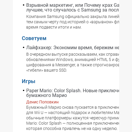
Взрывной маркетинг, или Почему крах Galaxy N
лучшее, что случалось с Samsung за последние
Компания Samsung официально закрыла линейку Note
тем самым черту под историей о «взрывном» флагман
время подвести итоги и нам.
Советуем
Лайфхакер: Экономим время, бережем нервы
В очередном выпуске рассказываем, как справиться с
обновлениями Windows, анимацией HTML 5 и функцие
шифрования в Messenger, а также спрогнозировать с
«гибели» вашего SSD.
Игры
Paper Mario: Color Splash. Новые приключения
бумажного Марио
Денис Поповкин
Бумажный Марио снова пускается в приключения. Но
для Wii U — настоящий подарок и любителям Марио, и 
обычные платформеры кажутся чересчур примитивны
Mario: Color Splash — полноценная приключенческая иг
которая способна привлечь не на одну неделю.