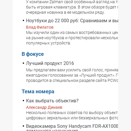
У компании Zalman свой особенный взгляд на то, как
быть игровая клавиатура. В этом обзоре будет предс
очередная новинка в ее модельном ряду.
Ноутбуки до 22 000 руб: Сравниваем и выбира
Влад Филатов
Мы изучили один из самых востребованных ценовых 
на рынке ноутбуков и протестировали несколько наи
популярных устройств.
В фокусе
Лучший продукт 2016
Мы предлагаем вам усилить свой голос, приняв участ
ежегодном голосовании за «Лучший продукт». Голосо
проводится в специальном разделе сайта PCWorld.ru.
Тема номера
Как выбрать объектив?
Александр Динаев
Несколько полезных советов по выбору объективов д
цифровых зеркальных или беззеркальных фотокамер
Видеокамера Sony Handycam FDR-AX100E: 4К
домашнего назначения