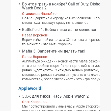
Во что играть в ноябре? Call of Duty, Dishonored
Watch Dogs 2
Станислав Иванейко
Ноябрь дарит нам череду новых боевиков. В предпос
месяц года нас ждут сразу пять экшенов.
Battlefield 1: Война никогда не меняется
Павел Воронов
Берем геймплей из начала XXI-го века и переносим в н
го: может ли это быть хорошо?
Mafia 3: Запретите им делать так!
Павел Воронов
Амплитуда ожиданий новой части Mafia резко колеба
«что они вообще творят?» до «черт с ней, с атмосферой
равно будет круто». С каждым новым роликом, а их за
месяцев до релиза начали выпускать в каких-то неве
количествах, росла уверенность, что игра получится у
Appleworld
ЗОЖ для гиков: Часы Apple Watch 2
Олег Капранов
Мы протестировали умные часы Apple второго поколе
оценили их возможности с точки зрения занятий спор