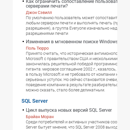
Как ограничить сопоставление пользователя с
серверами печати?
Джон Сэвилл
По умолчанию пользователь может сопоставить прин
любым сервером печати и выполнять печать (при нал
разрешения), а группа Everyone изначально наделена
разрешениями печати
Изменения в мгновенном поиске Windows Vista
Поль Тюрро
Принято считать, что историческая антимонопольная
Microsoft с правительством США и несколькими штат
закончилась решительной победой программно-техни
гиганта: мировое соглашение 2002 г., казалось, было
в пользу Microsoft и не требовало от компании никаки
серьезных уступок. Но сейчас становится очевидно, ч
поведение компании в результате разбирательства и
можно сказать, стало более деликатным.
SQL Server
Цикл выпуска новых версий SQL Server
Брайан Моран
Среди потребителей и активных участников сообщест
Server бытует мнение, что SQL Server 2008 выходит