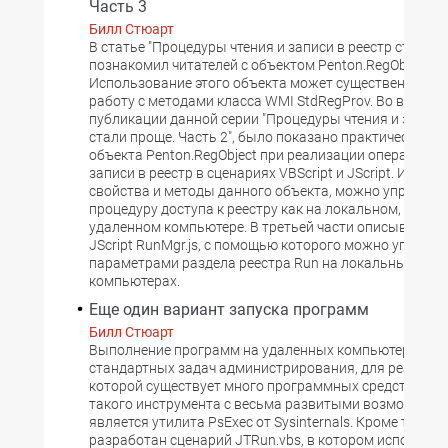
Часть 3
Билл Стюарт
В статье "Процедуры чтения и записи в реестр стали п
познакомил читателей с объектом Penton.RegObject.
Использование этого объекта может существенно уп
работу с методами класса WMI StdRegProv. Во второй
публикации данной серии "Процедуры чтения и записи
стали проще. Часть 2", было показано практическое 
объекта Penton.RegObject при реализации операций чт
записи в реестр в сценариях VBScript и JScript. Испол
свойства и методы данного объекта, можно упростит
процедуру доступа к реестру как на локальном, так и 
удаленном компьютере. В третьей части описывается
JScript RunMgr.js, с помощью которого можно управля
параметрами раздела реестра Run на локальных и у
компьютерах.
Еще один вариант запуска программ
Билл Стюарт
Выполнение программ на удаленных компьютерах - о
стандартных задач администрирования, для реализа
которой существует много программных средств. Пр
такого инструмента с весьма развитыми возможнос
является утилита PsExec от Sysinternals. Кроме того,
разработан сценарий JTRun.vbs, в котором использу