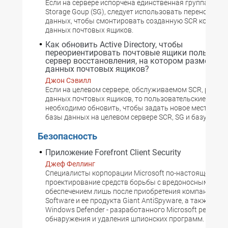
Если на сервере испорчена единственная группа хран
Storage Goup (SG), следует использовать переносимо
данных, чтобы смонтировать созданную SCR копию SG
данных почтовых ящиков.
Как обновить Active Directory, чтобы
переориентировать почтовые ящики пользоват
сервер восстановления, на котором размещена
данных почтовых ящиков?
Джон Сэвилл
Если на целевом сервере, обслуживаемом SCR, разме
данных почтовых ящиков, то пользовательские объек
необходимо обновить, чтобы задать новое местонах
базы данных на целевом сервере SCR, SG и базу данны
Безопасность
Приложение Forefront Client Security
Джеф Феллинг
Специалисты корпорации Microsoft по-настоящему вз
проектирование средств борьбы с вредоносным про
обеспечением лишь после приобретения компании Gia
Software и ее продукта Giant AntiSpyware, а также пос
Windows Defender - разработанного Microsoft решения
обнаружения и удаления шпионских программ.