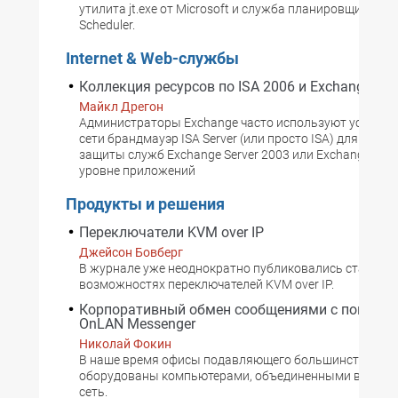
утилита jt.exe от Microsoft и служба планировщика за
Scheduler.
Internet & Web-службы
Коллекция ресурсов по ISA 2006 и Exchange 20
Майкл Дрегон
Администраторы Exchange часто используют установ
сети брандмауэр ISA Server (или просто ISA) для обес
защиты служб Exchange Server 2003 или Exchange Serv
уровне приложений
Продукты и решения
Переключатели KVM over IP
Джейсон Бовберг
В журнале уже неоднократно публиковались статьи о
возможностях переключателей KVM over IP.
Корпоративный обмен сообщениями с помощ
OnLAN Messenger
Николай Фокин
В наше время офисы подавляющего большинства ко
оборудованы компьютерами, объединенными в лока
сеть.