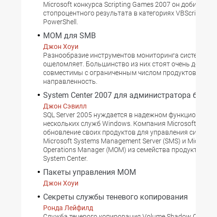
Microsoft конкурса Scripting Games 2007 он добился
стопроцентного результата в категориях VBScript и W
PowerShell.
MOM для SMB
Джон Хоуи
Разнообразие инструментов мониторинга систем и се
ошеломляет. Большинство из них стоят очень дорого,
совместимы с ограниченным числом продуктов и име
направленность.
System Center 2007 для администратора базы 
Джон Сэвилл
SQL Server 2005 нуждается в надежном функциониров
нескольких служб Windows. Компания Microsoft взяла
обновление своих продуктов для управления система
Microsoft Systems Management Server (SMS) и Microsoft
Operations Manager (MOM) из семейства продуктов уп
System Center.
Пакеты управления MOM
Джон Хоуи
Секреты службы теневого копирования
Ронда Лейфилд
Служба теневого копирования Volume Shadow Copy Ser