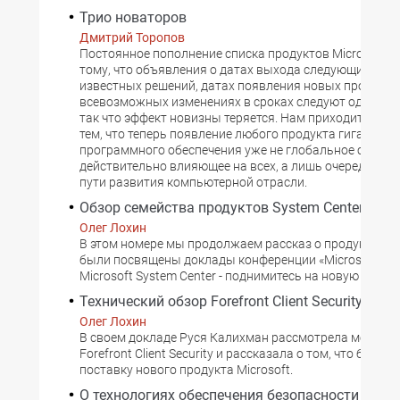
Трио новаторов
Дмитрий Торопов
Постоянное пополнение списка продуктов Microsoft п
тому, что объявления о датах выхода следующих вер
известных решений, датах появления новых продукто
всевозможных изменениях в сроках следуют одно за 
так что эффект новизны теряется. Нам приходится ми
тем, что теперь появление любого продукта гиганта
программного обеспечения уже не глобальное событи
действительно влияющее на всех, а лишь очередной 
пути развития компьютерной отрасли.
Обзор семейства продуктов System Center
Олег Лохин
В этом номере мы продолжаем рассказ о продуктах, 
были посвящены доклады конференции «Microsoft Fore
Microsoft System Center - поднимитесь на новую высот
Технический обзор Forefront Client Security
Олег Лохин
В своем докладе Руся Калихман рассмотрела механи
Forefront Client Security и рассказала о том, что будет 
поставку нового продукта Microsoft.
О технологиях обеспечения безопасности Vista