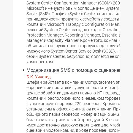
System Center Configuration Manager (SCCM) 2007 в к
Microsoft именуют новым воплощением System Mana
Server (SMS). Префикс System Center свидетельствует о
принадлежности продукта к семейству средств управ
компании Microsoft. Наряду с Configuration Manager в
решений System Center сегодня входят Operations Mana
Protection Manager, Reporting Manager, Essentials, Virtu
Manager и Capacity Planner. Кроме того, компания нед
объявила о выпуске нового продукта для службы под
именуемого System Center Service Desk (SCSD). Но SCC
серии System Center, безусловно, является ее ключев
компонентом.
Модернизация SMS с помощью сценариев
Б.К. Уинстед
Штефан работает в компании Computacenter; это изв
европейский поставщик услуг по развитию инфрастру
центре обработки данных главного ИТ-подразделени
компании, расположенного в немецком городе Керпен
функционирует порядка 220 серверов. Кроме того, се
установлены в офисах филиалов компании. При налич
обширного парка серверов модернизацию SMS никак 
было считать тривиальной процедурой. К счастью, Ш
имел достаточно высокую квалификацию, чтобы напи
сценарий модернизации; в ходе проведенного корпор