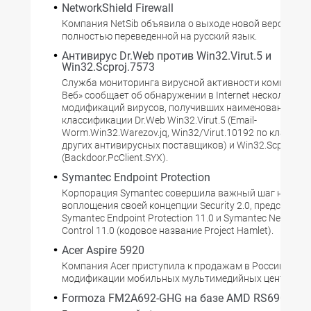
NetworkShield Firewall
Компания NetSib объявила о выходе новой версии пр
полностью переведенной на русский язык.
Антивирус Dr.Web против Win32.Virut.5 и
Win32.Scproj.7573
Служба мониторинга вирусной активности компании 
Веб» сообщает об обнаружении в Internet нескольких
модификаций вирусов, получивших наименования по
классификации Dr.Web Win32.Virut.5 (Email-
Worm.Win32.Warezov.jq, Win32/Virut.10192 по классиф
других антивирусных поставщиков) и Win32.Scproj.75
(Backdoor.PcClient.SYX).
Symantec Endpoint Protection
Корпорация Symantec совершила важный шаг на пути
воплощения своей концепции Security 2.0, представив
Symantec Endpoint Protection 11.0 и Symantec Network 
Control 11.0 (кодовое название Project Hamlet).
Acer Aspire 5920
Компания Acer приступила к продажам в России ново
модификации мобильных мультимедийных центров Asp
Formoza FM2A692-GHG на базе AMD RS690G