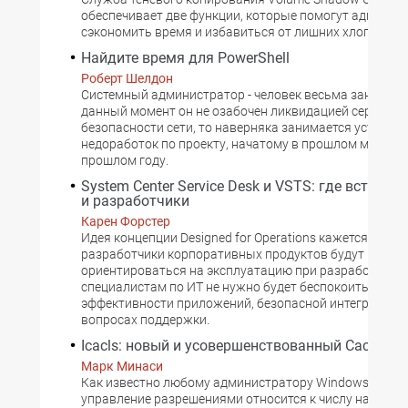
обеспечивает две функции, которые помогут админис
сэкономить время и избавиться от лишних хлопот.
Найдите время для PowerShell
Роберт Шелдон
Системный администратор - человек весьма занятой. 
данный момент он не озабочен ликвидацией серьезно
безопасности сети, то наверняка занимается устране
недоработок по проекту, начатому в прошлом месяце, а
прошлом году.
System Center Service Desk и VSTS: где встреча
и разработчики
Карен Форстер
Идея концепции Designed for Operations кажется очеви
разработчики корпоративных продуктов будут
ориентироваться на эксплуатацию при разработке п
специалистам по ИТ не нужно будет беспокоиться об
эффективности приложений, безопасной интеграции 
вопросах поддержки.
Icacls: новый и усовершенствованный Cacls?
Марк Минаси
Как известно любому администратору Windows, в NT
управление разрешениями относится к числу наиболе