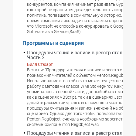
конкурентов, компания начинает развивать бурную а
с которой не сравнится даже деятельность пиар-ком
политика, попавшего в сомнительную историю. В нас
время компания лихорадочно старается опровергнуть
что Microsoft не способна конкурировать с Google и к
Software as a Service (SaaS).
Программы и сценарии
Процедуры чтения и записи в реестр стали про
Часть 2
Билл Стюарт
В статье "Процедуры чтения и записи в реестр стали п
познакомил читателей с объектом Penton.RegObject.
Использование этого объекта может существенно уп
работу с методами класса WMI StdRegProv. Как уже
упоминалось в первой части, данный объект можно 
как в сценариях VBScript, так и в сценариях Jscript. Те
давайте рассмотрим, как с его помощью можно реали
процедуры считывания и записи значений на обоих я
сценариев. Однако для того чтобы пользоваться объ
Penton.RegObject, сначала необходимо зарегистриров
системе компонентов RegObject.wsc.
Процедуры чтения и записи в реестр стали про