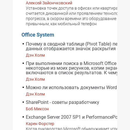
Алексей Зайончковский
Установка точек доступа в офисах или квартирах уже 
считается диковинкой или проявлением технологичес
прогресса, в скором времени это оборудование станет
привычным, как мобильный телефон
Office System
Почему в сводной таблице (Pivot Table) перед 
данных отображается значок раскрытия списка
Дэн Холм
При выполнении поиска в Microsoft Office OneN
некоторые из моих рисунков, копии экранов,
включаются в список результатов. К чему бы э
Дэн Холм
Можно ли использовать документы Word для б
Дэн Холм
SharePoint - советы разработчику
Боб Миксон
Exchange Server 2007 SP1 и PerformancePoint
Карен Форстер
Когда руководство Microsoft обнаруживает угрозу со