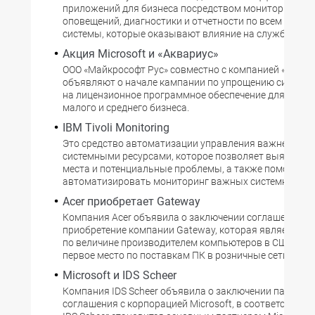
приложений для бизнеса посредством мониторинга,
оповещений, диагностики и отчетности по всем аспек
системы, которые оказывают влияние на службы IP-т
Акция Microsoft и «Аквариус»
ООО «Майкрософт Рус» совместно с компанией «Аквар
объявляют о начале кампании по упрощению системы
на лицензионное программное обеспечение для пред
малого и среднего бизнеса.
IBM Tivoli Monitoring
Это средство автоматизации управления важнейшим
системными ресурсами, которое позволяет выявлять
места и потенциальные проблемы, а также помогает
автоматизировать мониторинг важных системных ре
Acer приобретает Gateway
Компания Acer объявила о заключении соглашения н
приобретение компании Gateway, которая является ч
по величине производителем компьютеров в США и з
первое место по поставкам ПК в розничные сети.
Microsoft и IDS Scheer
Компания IDS Scheer объявила о заключении партнер
соглашения с корпорацией Microsoft, в соответствии 