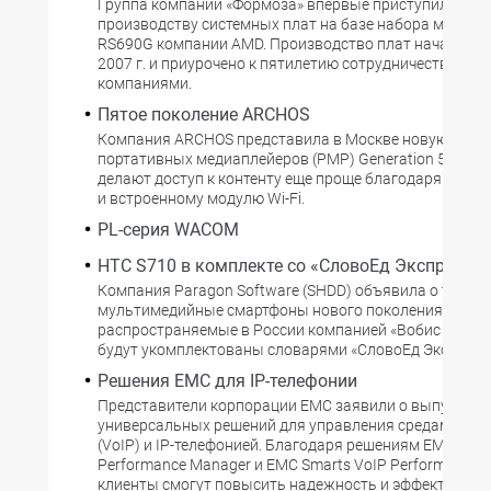
Группа компаний «Формоза» впервые приступила к
производству системных плат на базе набора микрос
RS690G компании AMD. Производство плат началось 
2007 г. и приурочено к пятилетию сотрудничества ме
компаниями.
Пятое поколение ARCHOS
Компания ARCHOS представила в Москве новую лини
портативных медиаплейеров (PMP) Generation 5, кото
делают доступ к контенту еще проще благодаря порт
и встроенному модулю Wi-Fi.
PL-серия WACOM
HTC S710 в комплекте со «СловоЕд Экспресс»
Компания Paragon Software (SHDD) объявила о том, ч
мультимедийные смартфоны нового поколения HTC S7
распространяемые в России компанией «Вобис Компь
будут укомплектованы словарями «СловоЕд Экспресс»
Решения ЕМС для IP-телефонии
Представители корпорации EMC заявили о выпуске
универсальных решений для управления средами Voice
(VoIP) и IP-телефонией. Благодаря решениям EMC Smar
Performance Manager и EMC Smarts VoIP Performance R
клиенты смогут повысить надежность и эффективност