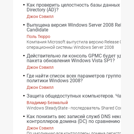
Как проверить целостность базы данных Active
Directory (AD)?
Джон Сэвилл
Выпущена версия Windows Server 2008 Release
Candidate
Поль Тюрро
Компания Microsoft выпустила версию Release Candida
операционной системы Windows Server 2008
Действительно ли консоль GPMC будет удален
пакета обновления Windows Vista SP1?
Джон Сэвилл
Где найти список всех параметров групповой
политики Windows 2008?
Джон Сэвилл
Защита общедоступных компьютеров. Часть 2
Владимир Безмалый
Windows SteadyState - последователь Shared Computers
Как понизить вес записей служб DNS некоторы
контроллеров домена (DC) по сравнению с дру
Джон Сэвилл
По умолчанию все контроллеры домена регистрируют