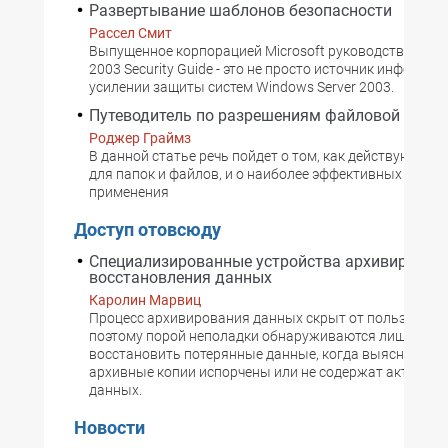
Развертывание шаблонов безопасности
Рассел Смит
Выпущенное корпорацией Microsoft руководство Wind
2003 Security Guide - это не просто источник информац
усилении защиты систем Windows Server 2003.
Путеводитель по разрешениям файловой сист
Роджер Граймз
В данной статье речь пойдет о том, как действуют ра
для папок и файлов, и о наиболее эффективных спосо
применения
Доступ отовсюду
Специализированные устройства архивирован
восстановления данных
Каролин Марвиц
Процесс архивирования данных скрыт от пользовател
поэтому порой неполадки обнаруживаются лишь посл
восстановить потерянные данные, когда выясняется, 
архивные копии испорчены или не содержат актуаль
данных.
Новости