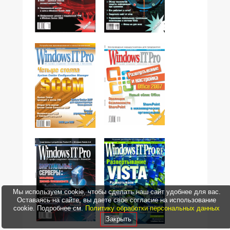
№08,2007
№07,2007
№05,2007
№06,2007
Мы используем cookie, чтобы сделать наш сайт удобнее для вас.
Оставаясь на сайте, вы даете свое согласие на использование
cookie. Подробнее см.
Политику обработки персональных данных
Закрыть
№04,2007
№02,2007