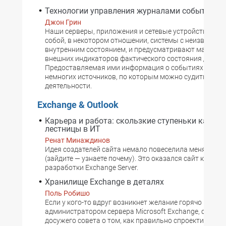
Технологии управления журналами событий
Джон Грин
Наши серверы, приложения и сетевые устройства пр
собой, в некотором отношении, системы с неизвестны
внутренним состоянием, и предусматривают малое ч
внешних индикаторов фактического состояния дел.
Предоставляемая ими информация о событиях - один
немногих источников, по которым можно судить об их
деятельности.
Exchange & Outlook
Карьера и работа: скользкие ступеньки карье
лестницы в ИТ
Ренат Минаждинов
Идея создателей сайта немало повеселила меня и мои
(зайдите — узнаете почему). Это оказался сайт коман
разработки Exchange Server.
Хранилище Exchange в деталях
Поль Робишо
Если у кого-то вдруг возникнет желание горячо поспо
администратором сервера Microsoft Exchange, стоит н
досужего совета о том, как правильно спроектировать