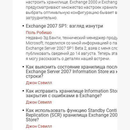
настроить хранилище. Exchange 2000 и Exchange 2003
предусматривают множество настроек хранилища, та
выбрать оптимальную конфигурацию бывает весьма
затруднительно.
Exchange 2007 SP1: взгляд изнутри
Поль Робишо
Недавно Эд Банти, технический менеджер продукта к
Microsoft, поделился со мной информацией о пакете 
Exchange Server 2007 SP1 Beta 2, взяв с меня слово не
публиковать сведений до 14 августа. Теперь эта дата 
я могу рассказать о деталях нашей встречи.
Как выяснить состояние хранилища после зак
Exchange Server 2007 Information Store из кома
строки?
Джон Сэвилл
Как исправить хранилище Information Store пос
закрытия с ошибками в Exchange?
Джон Севилл
Как использовать функцию Standby Continuous
Replication (SCR) хранилища Exchange 2007 Info
Store?
Джон Сэвилл