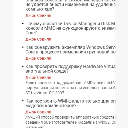
не удается внести изменения на удаленном
компьютере?
Джон Сэвилл
Почему оснастки Device Manager и Disk Manag
консоли MMC не функционируют с экземпляром
Core?
Джон Сэвилл
Как обнаружить экземпляр Windows Server 2008
Core в процессе применения групповой полити
Джон Сэвилл
Как проверить поддержку Hardware Virtualizatio
виртуальной среде?
Джон Сэвилл
Если процессор поддерживает AMD-v или Intel-VT, то 
виртуализация возможна при использовании Window
SP1 и Virtual PC 2007.
Как построить WMI-фильтр только для опреде
моделей компьютеров?
Джон Сэвилл
Лучший способ проверить аппаратные средства -- со
сведения об изготовителе и модели из Win32_Compute
Например