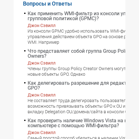
Вопросы и Ответы
Как применить WMI-фильтр из консоли управл
групповой политикой (GPMC)?
Джон Сэвилл
Из консоли GPMC удобно использовать WMI-фильтр 
управления действием объекта GPO на основе резуль
WMI. Например
Что представляет собой группа Group Policy Cre
Owners?
Джон Сэвилл
Члены группы Group Policy Creator Owners могут созд
новые объекты GPO. Однако
Как делегировать разрешение для редактиров
GPO?
Джон Сэвилл
Не составляет труда делегировать пользователям
возможность привязывать объекты GPO к OU или дом
вкладку Delegation OU/домена/сайта в консоли GPMC.
Как проверить наличие Windows Vista на клие
компьютере с помощью WMI-фильтра?
Джон Сэвилл
Самый простой способ убедиться в наличии Vista --