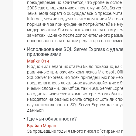
преждевременно. Считается, что уровень освоения SQL
2005 еще слишком низок, поэтому на SQL Server 2008 н
Тема неоднократно обсуждалась в прессе. Читая ком
Internet, можно подумать, что компания Microsoft за
порицания за принуждение потребителей к ненужной
модернизации. Я и сам высказывался на эту тему в н
заметках. Однако после дополнительного размышлен
воспользоваться правом редактора на перемену мнен
Использование SQL Server Express с удаленны
приложениями
Майкл Оти
В одной из недавних статей было показано, как подк
различные приложения комплекса Microsoft Office к б
SQL Server Express. Во всех приведенных примерах
предполагалось локальное взаимодействие с SQL Serve
иными словами, как Office, так и SQL Server Express у
на одном физическом компьютере. Но как быть, если 
находятся на разных компьютерах? Есть ли способы и
случае использовать SQL Server Express как внутренн
данных?
Где чьи обязанности?
Брайан Моран
За прошедшие годы я много писал о "стирании границ