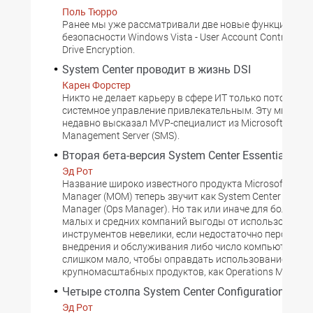
Поль Тюрро
Ранее мы уже рассматривали две новые функции обе
безопасности Windows Vista - User Account Control и Bi
Drive Encryption.
System Center проводит в жизнь DSI
Карен Форстер
Никто не делает карьеру в сфере ИТ только потому, чт
системное управление привлекательным. Эту мысль 
недавно высказал MVP-специалист из Microsoft Syste
Management Server (SMS).
Вторая бета-версия System Center Essentials 20
Эд Рот
Название широко известного продукта Microsoft Opera
Manager (MOM) теперь звучит как System Center Operat
Manager (Ops Manager). Но так или иначе для большин
малых и средних компаний выгоды от использования
инструментов невелики, если недостаточно персонала
внедрения и обслуживания либо число компьютеров и
слишком мало, чтобы оправдать использование таки
крупномасштабных продуктов, как Operations Manager
Четыре столпа System Center Configuration Man
Эд Рот