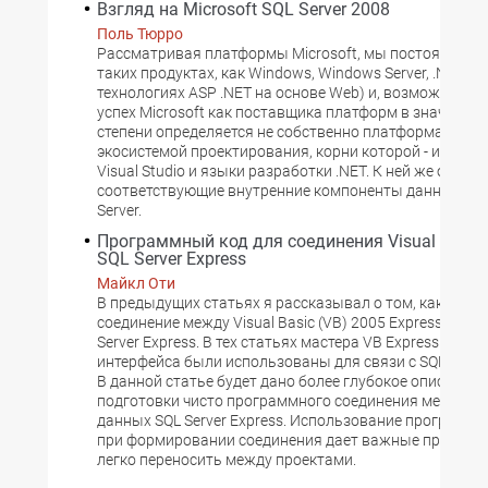
Взгляд на Microsoft SQL Server 2008
Поль Тюрро
Рассматривая платформы Microsoft, мы постоянно у
таких продуктах, как Windows, Windows Server, .NET (в
технологиях ASP .NET на основе Web) и, возможно, Offi
успех Microsoft как поставщика платформ в значител
степени определяется не собственно платформами, а 
экосистемой проектирования, корни которой - инстр
Visual Studio и языки разработки .NET. К ней же относя
соответствующие внутренние компоненты данных с я
Server.
Программный код для соединения Visual Studio
SQL Server Express
Майкл Оти
В предыдущих статьях я рассказывал о том, как уста
соединение между Visual Basic (VB) 2005 Express Editio
Server Express. В тех статьях мастера VB Express и эл
интерфейса были использованы для связи с SQL Server
В данной статье будет дано более глубокое описание 
подготовки чисто программного соединения между VB
данных SQL Server Express. Использование программн
при формировании соединения дает важные преимуще
легко переносить между проектами.