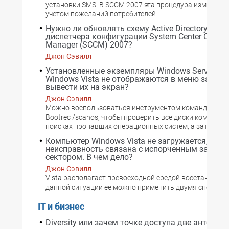
установки SMS. В SCCM 2007 эта процедура изменилас
учетом пожеланий потребителей
Нужно ли обновлять схему Active Directory (AD)
диспетчера конфигурации System Center Configu
Manager (SCCM) 2007?
Джон Сэвилл
Установленные экземпляры Windows Server 200
Windows Vista не отображаются в меню загрузк
вывести их на экран?
Джон Сэвилл
Можно воспользоваться инструментом командной ст
Bootrec /scanos, чтобы проверить все диски компьюте
поисках пропавших операционных систем, а затем
Компьютер Windows Vista не загружается, и, по
неисправность связана с испорченным загруз
сектором. В чем дело?
Джон Сэвилл
Vista располагает превосходной средой восстановлени
данной ситуации ее можно применить двумя способа
IT и бизнес
Diversity или зачем точке доступа две антенны