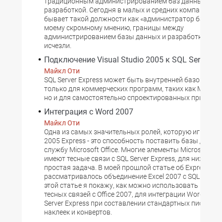
традиционным администрированием баз данных и
разработкой. Сегодня в малых и средних компаниях о
бывает такой должности как «администратор баз дан
моему скромному мнению, границы между
администрированием базы данных и разработкой пр
исчезли.
Подключение Visual Studio 2005 к SQL Server Ex
Майкл Оти
SQL Server Express может быть внутренней базой данн
только для коммерческих программ, таких как Microsoft
но и для самостоятельно спроектированных приложе
Интеграция с Word 2007
Майкл Оти
Одна из самых значительных ролей, которую играет SQ
2005 Express - это способность поставить базы данны
службу Microsoft Office. Многие элементы Microsoft Offi
имеют тесные связи с SQL Server Express, для них интег
простая задача. В моей прошлой статье об Express Ess
рассматривалось объединение Excel 2007 с SQL Server 
этой статье я покажу, как можно использовать преи
тесных связей с Office 2007, для интеграции Word 2007
Server Express при составлении стандартных писем, ц
наклеек и конвертов.