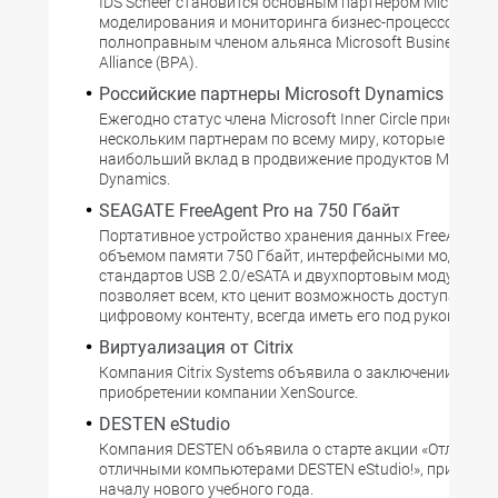
IDS Scheer становится основным партнером Microsoft 
моделирования и мониторинга бизнес-процессов и
полноправным членом альянса Microsoft Business Pro
Alliance (BPA).
Российские партнеры Microsoft Dynamics
Ежегодно статус члена Microsoft Inner Circle присваив
нескольким партнерам по всему миру, которые внесл
наибольший вклад в продвижение продуктов Microsof
Dynamics.
SEAGATE FreeAgent Pro на 750 Гбайт
Портативное устройство хранения данных FreeAgent P
объемом памяти 750 Гбайт, интерфейсными модулям
стандартов USB 2.0/eSATA и двухпортовым модулем Fi
позволяет всем, кто ценит возможность доступа к св
цифровому контенту, всегда иметь его под рукой.
Виртуализация от Citrix
Компания Citrix Systems объявила о заключении согл
приобретении компании XenSource.
DESTEN eStudio
Компания DESTEN объявила о старте акции «Отличная 
отличными компьютерами DESTEN eStudio!», приуроче
началу нового учебного года.