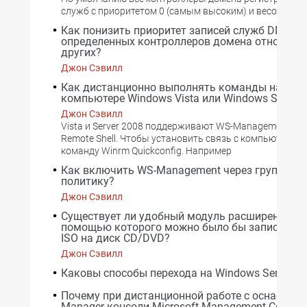
служб с приоритетом 0 (самым высоким) и весом 100.
Как понизить приоритет записей служб DNS
определенных контроллеров домена относите
других?
Джон Сэвилл
Как дистанционно выполнять команды на
компьютере Windows Vista или Windows Server 
Джон Сэвилл
Vista и Server 2008 поддерживают WS-Management и 
Remote Shell. Чтобы установить связь с компьютером,
команду Winrm Quickconfig. Например
Как включить WS-Management через группову
политику?
Джон Сэвилл
Существует ли удобный модуль расширения, с
помощью которого можно было бы записать о
ISO на диск CD/DVD?
Джон Сэвилл
Каковы способы перехода на Windows Server 2
Почему при дистанционной работе с оснасткой
Manager консоли Microsoft Management Consol