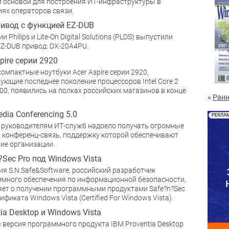
й основой для построения ИТ-инфраструктуры в
ях операторов связи.
ивод с функцией EZ-DUB
 Philips и Lite-On Digital Solutions (PLDS) выпустили
Z-DUB привод: DX-20A4PU.
pire серии 2920
омпактные ноутбуки Acer Aspire серии 2920,
ующие последнее поколение процессоров Intel Core 2
00, появились на полках российских магазинов в конце
»
Ранн
dia Conferencing 5.0
РЕКЛА
руководителям ИТ-служб надоело получать огромные
а конференц-связь, поддержку которой обеспечивают
ие организации.
?Sec Pro под Windows Vista
я S.N.Safe&Software, российский разработчик
много обеспечения по информационной безопасности,
ет о получении программными продуктами Safe?n?Sec
ификата Windows Vista (Certified For Windows Vista).
tia Desktop и Windows Vista
 версия программного продукта IBM Proventia Desktop