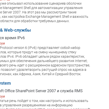
 уже описывал использование сценариев оболочки
e Management Shell для автоматизации управления
e Server 2007. На этот раз мы рассмотрим такие
, как настройка Exchange Management Shell и важность
области для обработки требуемых данных.
t & Web-службы
ся время IPv6
оуи
 Protocol version 6 (IPv6) представляет собой набор
лов, которые придут на смену нынешнему стеку
лов IPv4. IPv6 обладает целым рядом характеристик,
имых для обеспечения дальнейшего развития Internet;
всего речь идет о расширенном адресном пространстве,
 позволит удовлетворить растущий спрос на адреса в
егионах, как Африка, Азия, Китай и Средний Восток.
System
ft Office SharePoint Server 2007 и служба RMS
оуи
статье речь пойдет о том, как настроить и использовать
ва управления разрешениями на информацию