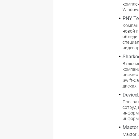
комплек
Windows
PNY Te
Компани
новой л
объедин
специал
видеопр
Sharkoo
Включив
компани
возможн
Swift-C
дисках.
DeviceL
Програм
сотрудн
информа
информа
Maxtor
Maxtor 