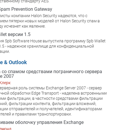
ственному стандарту AES.
Spam Prevention Gateway
исты компании Halon Security надеются, что с
ием пятерки новых моделей от Halon Security спам в
ду исчезнет как явление.
let версии 1.5
я Spb Software House выпустила программу Spb Wallet
1.5 - надежное хранилище для конфиденциальной
ации.
e & Outlook
 со спамом средствами пограничного сервера
e 2007
Клерк
ерверная роль системы Exchange Server 2007 - сервер
чной обработки Edge Transport - наделена встроенными
ми фильтрации, в частности средствами фильтрации
ний, фильтрации контента, фильтрации вложений,
ции отправителей и получателей, идентификаторами
телей и правилами транспортировки.
иваем оболочку управления Exchange
едмонд