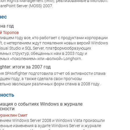
tion Rights Management (IRM), реализованные в Microsoft
harePoint Server (MOSS) 2007.
нес
на год
й Торопов
пившем году все, кто работает с продуктами корпорации
ft, с нетерпением ждут появления новых версий Windows
 Visual Studio и SQL Server, платформообразующих
мных структур, обещанных нам в 2003 году и
мых «поколением» или «волной» Longhorn.
ghter: итоги за 2007 год
я SPAMfighter подготовила отчет об активности спама
дшем году, а также сделала свои прогнозы
ельно эволюции различных форм спама в 2008 году.
сность
ация о событиях Windows в журнале
сности
Франклин Смит
ением Windows Server 2008 и Windows Vista произошли
енные изменения в аудите Windows Server и журнале