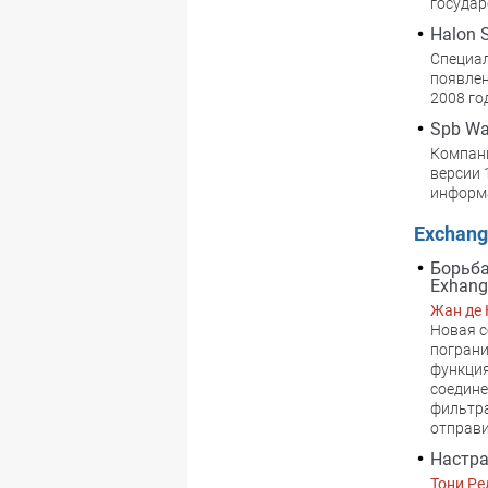
государ
Halon 
Специал
появлен
2008 го
Spb Wal
Компани
версии 
информ
Exchang
Борьба
Exhang
Жан де 
Новая с
пограни
функция
соедине
фильтра
отправи
Настра
Тони Р