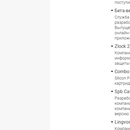
поступи
Бета-в
Служба 
разрабо
Выпущен
онлайн-
прилож
Zlock 
Компани
информа
защиты 
Combo 
Silicon
картрид
Spb Ca
Разрабо
компани
компани
версию 
Lingvos
Компани