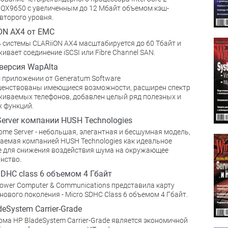
 QX9650 с увеличенным до 12 Мбайт объемом кэш-
второго уровня.
ON AX4 от EMC
 системы CLARiiON AX4 масштабируется до 60 Тбайт и
ивает соединение iSCSI или Fibre Channel SAN.
версия WapAlta
 приложении от Generatum Software
шенствованы имеющиеся возможности, расширен спектр
иваемых телефонов, добавлен целый ряд полезных и
 функций.
erver компании HUSH Technologies
me Server - небольшая, элегантная и бесшумная модель,
аемая компанией HUSH Technologies как идеальное
 для снижения воздействия шума на окружающее
нство.
SDHC class 6 объемом 4 Гбайт
 Power Computer & Communications представила карту
нового поколения - Micro SDHC Class 6 объемом 4 Гбайт.
deSystem Carrier-Grade
ма HP BladeSystem Carrier-Grade является экономичной