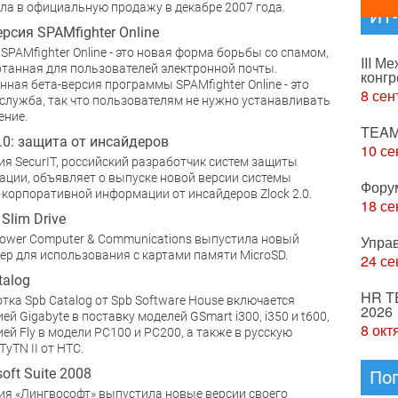
ла в официальную продажу в декабре 2007 года.
ИТ
ерсия SPAMfighter Online
SPAMfighter Online - это новая форма борьбы со спамом,
III М
танная для пользователей электронной почты.
конгр
ная бета-версия программы SPAMfighter Online - это
8 сен
служба, так что пользователям не нужно устанавливать
ение.
TEAM
2.0: защита от инсайдеров
10 се
я SecurIT, российский разработчик систем защиты
ции, объявляет о выпуске новой версии системы
Фору
корпоративной информации от инсайдеров Zlock 2.0.
18 се
Slim Drive
Упра
 Power Computer & Communications выпустила новый
ер для использования с картами памяти MicroSD.
24 се
talog
HR T
тка Spb Catalog от Spb Software House включается
2026
ей Gigabyte в поставку моделей GSmart i300, i350 и t600,
8 окт
ей Fly в модели PC100 и PC200, а также в русскую
TyTN II от HTC.
oft Suite 2008
По
я «Лингвософт» выпустила новые версии своего