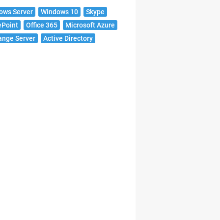
ows Server
Windows 10
Skype
ePoint
Office 365
Microsoft Azure
ange Server
Active Directory