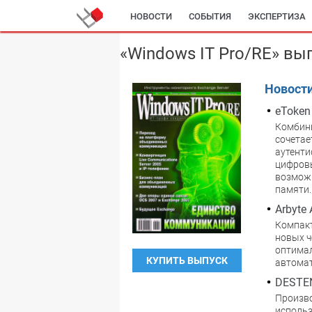
НОВОСТИ
СОБЫТИЯ
ЭКСПЕРТИЗА
«Windows IT Pro/RE» вы
Новост
eToken
Комбини
сочетае
аутенти
цифровы
возмож
памяти.
Arbyte 
Компакт
новых ч
оптимал
КУПИТЬ ВЫПУСК
автомат
DESTEN
Произво
использ