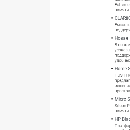
Extreme
памяти 
CLARii
Емкость
поддерж
Новая 
В новом
усовер
поддерж
удобных
Home S
HUSH Ho
предлаг
решение
простра
Micro 
Silicon
памяти 
HP Bla
Платфор