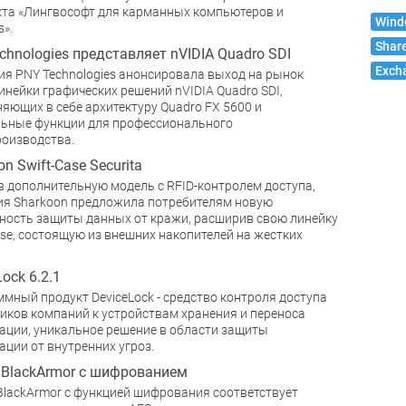
та «Лингвософт для карманных компьютеров и
Wind
».
Shar
chnologies представляет nVIDIA Quadro SDI
Exch
я PNY Technologies анонсировала выход на рынок
инейки графических решений nVIDIA Quadro SDI,
яющих в себе архитектуру Quadro FX 5600 и
ьные функции для профессионального
оизводства.
n Swift-Case Securita
 дополнительную модель с RFID-контролем доступа,
я Sharkoon предложила потребителям новую
ость защиты данных от кражи, расширив свою линейку
ase, состоящую из внешних накопителей на жестких
ock 6.2.1
мный продукт DeviceLock - средство контроля доступа
иков компаний к устройствам хранения и переноса
ции, уникальное решение в области защиты
ции от внутренних угроз.
 BlackArmor с шифрованием
BlackArmor с функцией шифрования соответствует