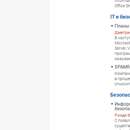
Informa
Office S
IT и биз
Планы 
Дмитри
В насту
Microso
Server,
програм
называе
SPAMfi
Компани
в проше
относит
Безопа
Информ
безопа
Рэнди 
С появл
существ