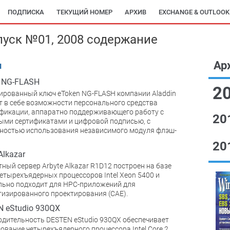
ПОДПИСКА
ТЕКУЩИЙ НОМЕР
АРХИВ
EXCHANGE & OUTLOOK
пуск №01, 2008 содержание
Ар
и
 NG-FLASH
2
рованный ключ eToken NG-FLASH компании Aladdin
т в себе возможности персонального средства
фикации, аппаратно поддерживающего работу с
20
ми сертификатами и цифровой подписью, с
ностью использования независимого модуля флэш-
20
Alkazar
ный сервер Arbyte Alkazar R1D12 построен на базе
етырехъядерных процессоров Intel Xeon 5400 и
ьно подходит для НРС-приложений для
изированного проектирования (CAE).
 eStudio 930QX
дительность DESTEN eStudio 930QX обеспечивает
ование четырехъядерного процессора Intel Core 2