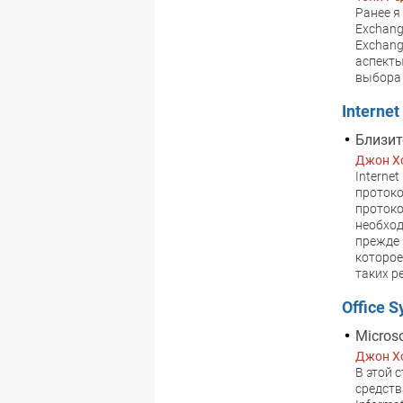
Ранее я
Exchang
Exchang
аспекты
выбора 
Interne
Близит
Джон Х
Internet
протоко
протоко
необход
прежде 
которое
таких р
Office 
Microso
Джон Х
В этой 
средст