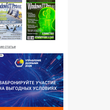
№02,2008
№01,2008
ие статьи
МА