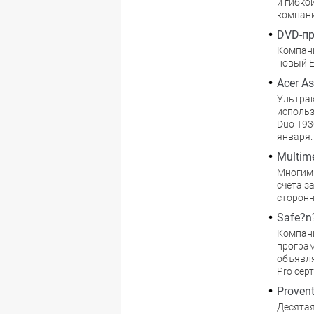
и гибко
компани
DVD-пр
Компании
новый E
Acer As
Ультрак
использ
Duo T93
января.
Multime
Многим 
счета з
сторонн
Safe?n
Компани
програм
объявля
Pro серт
Proven
Десятая