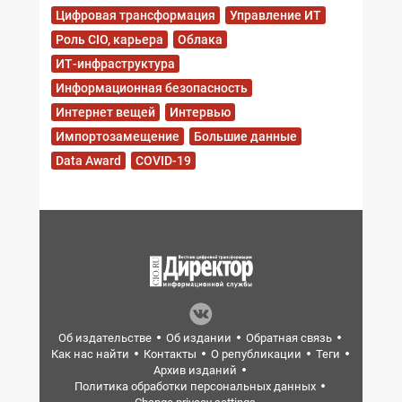
Цифровая трансформация
Управление ИТ
Роль CIO, карьера
Облака
ИТ-инфраструктура
Информационная безопасность
Интернет вещей
Интервью
Импортозамещение
Большие данные
Data Award
COVID-19
Об издательстве
Об издании
Обратная связь
Как нас найти
Контакты
О републикации
Теги
Архив изданий
Политика обработки персональных данных