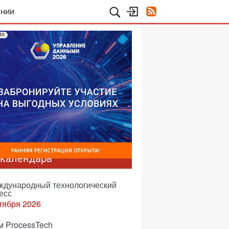
АНИИ
МА
-календарь
еждународный технологический
есс
тября 2026
м ProcessTech