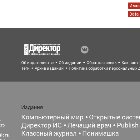
Имп
Data
Об издательстве
Об издании
Обратная связь
Как нас 
Теги
Архив изданий
Политика обработки персональных 
Издания
Компьютерный мир
Открытые сист
е
Директор ИС
Лечащий врач
Publish
ктр
Классный журнал
Понимашка
йств,