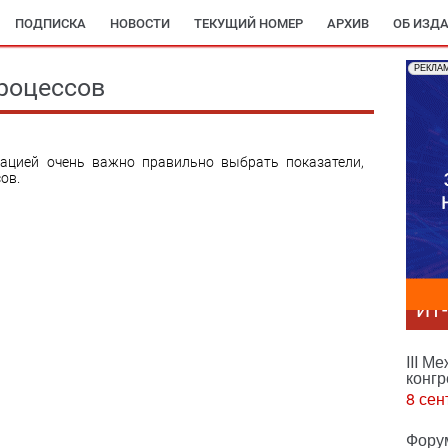
ПОДПИСКА
НОВОСТИ
ТЕКУЩИЙ НОМЕР
АРХИВ
ОБ ИЗД
РЕКЛА
роцессов
ацией очень важно правильно выбрать показатели,
ов.
ИТ
III М
конгр
8 сен
Фору