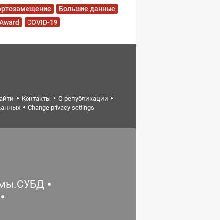
ортозамещение
Большие данные
 Award
COVID-19
найти
Контакты
О републикации
данных
Change privacy settings
емы.СУБД