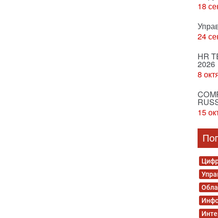
18 се
Упра
24 се
HR T
2026
8 окт
COMP
RUSS
15 ок
По
Цифр
Упра
Обла
Инфо
Инте