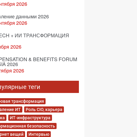
нтября 2026
вление данными 2026
нтября 2026
ECH + ИИ ТРАНСФОРМАЦИЯ
ября 2026
ENSATION & BENEFITS FORUM
IA 2026
тября 2026
пулярные теги
овая трансформация
вление ИТ
Роль CIO, карьера
ка
ИТ-инфраструктура
рмационная безопасность
рнет вещей
Интервью