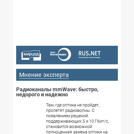
№10,2003
№09,2003
№07-08,2003
№06,2003
№05,2003
№04,2003
№03,2003
№02,2003
№01,2003
Мнение эксперта
Радиоканалы mmWave: быстро,
недорого и надежно
Там, где оптика не пройдет,
пролетят радиоволны. С
появлением решений,
поддерживающих 5 и 10 Гбит/с,
становится возможной
полноценная замена оптики на