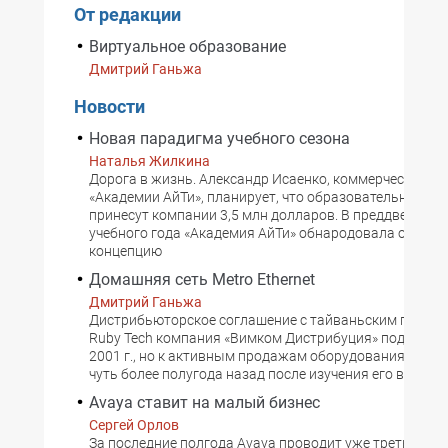
От редакции
Виртуальное образование
Дмитрий Ганьжа
Новости
Новая парадигма учебного сезона
Наталья Жилкина
Дорога в жизнь. Александр Исаенко, коммерческий ди
«Академии АйТи», планирует, что образовательные ус
принесут компании 3,5 млн долларов. В преддверии н
учебного года «Академия АйТи» обнародовала основ
концепцию
Домашняя сеть Metro Ethernet
Дмитрий Ганьжа
Дистрибьюторское соглашение c тайваньским произ
Ruby Tech компания «Вимком Дистрибуция» подписала
2001 г., но к активным продажам оборудования прис
чуть более полугода назад после изучения его возмож
Avaya ставит на малый бизнес
Сергей Орлов
За последние полгода Avaya проводит уже третью пре