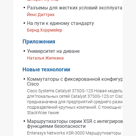
Разъемы для жестких условий эксплуатации
Йенс Диттрих
На пути к единому стандарту
Бернд Хоррмейер
Приложения
Университет на диване
Наталья Жилкина
Новые технологии
Коммутаторы с фиксированной конфигурацией
Cisco
Cisco Systems Catalyst 3750G-12S Новая модель комм
для?локальных сетей Catalyst 3750G-12S от Cisco Sys
предназначена для предприятий среднего размера и
подразделений крупных компаний. С помощью техноло
StackWise такие
Маршрутизаторы серии XSR с интегрированны
функциями безопасности
Enterasys Networks XSR-3000 Маршрутизаторы XSR-30