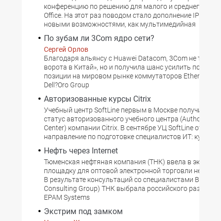
конференцию по решению для малого и среднего бизн
Office. На этот раз поводом стало дополнение IP Office
новыми возможностями, как мультимедийная
По зубам ли 3Com ядро сети?
Сергей Орлов
Благодаря альянсу с Huawei Datacom, 3Com не тольк
ворота в Китай», но и получила шанс усилить пошатн
позиции на мировом рынке коммутаторов Ethernet. П
Dell?Oro Group
Авторизованные курсы Citrix
Учебный центр SoftLine первым в Москве получил оф
статус авторизованного учебного центра (Authorized L
Center) компании Citrix. В сентябре УЦ SoftLine откры
направление по подготовке специалистов ИТ: курсы
Нефть через Internet
Тюменская нефтяная компания (ТНК) ввела в эксплу
площадку для оптовой электронной торговли нефтепр
В результате консультаций со специалистами BCG (Bo
Consulting Group) ТНК выбрала российского разработ
EPAM Systems
Экстрим под замком