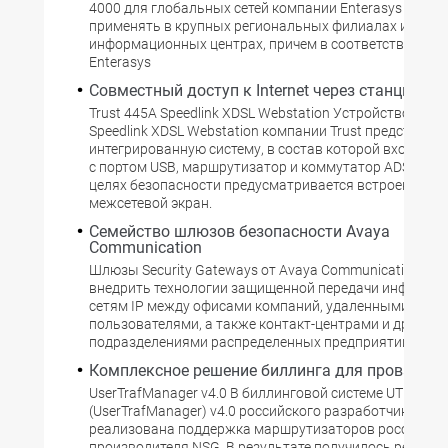
4000 для глобальных сетей компании Enterasys Netw
применять в крупных региональных филиалах и корп
информационных центрах, причем в соответствии со 
Enterasys
Совместный доступ к Internet через станцию W
Trust 445A Speedlink XDSL Webstation Устройство Trust
Speedlink XDSL Webstation компании Trust представля
интегрированную систему, в состав которой входят м
с портом USB, маршрутизатор и коммутатор ADSL. Кром
целях безопасности предусматривается встроенный
межсетевой экран.
Семейство шлюзов безопасности Avaya
Communication
Шлюзы Security Gateways от Avaya Communication по
внедрить технологии защищенной передачи информац
сетям IP между офисами компаний, удаленными
пользователями, а также контакт-центрами и другими
подразделениями распределенных предприятий. По 
Комплексное решение биллинга для провайде
UserTrafManager v4.0 В биллинговой системе UTM
(UserTrafManager) v4.0 российского разработчика Net
реализована поддержка маршрутизаторов российско
производителя NSG. В результате получилось решение