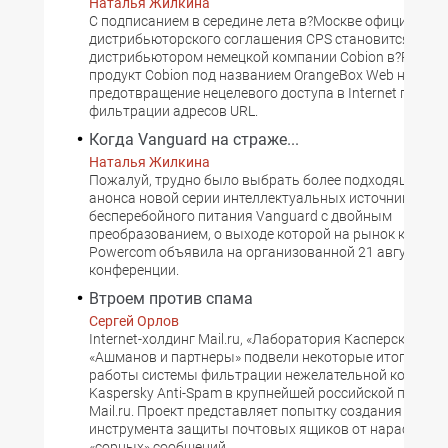
Наталья Жилкина
C подписанием в середине лета в?Москве официально
дистрибьюторского соглашения CPS становится ген
дистрибьютором немецкой компании Cobion в?России
продукт Cobion под названием OrangeBox Web нацеле
предотвращение нецелевого доступа в Internet путем
фильтрации адресов URL.
Когда Vanguard на страже...
Наталья Жилкина
Пожалуй, трудно было выбрать более подходящий мо
анонса новой серии интеллектуальных источников
бесперебойного питания Vanguard с двойным
преобразованием, о выходе которой на рынок компа
Powercom объявила на организованной 21 августа пр
конференции.
Втроем против спама
Сергей Орлов
Internet-холдинг Mail.ru, «Лаборатория Касперского» 
«Ашманов и партнеры» подвели некоторые итоги дву
работы системы фильтрации нежелательной корресп
Kaspersky Anti-Spam в крупнейшей российской почтов
Mail.ru. Проект представляет попытку создания эффе
инструмента защиты почтовых ящиков от нарастающ
«сорных» сообщений.