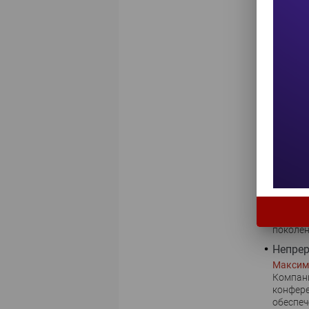
Infosec
Сергей 
На сент
по инфо
раз про
участие
средств
контент
защите.
КРОК и
Сергей 
Компани
сотрудн
реализа
мультис
сетей, 
поколени
Непрер
Максим
Компани
конфере
обеспеч