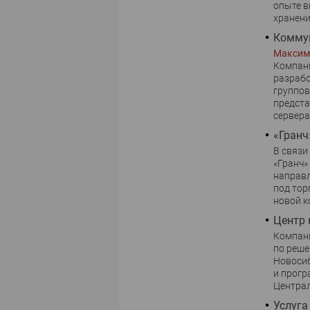
опыте в
хранен
Коммун
Максим
Компани
разрабо
группов
предста
сервера
«Гранч
В связи
«Гранч»
направл
под тор
новой 
Центр 
Компани
по реше
Новосиб
и прогр
Центра
Услуга