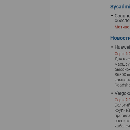
Sysadm
Сравне
обеспе
Матиас
Новост
Huawei
Сергей 
Для вне
маршру
высоко
S6500 к
компани
Roadsh
Vergok
Сергей 
Бельгий
крупней
провела
специал
кабелен