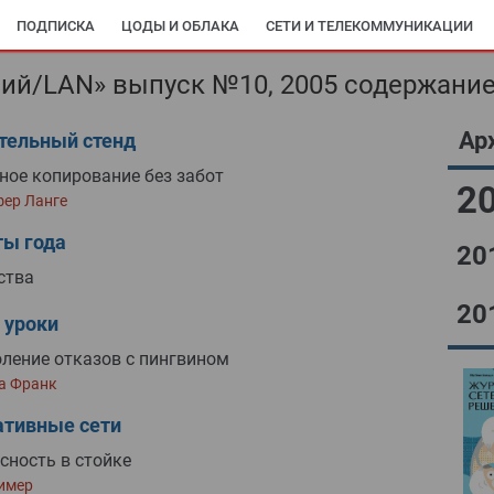
ПОДПИСКА
ЦОДЫ И ОБЛАКА
СЕТИ И ТЕЛЕКОММУНИКАЦИИ
ий/LAN» выпуск №10, 2005 содержани
Ар
тельный стенд
ное копирование без забот
2
фер Ланге
ты года
20
ства
20
 уроки
ление отказов с пингвином
а Франк
ативные сети
сность в стойке
имер