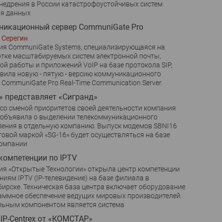
недрения в России катастрофоустойчивых систем
ия данных
икационный сервер CommuniGate Pro
 Серегин
я CommuniGate Systems, специализирующаяся на
тке масштабируемых сиcтем электронной почты,
ой работы и приложений VoIP на базе протокола SIP,
вила новую - пятую - версию коммуникационного
 CommuniGate Pro Real-Time Communication Server.
» представляет «Сигранд»
 со сменой приоритетов своей деятельности компания
 объявила о выделении телекоммуникационного
ения в отдельную компанию. Выпуск модемов SBNI16
говой маркой «SG-16» будет осуществляться на базе
компании
компетенции по IPTV
я «Открытые Технологии» открыла центр компетенции
ниям IPTV (IP-телевидение) на базе филиала в
ирске. Техническая база центра включает оборудование
аммное обеспечение ведущих мировых производителей.
льным компонентом является система
 IP-Centrex от «КОМСТАР»