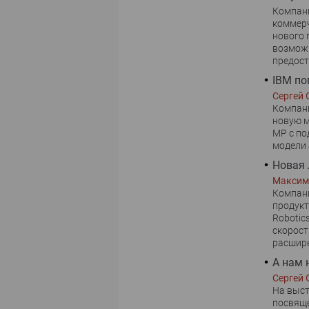
Компан
коммерч
нового
возможн
предост
IBM по
Сергей 
Компани
новую м
MP с п
модели 
Новая 
Максим
Компани
продукт
Robotic
скорост
расшире
А нам 
Сергей 
На выст
посвяще