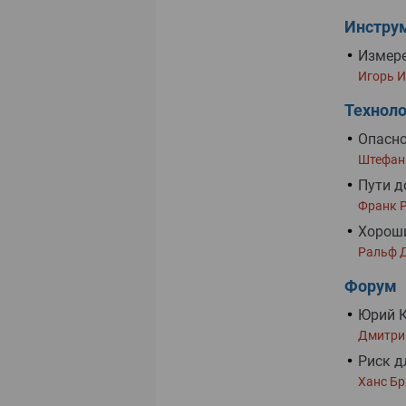
Инстру
Измере
Игорь 
Техноло
Опасно
Штефан
Пути д
Франк 
Хороши
Ральф 
Форум
Юрий 
Дмитри
Риск д
Ханс Б