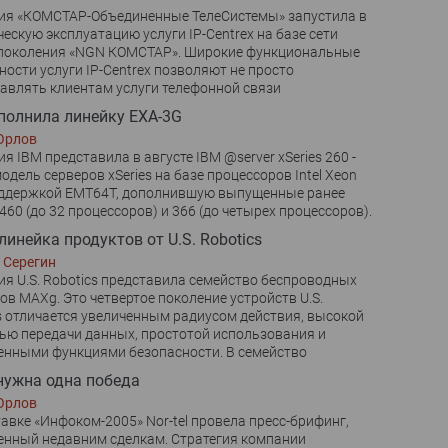
ия «КОМСТАР-Объединенные ТелеCистемы» запустила в
ескую эксплуатацию услуги IP-Centrex на базе сети
 поколения «NGN КОМСТАР». Широкие функциональные
ости услуги IP-Centrex позволяют не просто
авлять клиентам услуги телефонной связи
полнила линейку EXA-3G
Орлов
я IBM представила в августе IBM @server xSeries 260 -
одель серверов xSeries на базе процессоров Intel Xeon
оддержкой EMT64T, дополнившую выпущенные ранее
460 (до 32 процессоров) и 366 (до четырех процессоров).
линейка продуктов от U.S. Robotics
 Серегин
я U.S. Robotics представила семейство беспроводных
ов MAXg. Это четвертое поколение устройств U.S.
s отличается увеличенным радиусом действия, высокой
ью передачи данных, простотой использования и
нными функциями безопасноcти. В семейство
нужна одна победа
Орлов
авке «Инфоком-2005» Nor-tel провела пресс-брифинг,
нный недавним сделкам. Стратегия компании