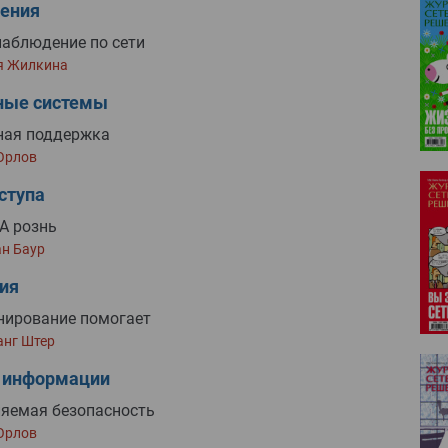
ения
аблюдение по сети
я Жилкина
ные системы
ная поддержка
Орлов
ступа
A рознь
н Баур
ия
нирование помогает
анг Штер
 информации
яемая безопасность
Орлов