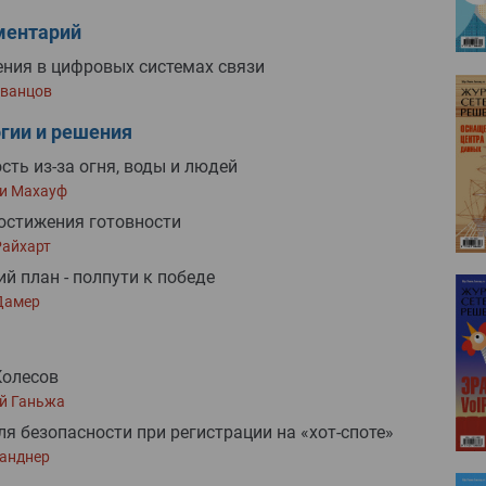
ментарий
ния в цифровых системах связи
Иванцов
гии и решения
сть из-за огня, воды и людей
и Махауф
остижения готовности
Райхарт
й план - полпути к победе
Дамер
Колесов
й Ганьжа
ля безопасности при регистрации на «хот-споте»
ранднер