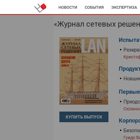
НОВОСТИ
СОБЫТИЯ
ЭКСПЕРТИЗА
«Журнал сетевых решен
Испыта
Резерв
Кристо
Продук
Новше
Первые
Преодо
Сюзанн
КУПИТЬ ВЫПУСК
Корпор
Безопа
Гуидо В