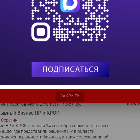
urity 2005: пока позади
III М
конгр
Орлов
8 сен
ябрьской специализированной выставке и конференции
рмационной безопасности Infosecurity Russia, второй
ходившей в московском Гостином дворе, принимали
TEAM
 около восьми десятков компаний, разрабатывающих
10 се
а защиты сети, занимающихся анализом и защитой
а или специализирующихся на криптографической
Фору
18 се
 Nortel укреплялось сотрудничество
Орлов
Упра
и КРОК и Nortel объявили о начале прямого
24 се
ичества, в рамках которого планируется совместная
ция проектов территориально?распределенных
HR T
ервисных сетей, высокопроизводительных локальных
2026
ЗАКРЫТЬ
транспортных сетей, оптических сетей последнего
8 окт
я, проектов Metro Ethernet и Triple Play.
ывный бизнес HP и КРОК
 Серегин
и HP и КРОК провели 14 сентября совместную пресс-
нцию, где представили решения HP в области
ения непрерывности бизнеса, а также рассказали об