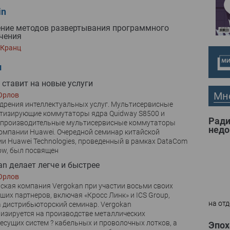
in
ние методов развертывания программного
чения
 Кранц
и
 ставит на новые услуги
Мн
Орлов
дрения интеллектуальных услуг. Мультисервисные
тизирующие коммутаторы ядра Quidway S8500 и
Ради
-производительные мультисервисные коммутаторы
недо
омпании Huawei. Очередной семинар китайской
и Huawei Technologies, проведенный в рамках DataCom
ow, был посвящен
an делает легче и быстрее
Орлов
ская компания Vergokan при участии восьми своих
ших партнеров, включая «Кросс Линк» и ICS Group,
на отд
 дистрибьюторский семинар. Vergokan
изируется на производстве металлических
есущих систем ? кабельных и проволочных лотков, а
Эпох