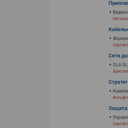
Прилож
Видеон
Наталь
Кабель
Желез
Сергей 
Сети до
SLA SL
Христиа
Стратег
Комби
Вольфг
Защита
Управл
Сергей 