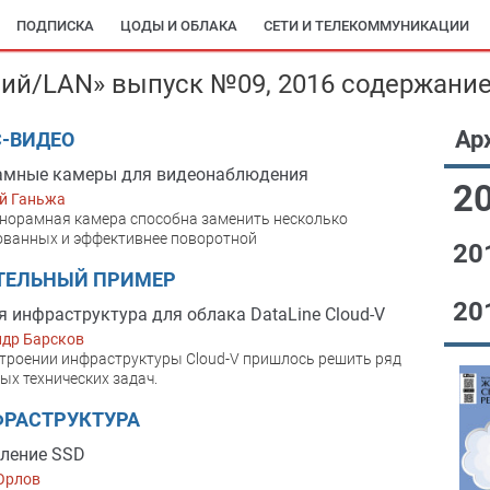
ПОДПИСКА
ЦОДЫ И ОБЛАКА
СЕТИ И ТЕЛЕКОММУНИКАЦИИ
ий/LAN» выпуск №09, 2016 содержани
Ар
-ВИДЕО
амные камеры для видеонаблюдения
2
й Ганьжа
норамная камера способна заменить несколько
ованных и эффективнее поворотной
20
ТЕЛЬНЫЙ ПРИМЕР
20
я инфраструктура для облака DataLine Cloud-V
ндр Барсков
троении инфраструктуры Cloud-V пришлось решить ряд
ых технических задач.
ФРАСТРУКТУРА
ление SSD
Орлов