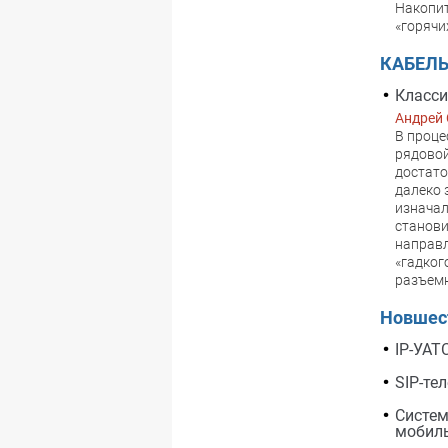
Накопит
«горячи
КАБЕЛ
Класси
Андрей
В проце
рядовой
достато
далеко 
изначал
станови
направл
«гадког
разъем
Новшес
IP-УАТ
SIP-те
Систем
мобиль