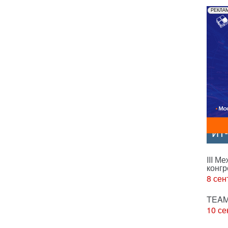
РЕКЛА
ИТ
III М
конгр
8 сен
TEAM
10 се