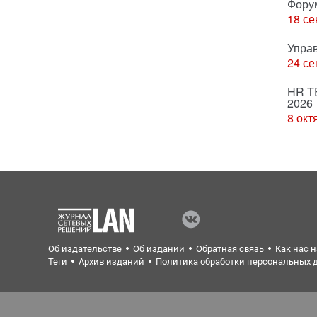
Фору
18 се
Упра
24 се
HR T
2026
8 окт
Об издательстве
Об издании
Обратная связь
Как нас 
Теги
Архив изданий
Политика обработки персональных 