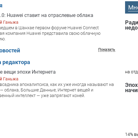
я
Мн
2.0: Huawei ставит на отраслевые облака
Ради
й Ганьжа
недо
едшем в Шанхае первом форуме Huawei Connect
ая компания Huawei представила свою облачную
ию.
овостей
Показать
а редактора
 вещи эпохи Интернета
на отд
й Ганьжа
Эпох
всадника апокалипсиса, как их уже иногда называют на
начи
 — облака, Большие Данные, Интернет вещей и
венный интеллект — уже запрягают коней.
14% вы