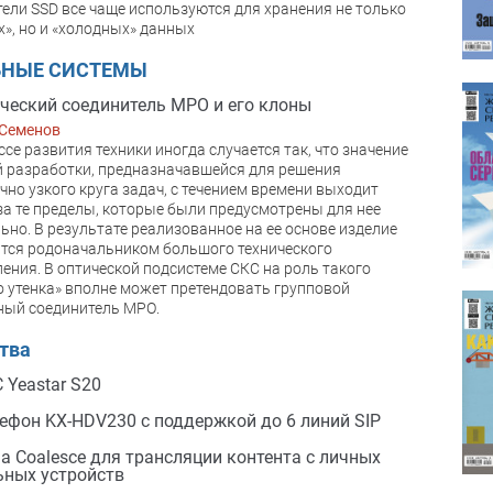
ели SSD все чаще используются для хранения не только
х», но и «холодных» данных
ЬНЫЕ СИСТЕМЫ
ческий соединитель МРО и его клоны
 Семенов
ссе развития техники иногда случается так, что значение
 разработки, предназначавшейся для решения
чно узкого круга задач, с течением времени выходит
за те пределы, которые были предусмотрены для нее
ьно. В результате реализованное на ее основе изделие
тся родоначальником большого технического
ения. В оптической подсистеме СКС на роль такого
о утенка» вполне может претендовать групповой
ный соединитель МРО.
тва
С Yeastar S20
лефон KX-HDV230 с поддержкой до 6 линий SIP
а Coalesce для трансляции контента с личных
ных устройств
№0