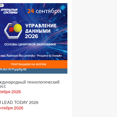
МА
-календарь
еждународный технологический
есс
тября 2026
 LEAD TODAY 2026
нтября 2026