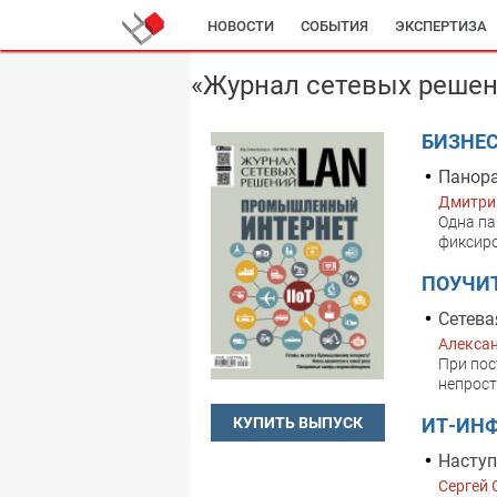
НОВОСТИ
СОБЫТИЯ
ЭКСПЕРТИЗА
«Журнал сетевых решен
БИЗНЕС
Панор
Дмитри
Одна па
фиксир
ПОУЧИ
Сетева
Алекса
При пос
непрост
ИТ-ИН
КУПИТЬ ВЫПУСК
Наступ
Cергей 