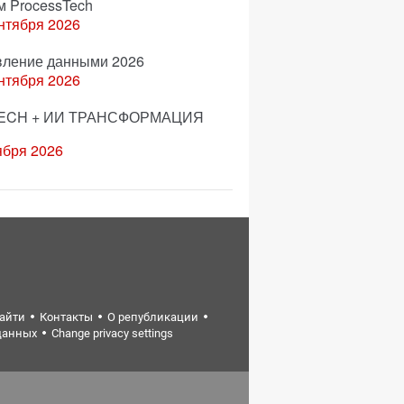
м ProcessTech
нтября 2026
вление данными 2026
нтября 2026
ECH + ИИ ТРАНСФОРМАЦИЯ
ября 2026
найти
Контакты
О републикации
данных
Change privacy settings