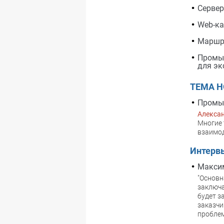
Сервер
Web-ка
Маршру
Промыш
для эк
ТЕМА 
Промыш
Алекса
Многие 
взаимо
Интерв
Максим
"Основн
заключа
будет з
заказчи
проблем