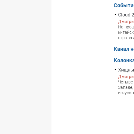
Событи
Cloud 
Дмитри
На прош
китайск
стратег
Канал н
Колонк
Хищные
Дмитри
Четыре 
Западе,
искусст