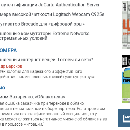
 аутентификации JaCarta Authentication Server
мера высокой четкости Logitech Webcam C925e
тизатор Brocade для «цифровой эры»
ленные коммутаторы Extreme Networks
стремальных условий
НОМЕРА
ленный интернет вещей. Готовы ли сети?
ндр Барсков
технологии для надежного и эффективного
действия промышленных «вещей» уже существуют
ью
ом Захаренко, «Облакотека»
ая ошибка заказчика при переходе в облако
ется в неправильном выборе партнера. Если проектом
аниматься неквалифицированный специалист, то у
ка может сложиться негативное мнение об облаке из-за
 в процессе миграции."