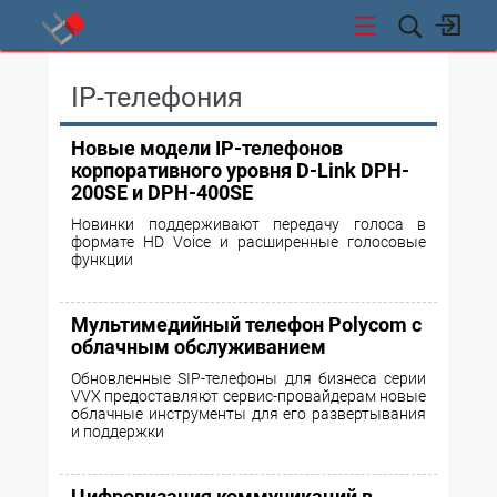
СТИ
IP-телефония
Новые модели IP-телефонов
корпоративного уровня D-Link DPH-
200SE и DPH-400SE
Новинки поддерживают передачу голоса в
формате HD Voice и расширенные голосовые
функции
Мультимедийный телефон Polycom с
облачным обслуживанием
Обновленные SIP-телефоны для бизнеса серии
VVX предоставляют сервис-провайдерам новые
облачные инструменты для его развертывания
и поддержки
Цифровизация коммуникаций в