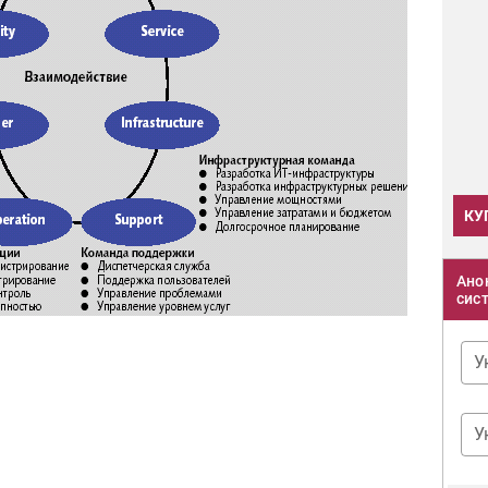
КУ
Ано
сис
У
У