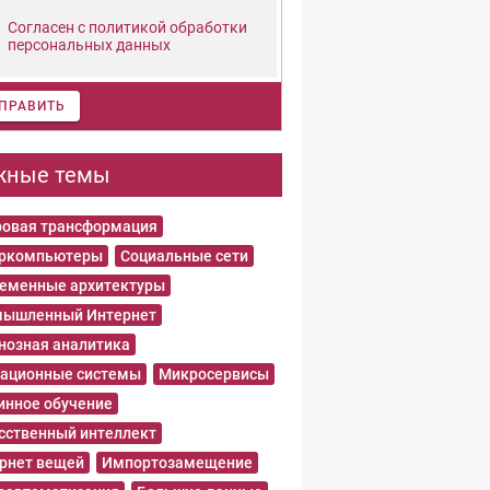
Согласен с политикой обработки
персональных данных
ПРАВИТЬ
жные темы
овая трансформация
еркомпьютеры
Социальные сети
еменные архитектуры
ышленный Интернет
нозная аналитика
ационные системы
Микросервисы
нное обучение
сственный интеллект
рнет вещей
Импортозамещение