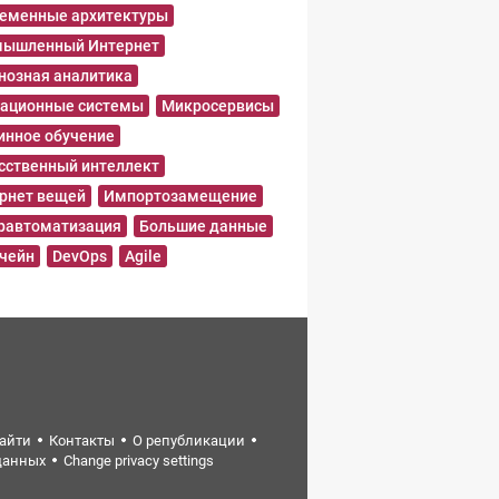
еменные архитектуры
ышленный Интернет
нозная аналитика
ационные системы
Микросервисы
нное обучение
сственный интеллект
рнет вещей
Импортозамещение
равтоматизация
Большие данные
чейн
DevOps
Agile
найти
Контакты
О републикации
данных
Change privacy settings