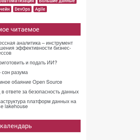
равтоматизация
Большие данные
чейн
DevOps
Agile
мое читаемое
ссная аналитика – инструмент
шения эффективности бизнес-
ессов
риготовить и подать ИИ?
 сон разума
мное обаяние Open Source
в ответе за безопасность данных
аструктура платформ данных на
е lakehouse
-календарь