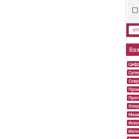
ОТ
Ва
Цифр
Суп
Совр
Пром
Прог
Опер
Маши
Иску
Инте