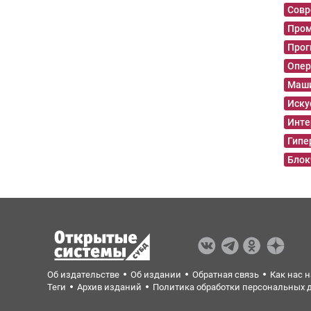
Совр
Пром
Прог
Опер
Маши
Иску
Инте
Гипе
Блок
Об издательстве
Об издании
Обратная связь
Как нас 
Теги
Архив изданий
Политика обработки персональных 