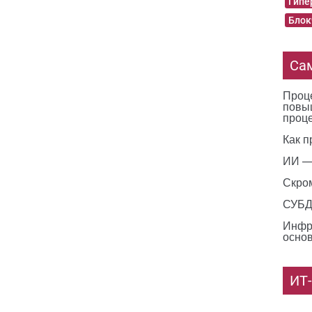
Гипе
Блок
Са
Проце
повы
проц
Как п
ИИ —
Скро
СУБД 
Инфр
основ
ИТ