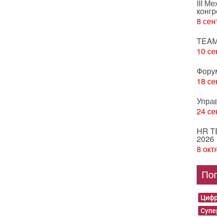
III М
конгр
8 сен
TEAM
10 се
Фору
18 се
Упра
24 се
HR T
2026
8 окт
По
Цифр
Суп