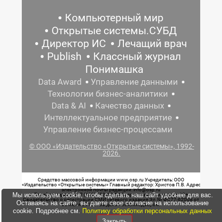
Компьютерный мир
Открытые системы.СУБД
Директор ИС
Лечащий врач
Publish
Классный журнал
Понимашка
Data Award
Управление данными
Технологии бизнес-аналитики
Data & AI
Качество данных
Интеллектуальное предприятие
Управление бизнес-процессами
© ООО «Издательство «Открытые системы», 1992-
2026.
Средство массовой информации www.osp.ru Учредитель: ООО
«Издательство «Открытые системы» Главный редактор: Христов П.В. Адрес
электронной почты редакции: info@osp.ru
Мы используем cookie, чтобы сделать наш сайт удобнее для вас.
Телефон редакции: 7 (499) 703-18-54 Возрастная маркировка: 12+
Свидетельство о регистрации СМИ сетевого издания Эл.№ ФС77-62008 от
Оставаясь на сайте, вы даете свое согласие на использование
05 июня 2015 г. выдано Роскомнадзором.
cookie. Подробнее см.
Политику обработки персональных данных
Закрыть