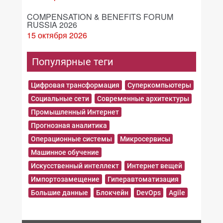
COMPENSATION & BENEFITS FORUM
RUSSIA 2026
15 октября 2026
Популярные теги
Цифровая трансформация
Суперкомпьютеры
Социальные сети
Современные архитектуры
Промышленный Интернет
Прогнозная аналитика
Операционные системы
Микросервисы
Машинное обучение
Искусственный интеллект
Интернет вещей
Импортозамещение
Гиперавтоматизация
Большие данные
Блокчейн
DevOps
Agile