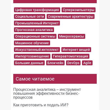
Цифровая трансформация
Суперкомпьютеры
Социальные сети
Современные архитектуры
Промышленный Интернет
Прогнозная аналитика
Операционные системы
Микросервисы
Машинное обучение
Искусственный интеллект
Интернет вещей
Импортозамещение
Гиперавтоматизация
Большие данные
Блокчейн
DevOps
Agile
Самое читаемое
Процессная аналитика – инструмент
повышения эффективности бизнес-
процессов
Как приготовить и подать ИИ?