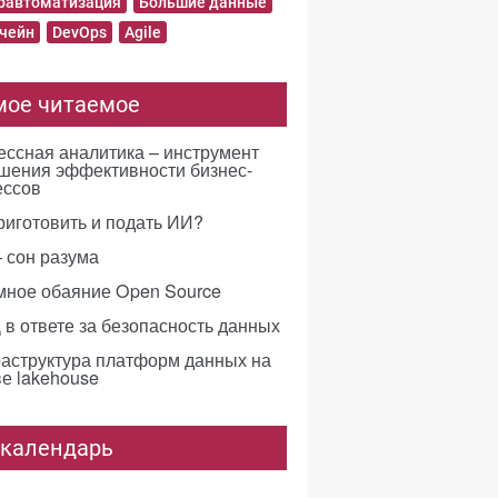
равтоматизация
Большие данные
чейн
DevOps
Agile
мое читаемое
ссная аналитика – инструмент
шения эффективности бизнес-
ессов
риготовить и подать ИИ?
 сон разума
мное обаяние Open Source
в ответе за безопасность данных
аструктура платформ данных на
е lakehouse
-календарь