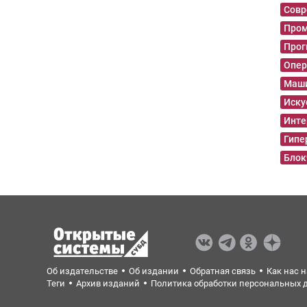
Совр
Пром
Прог
Опер
Маши
Иску
Инте
Гипе
Блок
Об издательстве
Об издании
Обратная связь
Как нас 
Теги
Архив изданий
Политика обработки персональных 