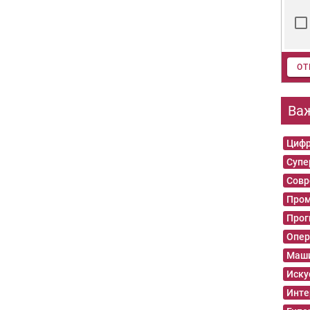
ОТ
Ва
Цифр
Суп
Совр
Пром
Прог
Опер
Маши
Иску
Инте