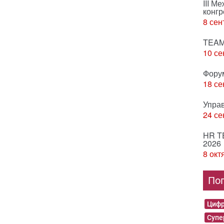
III М
конгр
8 сен
TEAM
10 се
Фору
18 се
Упра
24 се
HR T
2026
8 окт
По
Цифр
Суп