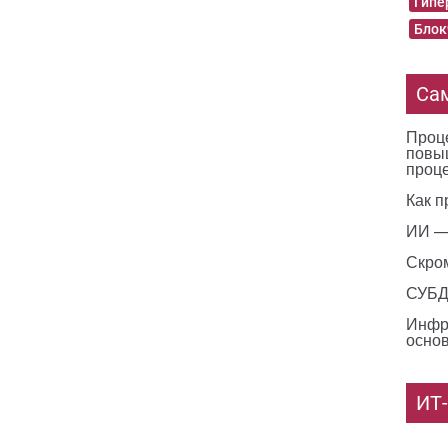
Гипе
Блок
Са
Проце
повы
проц
Как п
ИИ —
Скро
СУБД 
Инфр
основ
ИТ