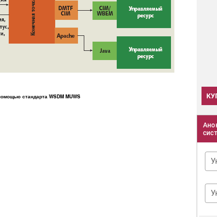
КУ
 помощью стандарта WSDM MUWS
Ано
сис
У
У