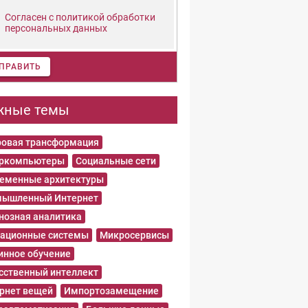
Согласен с политикой обработки
персональных данных
ПРАВИТЬ
жные темы
овая трансформация
еркомпьютеры
Социальные сети
еменные архитектуры
ышленный Интернет
нозная аналитика
ационные системы
Микросервисы
нное обучение
сственный интеллект
рнет вещей
Импортозамещение