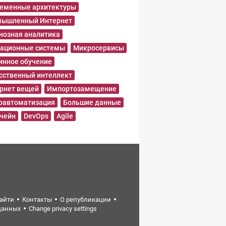
еменные архитектуры
ышленный Интернет
нозная аналитика
ационные системы
Микросервисы
нное обучение
сственный интеллект
рнет вещей
Импортозамещение
равтоматизация
Большие данные
чейн
DevOps
Agile
найти
Контакты
О републикации
данных
Change privacy settings