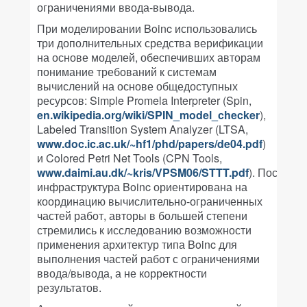
ограничениями ввода-вывода.
При моделировании Boinc использовались
три дополнительных средства верификации
на основе моделей, обеспечивших авторам
понимание требований к системам
вычислений на основе общедоступных
ресурсов: Simple Promela Interpreter (Spin,
en.wikipedia.org/wiki/SPIN_model_checker
),
Labeled Transition System Analyzer (LTSA,
www.doc.ic.ac.uk/~hf1/phd/papers/de04.pdf
)
и Colored Petri Net Tools (CPN Tools,
www.daimi.au.dk/~kris/VPSM06/STTT.pdf
). Поскольк
инфраструктура Boinc ориентирована на
координацию вычислительно-ограниченных
частей работ, авторы в большей степени
стремились к исследованию возможности
применения архитектур типа Boinc для
выполнения частей работ с ограничениями
ввода/вывода, а не корректности
результатов.