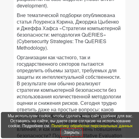
development).
Вне тематической подборки опубликована
статья Лоуренса Кэрина, Джорджа Цыбенко
и Джеффа Хафса «Стратегии компьютерной
безопасности: методология QuERIES»
(Cybersecurity Strategies: The QuERIES
Methodology).
Организации как частного, так и
государственного секторов пытаются
определить объемы затрат, требуемых для
защиты их интеллектуальной собственности.
В результате они обычно реализуют
стратегии компьютерной безопасности без
использования количественной методологии
оценки и снижения рисков. Сегодня трудно
ответить даже на простые вопросы: каков
должен быть объем инвестиций, какие меры
Мы используем cookie, чтобы сделать наш сайт удобнее для вас.
Оставаясь на сайте, вы даете свое согласие на использование
безопасности будут оказывать наибольшее
cookie. Подробнее см.
Политику обработки персональных данных
влияние, и как измерить уровень повышения
Закрыть
безопасности? Подход Quantitative Evaluation