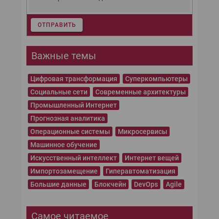
ОТПРАВИТЬ
Важные темы
Цифровая трансформация
Суперкомпьютеры
Социальные сети
Современные архитектуры
Промышленный Интернет
Прогнозная аналитика
Операционные системы
Микросервисы
Машинное обучение
Искусственный интеллект
Интернет вещей
Импортозамещение
Гиперавтоматизация
Большие данные
Блокчейн
DevOps
Agile
Самое читаемое