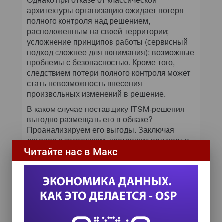
архитектуры организацию ожидает потеря
полного контроля над решением,
расположенным на своей территории;
усложнение принципов работы (сервисный
подход сложнее для понимания); возможные
проблемы с безопасностью. Кроме того,
следствием потери полного контроля может
стать невозможность внесения
произвольных изменений в решение.
В каком случае поставщику ITSM-решения
выгодно размещать его в облаке?
Проанализируем его выгоды. Заключая
договор с заказчиком, поставщик вступает в
долговременные отношения и получает
Читайте нас в Макс
возможность финансового прогнозирования.
При размещении решения в облаке в состав
работ автоматически добавляются услуги по
сопровождению. Сроки внедрения решения
сокращаются, поскольку отсутствуют этапы
передачи решения заказчику и обучения его