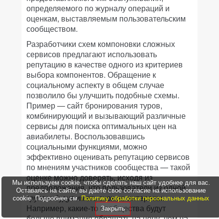
определяемого по журналу операций и
оценкам, выставляемым пользовательским
сообществом.
Разработчики схем компоновки сложных
сервисов предлагают использовать
репутацию в качестве одного из критериев
выбора компонентов. Обращение к
социальному аспекту в общем случае
позволило бы улучшить подобные схемы.
Пример — сайт бронирования туров,
комбинирующий и вызывающий различные
сервисы для поиска оптимальных цен на
авиабилеты. Воспользовавшись
социальными функциями, можно
эффективно оценивать репутацию сервисов
по мнениям участников сообщества — такой
оценке можно доверять, исходя из
Мы используем cookie, чтобы сделать наш сайт удобнее для вас.
предположения, что пользователи из одной
Оставаясь на сайте, вы даете свое согласие на использование
группы будут иметь схожие интересы.
cookie. Подробнее см.
Политику обработки персональных данных
Например, какие-то сообщества будут
Закрыть
больше внимания обращать на цену, чем на