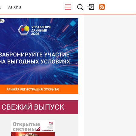
E
АРХИВ
МА
СВЕЖИЙ ВЫПУСК