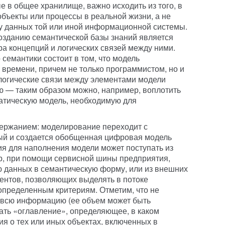
е в общее хранилище, важно исходить из того, в
объекты или процессы в реальной жизни, а не
ру данных той или иной информационной системы.
озданию семантической базы знаний является
 концепций и логических связей между ними.
семантики состоит в том, что модель
времени, причем не только программистом, но и
 логические связи между элементами модели
ю — таким образом можно, например, воплотить
атическую модель, необходимую для
держанием: моделирование переходит с
ный и создается обобщенная цифровая модель
я для наполнения модели может поступать из
р, при помощи сервисной шины предприятия,
данных в семантическую форму, или из внешних
ентов, позволяющих выделять в потоке
пределенным критериям. Отметим, что не
ь всю информацию (ее объем может быть
ать «оглавление», определяющее, в каком
я о тех или иных объектах, включенных в