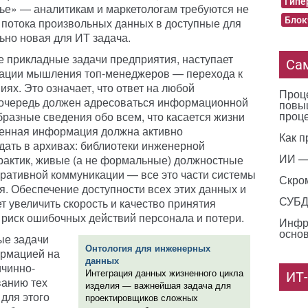
Гипе
ье» — аналитикам и маркетологам требуются не
Блок
 потока произвольных данных в доступные для
ьно новая для ИТ задача.
е прикладные задачи предприятия, наступает
Са
мации мышления топ-менеджеров — перехода к
ях. Это означает, что ответ на любой
Проце
 очередь должен адресоваться информационной
повы
проц
разные сведения обо всем, что касается жизни
ценная информация должна активно
Как п
едать в архивах: библиотеки инженерной
ИИ —
рактик, живые (а не формальные) должностные
оративной коммуникации — все это части системы
Скро
. Обеспечение доступности всех этих данных и
СУБД 
т увеличить скорость и качество принятия
 риск ошибочных действий персонала и потери.
Инфр
основ
ые задачи
Онтология для инженерных
ормацией на
данных
ичинно-
Интеграция данных жизненного цикла
ИТ
ванию тех
изделия — важнейшая задача для
 для этого
проектировщиков сложных