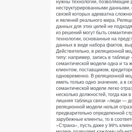
нужны технологии, позволяющие р
неструктурированными данными, 
связей которых адекватна сложно
и явлений реального мира. Реля
данных для этих целей не подход
из решений могут быть семантиче
технологии, основанные на предс
данных в виде набора фактов, вы
Действительно, в реляционной мо
типу: например, запись в таблице 
семантической модели одна и та 
клиентом, поставщиком, кредито
одновременно. В реляционной мод
иметь только одно значение, а в
семантической модели легко отраз
несколько должностей, тогда как 
лишняя таблица связи «люди — до
реляционной модели нельзя отраз
предварительно определенной стр
зарубежные клиенты, то в соотве
«Страна», пусть даже у 99% клиен
модель позволяет каждому объект