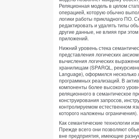
Реляционная модель в целом стат
операцией, которую обычно выпол
логики работы прикладного ПО. С
редактировать и удалять типы объ
другие данные, не влияя при этом
приложений.
Нижний уровень стека семантичес
представления логических аксиом
вычисления логических выражений
хранилищам (SPARQL, рекурсивны
Language), оформился несколько л
программных реализаций. В актив
компоненты более высокого уровн
реляционного в семантическое пр
конструирования запросов, инст
контролируемом естественном язы
которого наложены ограничения).
Как семантические технологии и
Прежде всего они позволяют объе
вне предприятия, имеющие разную