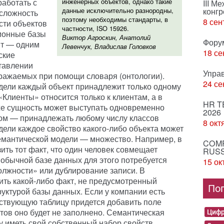
аботать с
инженерных объектов, однако такие
III М
данные исключительно разнородны,
конгр
сложность
поэтому необходимы стандарты, в
8 сен
сти объектов
частности, ISO 15926.
ционные базы
Виктор Агроскин, Анатолий
Фору
ят — одним
Левенчук, Владислав Головков
18 се
ские
тавлении
Упра
ражаемых при помощи словаря (онтологии).
24 се
дели каждый объект принадлежит только одному
«Клиенты» относится только к клиентам, а в
HR T
же сущность может выступать одновременно
2026
ром — принадлежать любому числу классов
8 окт
ели каждое свойство какого-либо объекта может
 семантической модели — множество. Например, в
COMP
ить тот факт, что один человек совмещает
RUSS
в обычной базе данных для этого потребуется
15 ок
лжности» или дублирование записи. В
ить какой-либо факт, не предусмотренный
По
уктурой базы данных. Если у компании есть
тствующую таблицу придется добавить поле
тов оно будет не заполнено. Семантическая
Цифр
у иметь свой собственный набор свойств.