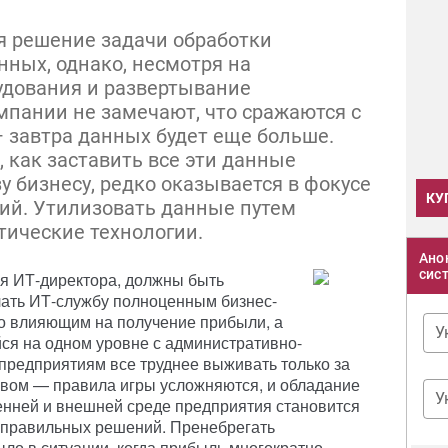
я решение задачи обработки
ных, однако, несмотря на
удования и развертывание
мпании не замечают, что сражаются с
 завтра данных будет еще больше.
, как заставить все эти данные
 бизнесу, редко оказывается в фокусе
КУ
ий. Утилизовать данные путем
тические технологии.
Ано
сис
я ИТ-директора, должны быть
лать ИТ-службу полноценным бизнес-
о влияющим на получение прибыли, а
У
ся на одном уровне с административно-
предприятиям все труднее выживать только за
тивом — правила игры усложняются, и обладание
У
енней и внешней среде предприятия становится
правильных решений. Пренебрегать
ло в ситуации, когда прибыль многократно