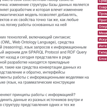
Суп
ична: изменение структуры базы данных является
Совр
няет разработчик и которая влечет изменение
емантическая модель позволяет добавлять,
Пром
ектов и их свойства точно так же, как любые
Прог
 на логику работы основанных на ней
Опер
Маши
ких технологий, включающий синтаксис
Иску
 (OWL, Web Ontology Language), средства
Инте
 (reasoning), язык запросов к информационным
й акроним для SPARQL Protocol and RDF Query
Гипе
ет назад и сегодня представлен в ряде
Блок
ной разработке находятся прикладные
я, такие как средства конвертации данных из
едставление и обратно, интерфейсы
рументы работы с информационными моделями на
ке (язык, на грамматические конструкции
зменяют принципы работы с информацией?
динить данные из разных источников внутри и
 структуру представления одних и тех же