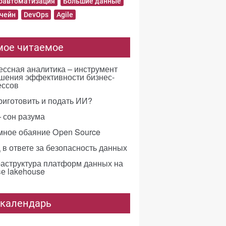
равтоматизация
Большие данные
чейн
DevOps
Agile
мое читаемое
ссная аналитика – инструмент
шения эффективности бизнес-
ессов
риготовить и подать ИИ?
 сон разума
мное обаяние Open Source
в ответе за безопасность данных
аструктура платформ данных на
е lakehouse
-календарь