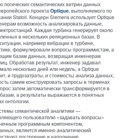
ию логических семантических витрин данных
 европейского проекта
Optique
, выполняемого по
ании Statoil. Концерн Siemens использует Optique
женерам возможность анализировать данные,
лектростанций. Каждая турбина генерирует около
вленных в нескольких реляционных базах. В
ситуации, например вибрации в турбине,
ктике, формулировали вопросы программистам, а
вующим базам данных, возвращая инженерам
лиц. Обработав результат, инженер задавал
имало несколько дней или недель, а Optique
ит, и трудозатраты, и стоимость) анализа данных,
сть самим конструировать запросы в терминах
апрос затем автоматически трансформируется в
базам, а результаты выражаются в понятных
х онтологии.
стемы семантической аналитики —
оляющего пользователю «задавать вопросы»
онечным программным компонентом,
анных, является именно аналитический
ествуют построение и наполнение