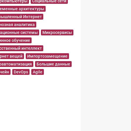
еркомпьютеры
Социальные сети
еменные архитектуры
ышленный Интернет
нозная аналитика
ационные системы
Микросервисы
нное обучение
сственный интеллект
рнет вещей
Импортозамещение
равтоматизация
Большие данные
чейн
DevOps
Agile