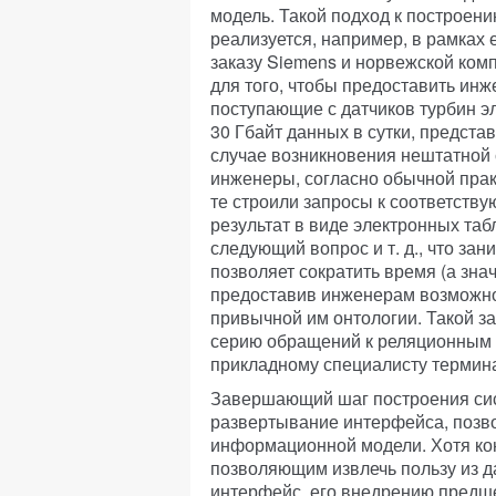
модель. Такой подход к построен
реализуется, например, в рамках
заказу Siemens и норвежской комп
для того, чтобы предоставить ин
поступающие с датчиков турбин э
30 Гбайт данных в сутки, предста
случае возникновения нештатной 
инженеры, согласно обычной пра
те строили запросы к соответст
результат в виде электронных таб
следующий вопрос и т. д., что зан
позволяет сократить время (а знач
предоставив инженерам возможно
привычной им онтологии. Такой з
серию обращений к реляционным 
прикладному специалисту термина
Завершающий шаг построения си
развертывание интерфейса, позв
информационной модели. Хотя к
позволяющим извлечь пользу из д
интерфейс, его внедрению предш