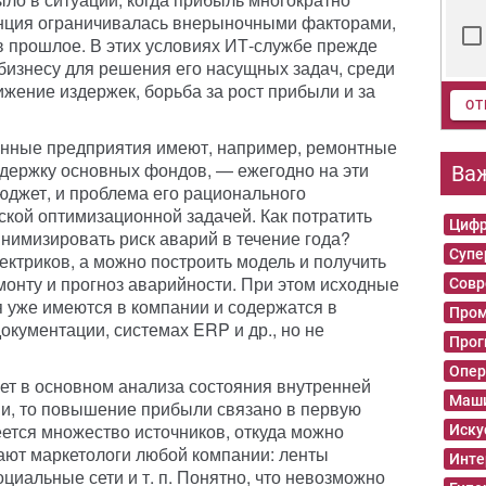
енция ограничивалась внерыночными факторами,
 в прошлое. В этих условиях ИТ-службе прежде
 бизнесу для решения его насущных задач, среди
ижение издержек, борьба за рост прибыли и за
ОТ
нные предприятия имеют, например, ремонтные
держку основных фондов, — ежегодно на эти
Ва
джет, и проблема его рационального
ской оптимизационной задачей. Как потратить
Цифр
инимизировать риск аварий в течение года?
Суп
ектриков, а можно построить модель и получить
монту и прогноз аварийности. При этом исходные
Совр
 уже имеются в компании и содержатся в
Пром
окументации, системах ERP и др., но не
Прог
Опер
ет в основном анализа состояния внутренней
Маши
ии, то повышение прибыли связано в первую
ется множество источников, откуда можно
Иску
тают маркетологи любой компании: ленты
Инте
циальные сети и т. п. Понятно, что невозможно