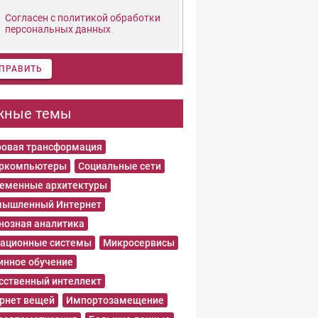
Согласен с политикой обработки
персональных данных
ПРАВИТЬ
жные темы
овая трансформация
еркомпьютеры
Социальные сети
еменные архитектуры
ышленный Интернет
нозная аналитика
ационные системы
Микросервисы
нное обучение
сственный интеллект
рнет вещей
Импортозамещение