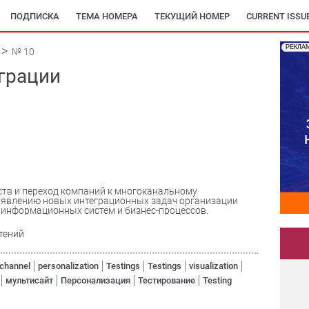
ПОДПИСКА
ТЕМА НОМЕРА
ТЕКУЩИЙ НОМЕР
CURRENT ISSU
РЕКЛА
№ 10
грации
тв и переход компаний к многоканальному
оявлению новых интеграционных задач организации
информационных систем и бизнес-процессов.
тений
channel
personalization
Testings
Testings
visualization
мультисайт
Персонализация
Тестирование
Testing