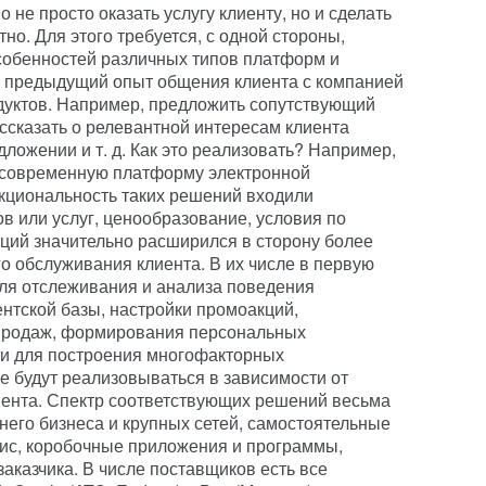
 не просто оказать услугу клиенту, но и сделать
но. Для этого требуется, с одной стороны,
особенностей различных типов платформ и
ть предыдущий опыт общения клиента с компанией
одуктов. Например, предложить сопутствующий
ссказать о релевантной интересам клиента
ложении и т. д. Как это реализовать? Например,
з современную платформу электронной
кциональность таких решений входили
в или услуг, ценообразование, условия по
кций значительно расширился в сторону более
о обслуживания клиента. В их числе в первую
для отслеживания и анализа поведения
ентской базы, настройки промоакций,
продаж, формирования персональных
ти для построения многофакторных
е будут реализовываться в зависимости от
иента. Спектр соответствующих решений весьма
его бизнеса и крупных сетей, самостоятельные
ис, коробочные приложения и программы,
аказчика. В числе поставщиков есть все