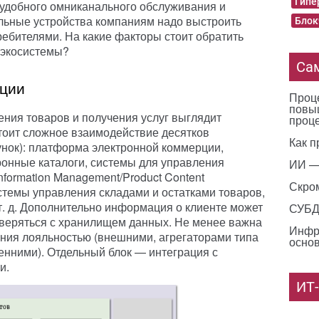
Гипе
 удобного омниканального обслуживания и
льные устройства компаниям надо выстроить
Блок
ребителями. На какие факторы стоит обратить
 экосистемы?
Са
ции
Проце
повы
ения товаров и получения услуг выглядит
проц
стоит сложное взаимодействие десятков
Как п
нок): платформа электронной коммерции,
ронные каталоги, системы для управления
ИИ —
nformation Management/Product Content
Скро
стемы управления складами и остатками товаров,
т. д. Дополнительно информация о клиенте может
СУБД 
сверяться с хранилищем данных. Не менее важна
Инфр
ния лояльностью (внешними, агрегаторами типа
основ
енними). Отдельный блок — интеграция с
и.
ИТ