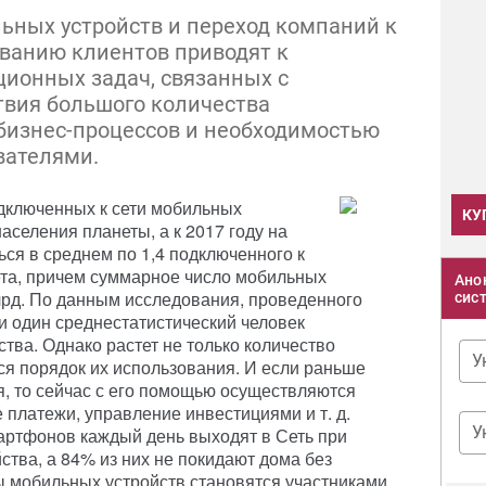
ьных устройств и переход компаний к
ванию клиентов приводят к
ионных задач, связанных с
твия большого количества
бизнес-процессов и необходимостью
вателями.
одключенных к сети мобильных
КУ
аселения планеты, а к 2017 году на
ься в среднем по 1,4 подключенного к
та, причем суммарное число мобильных
Ано
млрд. По данным исследования, проведенного
сис
ии один среднестатистический человек
ства. Однако растет не только количество
У
я порядок их использования. И если раньше
, то сейчас с его помощью осуществляются
 платежи, управление инвестициями и т. д.
У
артфонов каждый день выходят в Сеть при
тва, а 84% из них не покидают дома без
 мобильных устройств становятся участниками