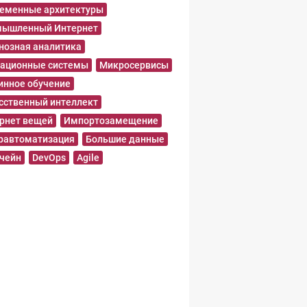
еменные архитектуры
ышленный Интернет
нозная аналитика
ационные системы
Микросервисы
нное обучение
сственный интеллект
рнет вещей
Импортозамещение
равтоматизация
Большие данные
чейн
DevOps
Agile