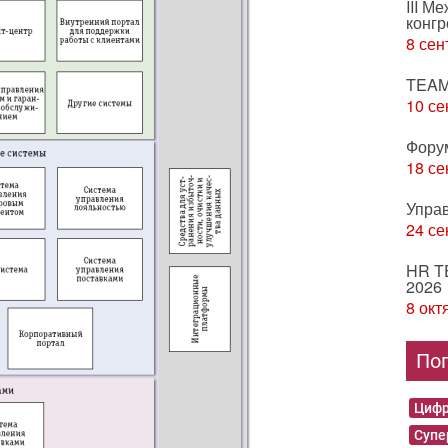
III М
конгр
8 сен
TEAM
10 се
Фору
18 се
Упра
24 се
HR T
2026
8 окт
По
Цифр
Суп