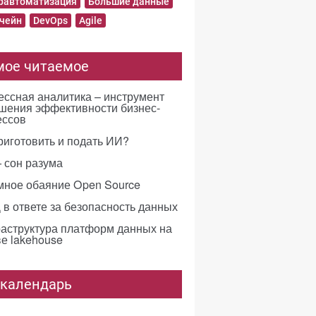
равтоматизация
Большие данные
чейн
DevOps
Agile
мое читаемое
ссная аналитика – инструмент
шения эффективности бизнес-
ессов
риготовить и подать ИИ?
 сон разума
мное обаяние Open Source
в ответе за безопасность данных
аструктура платформ данных на
е lakehouse
-календарь