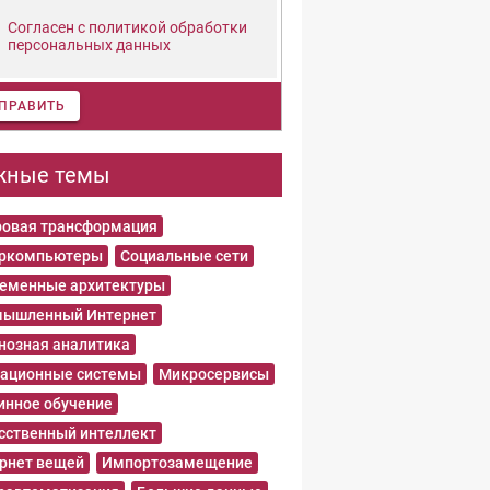
Согласен с политикой обработки
персональных данных
ПРАВИТЬ
жные темы
овая трансформация
еркомпьютеры
Социальные сети
еменные архитектуры
ышленный Интернет
нозная аналитика
ационные системы
Микросервисы
нное обучение
сственный интеллект
рнет вещей
Импортозамещение