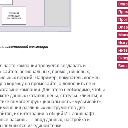
Совр
Пром
Прог
Опер
Маши
Иску
ля электронной коммерции
Инте
Гипе
 часто компании требуется создавать и
Блок
б-сайтов: региональных, промо-, нишевых,
обильных версий. Например, покупатель должен
 в корзину на промосайте, а дополнить ее и
магазине компании. Для этого необходимо, чтобы
сте данных (каталог, цены, статусы, клиенты) и
ктике помогает функциональность «мультисайт»,
рименения различных инструментов для
сайтов, их интеграции в общий ИТ-ландшафт
нные расходы — ввод данных, настройка и
ыполняются из единой точки.