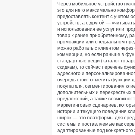
Через мобильное устройство нужно
это для него максимально комфорт
предоставлять контент с учетом 
устройств, а с другой — учитыва
и использования ее услуг или пр
товар к ранее приобретенному, ра
промоакции или специальном пред
можно работать с клиентом чере
коммерции, но если раньше в фун
стандартные вещи (каталог товаро
скидкам), то сейчас перечень фун
адресного и персонализированног
очередь стоит отметить функции 
покупателя, сегментирования кли
дополнительных и перекрестных 
предложений, а также возможнос
маркетинговых сценариев, которы
истории и текущего поведения кл
широк — это платформы для средн
системы и поставляемые как серв
адаптированные под конкретного з