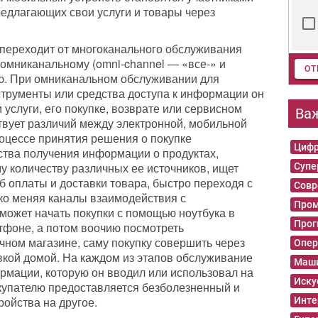
редлагающих свои услуги и товары через
 переходит от многоканального обслуживания
 омниканальному (omni-channel — «все-» и
ОТ
ю. При омниканальном обслуживании для
нструменты или средства доступа к информации он
 услуги, его покупке, возврате или сервисном
Ва
твует различий между электронной, мобильной
оцессе принятия решения о покупке
Цифр
ства получения информации о продуктах,
у количеству различных ее источников, ищет
Суп
б оплаты и доставки товара, быстро переходя с
Совр
гко меняя каналы взаимодействия с
Пром
ожет начать покупки с помощью ноутбука в
Прог
тфоне, а потом воочию посмотреть
ном магазине, саму покупку совершить через
Опер
авкой домой. На каждом из этапов обслуживание
Маши
ормации, которую он вводил или использовал на
Иску
купателю предоставляется безболезненный и
ойства на другое.
Инте