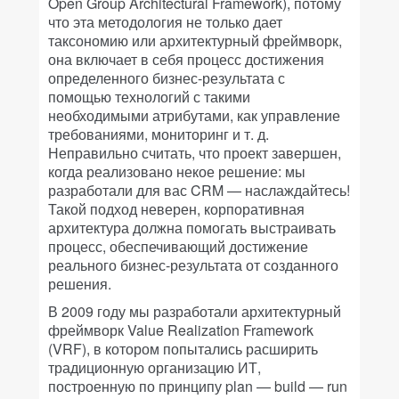
Open Group Architectural Framework), потому
что эта методология не только дает
таксономию или архитектурный фреймворк,
она включает в себя процесс достижения
определенного бизнес-результата с
помощью технологий с такими
необходимыми атрибутами, как управление
требованиями, мониторинг и т. д.
Неправильно считать, что проект завершен,
когда реализовано некое решение: мы
разработали для вас CRM — наслаждайтесь!
Такой подход неверен, корпоративная
архитектура должна помогать выстраивать
процесс, обеспечивающий достижение
реального бизнес-результата от созданного
решения.
В 2009 году мы разработали архитектурный
фреймворк Value Realization Framework
(VRF), в котором попытались расширить
традиционную организацию ИТ,
построенную по принципу plan — build — run