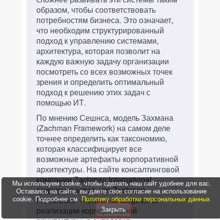
образом, чтобы соответствовать
потребностям бизнеса. Это означает,
что необходим структурированный
подход к управлению системами,
архитектура, которая позволит на
каждую важную задачу организации
посмотреть со всех возможных точек
зрения и определить оптимальный
подход к решению этих задач с
помощью ИТ.
По мнению Сешнса, модель Захмана
(Zachman Framework) на самом деле
точнее определить как таксономию,
которая классифицирует все
возможные артефакты корпоративной
архитектуры. На сайте консалтинговой
компании Zachman International
Мы используем cookie, чтобы сделать наш сайт удобнее для вас.
подчеркивается, что Zachman
Оставаясь на сайте, вы даете свое согласие на использование
Framework — это не методология
cookie. Подробнее см.
Политику обработки персональных данных
реализации корпоративной
Закрыть