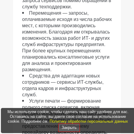
запроса сервисов помимо обращений в
службу техподдержки.
Перемещения — запросы,
оплачиваемые исходя из числа рабочих
мест, с которыми производились
изменения. Благодаря им открывалась
возможность заказа работ ИТ- и других
служб инфраструктуры предприятия.
При более крупных перемещениях
планировались консалтинговые услуги
для анализа и проектирования
размещения.
Средства для адаптации новых
сотрудников — сервисы ИТ-службы,
отдела кадров и инфраструктурных
служб.
Услуги печати — формирование
полного списка сервисов, включая
Мы используем cookie, чтобы сделать наш сайт удобнее для вас.
профессиональную печать и рассылку.
Оставаясь на сайте, вы даете свое согласие на использование
Одним из ожидаемых результатов было
cookie. Подробнее см.
Политику обработки персональных данных
предоставление внутреннему
Закрыть
провайдеру возможности определять,