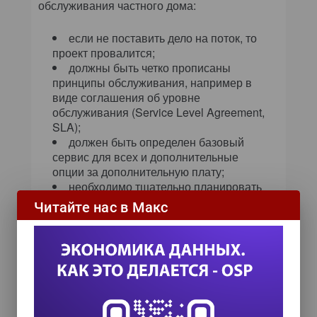
обслуживания частного дома:
если не поставить дело на поток, то
проект провалится;
должны быть четко прописаны
принципы обслуживания, например в
виде соглашения об уровне
обслуживания (Service Level Agreement,
SLA);
должен быть определен базовый
сервис для всех и дополнительные
опции за дополнительную плату;
необходимо тщательно планировать
и организовывать выполнение
Читайте нас в Макс
технических работ, особенно
связанных с отключением сервиса, так
как надо скоординировать действия
разных клиентов;
должны быть хорошие
коммуникации (все «жильцы» должны
знать, кому куда звонить, особенно в