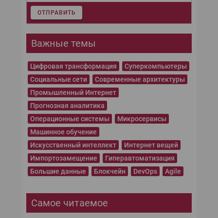
ОТПРАВИТЬ
Важные темы
Цифровая трансформация
Суперкомпьютеры
Социальные сети
Современные архитектуры
Промышленный Интернет
Прогнозная аналитика
Операционные системы
Микросервисы
Машинное обучение
Искусственный интеллект
Интернет вещей
Импортозамещение
Гиперавтоматизация
Большие данные
Блокчейн
DevOps
Agile
Самое читаемое