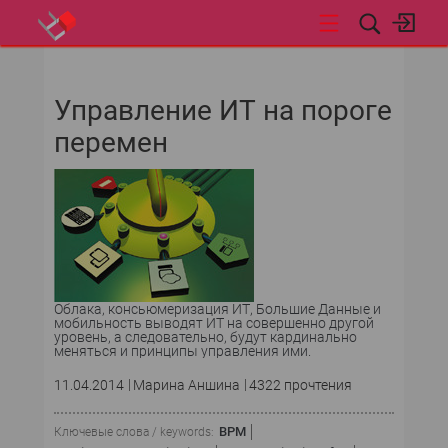
НОВОСТИ
Управление ИТ на пороге
СОБЫТИЯ
перемен
ЭКСПЕРТИЗА
ПОДПИСКА
ТЕМА НОМЕРА
Облака, консьюмеризация ИТ, Большие Данные и
ТЕКУЩИЙ НОМЕР
мобильность выводят ИТ на совершенно другой
уровень, а следовательно, будут кардинально
меняться и принципы управления ими.
CURRENT ISSUE
11.04.2014
Марина Аншина
4322 прочтения
АРХИВ
BPM
Ключевые слова / keywords: