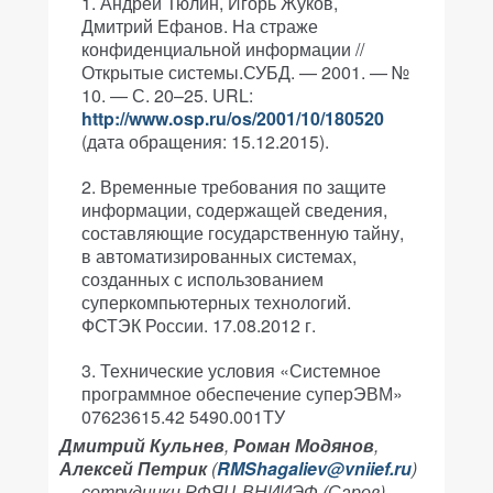
Андрей Тюлин, Игорь Жуков,
Дмитрий Ефанов. На страже
конфиденциальной информации //
Открытые системы.СУБД. — 2001. — №
10. — С. 20–25. URL:
http://www.osp.ru/os/2001/10/180520
(дата обращения: 15.12.2015).
Временные требования по защите
информации, содержащей сведения,
составляющие государственную тайну,
в автоматизированных системах,
созданных с использованием
суперкомпьютерных технологий.
ФСТЭК России. 17.08.2012 г.
Технические условия «Системное
программное обеспечение суперЭВМ»
07623615.42 5490.001ТУ
Дмитрий Кульнев
,
Роман Модянов
,
Алексей Петрик
(
RMShagaliev@vniief.ru
)
— сотрудники РФЯЦ-ВНИИЭФ (Саров).