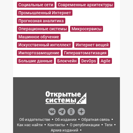
Социальные сети
Современные архитектуры
Промышленный Интернет
Прогнозная аналитика
Операционные системы
Микросервисы
Машинное обучение
Искусственный интеллект
Интернет вещей
Импортозамещение
Гиперавтоматизация
Большие данные
Блокчейн
DevOps
Agile
Об издательстве
Об издании
Обратная связь
Как нас найти
Контакты
О републикации
Теги
Архив изданий