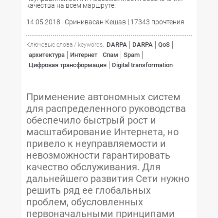
качества на всем маршруте.
14.05.2018
Сринивасан Кешав
17343 прочтения
DARPA
DARPA
QoS
Ключевые слова / keywords:
архитектура
Интернет
Спам
Spam
Цифровая трансформация
Digital transformation
Применение автономных систем
для распределенного руководства
обеспечило быстрый рост и
масштабирование Интернета, но
привело к неуправляемости и
невозможности гарантировать
качество обслуживания. Для
дальнейшего развития Сети нужно
решить ряд ее глобальных
проблем, обусловленных
первоначальными принципами