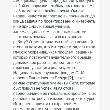
амбициозная цель — предоставить доступ к
любой информации любым пользователям в
любом месте и в любое время. Однако
напрашивается вопрос: не выполнена ли до
конца задача по проектированию Интернета
и не пришло ли время ученым,
занимающимся компьютерными сетями,
«паковать чемоданы» и искать новую
работу? Ответ отрицательный, и в немалой
степени потому, что Интернет страдает из-за
глубоко укоренившихся проблем, решение
которых потребует внушительного объема
дальнейшей работы. Более того, как
отмечают участники реализуемого
Национальным научным фондом США
проекта Future Internet Design
[2]
, те же
самые структурные элементы Сети, которые
обусловили ее успех, являются и
первопричиной ее глобальных проблем, а их
решение потребует изменения архитектуры
Интернета, причем с сохранением
совместимости с унаследованными