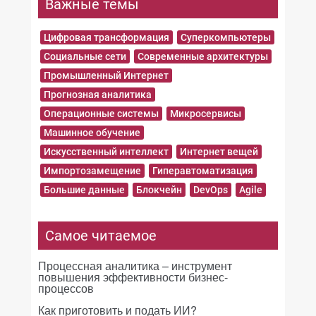
Важные темы
Цифровая трансформация
Суперкомпьютеры
Социальные сети
Современные архитектуры
Промышленный Интернет
Прогнозная аналитика
Операционные системы
Микросервисы
Машинное обучение
Искусственный интеллект
Интернет вещей
Импортозамещение
Гиперавтоматизация
Большие данные
Блокчейн
DevOps
Agile
Самое читаемое
Процессная аналитика – инструмент
повышения эффективности бизнес-
процессов
Как приготовить и подать ИИ?