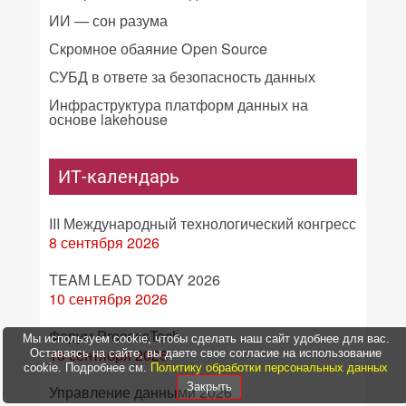
ИИ — сон разума
Скромное обаяние Open Source
СУБД в ответе за безопасность данных
Инфраструктура платформ данных на
основе lakehouse
ИТ-календарь
III Международный технологический конгресс
8 сентября 2026
TEAM LEAD TODAY 2026
10 сентября 2026
Форум ProcessTech
Мы используем cookie, чтобы сделать наш сайт удобнее для вас.
18 сентября 2026
Оставаясь на сайте, вы даете свое согласие на использование
cookie. Подробнее см.
Политику обработки персональных данных
Закрыть
Управление данными 2026