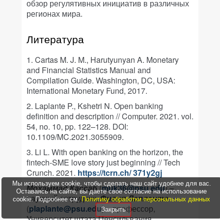
обзор регулятивных инициатив в различных
регионах мира.
Литература
1. Cartas M. J. M., Harutyunyan A. Monetary
and Financial Statistics Manual and
Compilation Guide. Washington, DC, USA:
International Monetary Fund, 2017.
2. Laplante P., Kshetri N. Open banking
definition and description // Computer. 2021. vol.
54, no. 10, pp. 122–128. DOI:
10.1109/MC.2021.3055909.
3. Li L. With open banking on the horizon, the
fintech-SME love story just beginning // Tech
Crunch. 2021.
https://tcrn.ch/ 371y2gj
Мы используем cookie, чтобы сделать наш сайт удобнее для вас.
Мохаммад Кассаб
(
muk36@psu.edu
) –
Оставаясь на сайте, вы даете свое согласие на использование
научный сотрудник,
Филип Лапланте
cookie. Подробнее см.
Политику обработки персональных данных
(
plaplante@psu.edu
) – профессор,
Закрыть
Университет штата Пенсильвания.