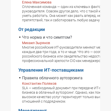
Елена Максимова
Сплоченная команда — один из ключевых факторов у
руководителя. Совсем другое дело, что с такой коман
уметь работать. Она может как рвать вперед, не заме
препятствий, так и саботировать любую задачу.
От редакции
Что норма и что симптом?
Михаил Зырянов
Многие российские ИТ-руководители меняют место р
каждые два-три года, а то и чаще. Что это — особенно
российского бизнеса или свидетельство недостаточн
профессиональной зрелости CIO как менеджеров?
Управление ИТ-поставщиками
Правила облачного аутсорсинга
Константин Поляков
SLA — необходимый документ при передаче ИТ-подде
бизнеса в облачный аутсорсинг. Однако, как показыва
высокое качество услуг гарантирует только высокий 
отношений с подрядчиком.
Менеджмент