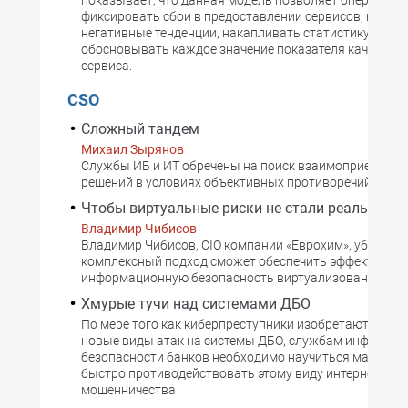
показывает, что данная модель позволяет оперативн
фиксировать сбои в предоставлении сервисов, выявл
негативные тенденции, накапливать статистику и
обосновывать каждое значение показателя качества 
сервиса.
CSO
Сложный тандем
Михаил Зырянов
Службы ИБ и ИТ обречены на поиск взаимоприемлем
решений в условиях объективных противоречий интер
Чтобы виртуальные риски не стали реальност
Владимир Чибисов
Владимир Чибисов, CIO компании «Еврохим», убежден:
комплексный подход сможет обеспечить эффективну
информационную безопасность виртуализованных ср
Хмурые тучи над системами ДБО
По мере того как киберпреступники изобретают все н
новые виды атак на системы ДБО, службам информа
безопасности банков необходимо научиться максима
быстро противодействовать этому виду интернет-
мошенничества