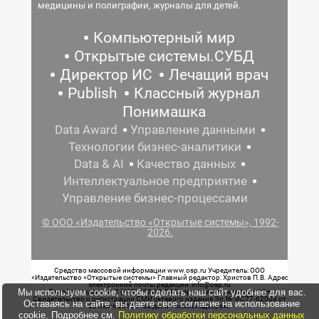
медицины и полиграфии, журналы для детей.
Компьютерный мир
Открытые системы.СУБД
Директор ИС
Лечащий врач
Publish
Классный журнал
Понимашка
Data Award
Управление данными
Технологии бизнес-аналитики
Data & AI
Качество данных
Интеллектуальное предприятие
Управление бизнес-процессами
© ООО «Издательство «Открытые системы», 1992-
2026.
Средство массовой информации www.osp.ru Учредитель: ООО
«Издательство «Открытые системы» Главный редактор: Христов П.В. Адрес
электронной почты редакции: info@osp.ru
Мы используем cookie, чтобы сделать наш сайт удобнее для вас.
Телефон редакции: 7 (499) 703-18-54 Возрастная маркировка: 12+
Свидетельство о регистрации СМИ сетевого издания Эл.№ ФС77-62008 от
Оставаясь на сайте, вы даете свое согласие на использование
05 июня 2015 г. выдано Роскомнадзором.
cookie. Подробнее см.
Политику обработки персональных данных