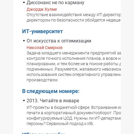
Диссонанс не по карману
Джордж Хулме
Отсутствие взаимодействия между ИТ-директором и
директором по безопасности обойдется недешево
ИТ-университет
От искусства к оптимизации
Николай Смирнов
Задача младшего менеджмента предприятий заключа
контроле точного исполнения планов, а вовсе не в
планировании, и тем более не в поиске работы для
подчиненных. Разумеется, желаемого невозможно дос
использования систем оперативного управления
производством.
В следующем номере:
2013. Читайте в январе
ИТ-проекты в бюджетной сфере. Встраивание инфрас
печати в корпоративный документооборот. Программ
конфигурируемые ЦОД. Нужны ли ИТ-департаменту «
персоны? Сервисный подход к ИБ.