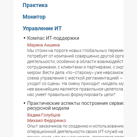
Практика
Монитор
Управление ИТ
Компас ИТ-поддержки
Марина Аншина
Мы стоим на пороге новых глобальных перемен. Гря
потребует от компаний совершенно другой организац
деятельности, особенно в области взаимодействия м
сотрудниками, с клиентами и партнерами, с окружаю
миром. Вести дела «по–старому» уже невозможно. П
схема управления с жесткой регламентацией — «конв
уходит со сцены. На смену приходит «модель муравей
нее важнейшим является правильное целеполагание. А
нас умеет правильно формулировать цели?
Практические аспекты построения сервисно-
ресурсной модели
Вадим Голубцов
Михаил Федоренко
Опыт заказчиков по созданию и использованию СРМ 
операционной деятельности своих ИТ-служб наглядн