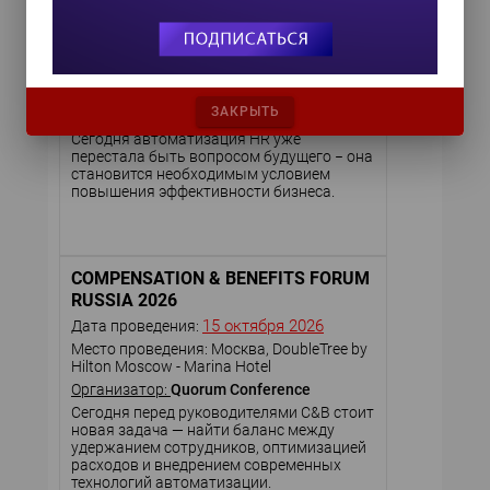
HR TECH + ИИ ТРАНСФОРМАЦИЯ
2026
8 октября 2026
Дата проведения:
Место проведения: Москва, Radisson Blu
Belorusskaya
ЗАКРЫТЬ
Организатор:
Quorum Conference
Сегодня автоматизация HR уже
перестала быть вопросом будущего − она
становится необходимым условием
повышения эффективности бизнеса.
COMPENSATION & BENEFITS FORUM
RUSSIA 2026
15 октября 2026
Дата проведения:
Место проведения: Москва, DoubleTree by
Hilton Moscow - Marina Hotel
Организатор:
Quorum Conference
Сегодня перед руководителями C&B стоит
новая задача — найти баланс между
удержанием сотрудников, оптимизацией
расходов и внедрением современных
технологий автоматизации.