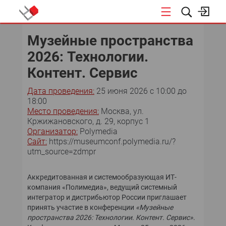
КОНФЕРЕНЦИИ
Музейные пространства
2026: Технологии.
«ОТКРЫТЫЕ СИСТЕМЫ»
Контент. Сервис
DATA AWARD
Дата проведения:
25 июня 2026 c 10:00 до
18:00
DATA&AI
Место проведения:
Москва, ул.
Кржижановского, д. 29, корпус 1
Организатор:
Polymedia
ИТ-ИНФРАСТРУКТУРА
Сайт:
https://museumconf.polymedia.ru/?
utm_source=zdmpr
БЕЗОПАСНОСТЬ
Аккредитованная и системообразующая ИТ-
АВТОМАТИЗАЦИЯ
компания «Полимедиа», ведущий системный
интегратор и дистрибьютор России приглашает
ДИРЕКТОР ИС
принять участие в конференции
«Музейные
пространства 2026: Технологии. Контент. Сервис»
.