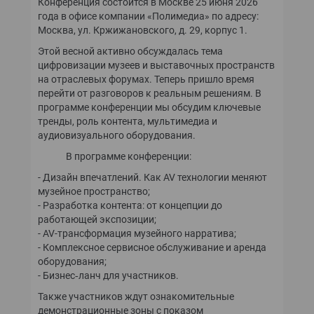
Конференция состоится в Москве 25 июня 2026
КОМПЬЮТЕРНЫЙ МИР
года в офисе компании «Полимедиа» по адресу:
Москва, ул. Кржижановского, д. 29, корпус 1.
ИТ В ЗДРАВООХРАНЕНИИ
Этой весной активно обсуждалась тема
цифровизации музеев и выставочных пространств
ПАРТНЕРСКИЕ ПРОЕКТЫ
на отраслевых форумах. Теперь пришло время
перейти от разговоров к реальным решениям. В
ИТ-КАЛЕНДАРЬ
программе конференции мы обсудим ключевые
тренды, роль контента, мультимедиа и
аудиовизуального оборудования.
ЭКСПЕРТИЗА
В программе конференции:
ПРЕСС-РЕЛИЗЫ
- Дизайн впечатлений. Как AV технологии меняют
музейное пространство;
- Разработка контента: от концепции до
АРХИВ ЖУРНАЛОВ
работающей экспозиции;
- AV-трансформация музейного нарратива;
ПОДПИСКА
- Комплексное сервисное обслуживание и аренда
оборудования;
- Бизнес‑ланч для участников.
Также участников ждут ознакомительные
демонстрационные зоны с показом