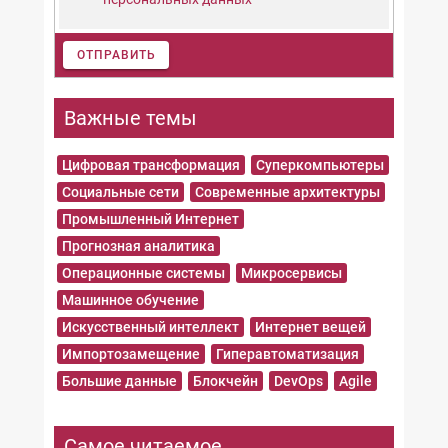
ОТПРАВИТЬ
Важные темы
Цифровая трансформация
Суперкомпьютеры
Социальные сети
Современные архитектуры
Промышленный Интернет
Прогнозная аналитика
Операционные системы
Микросервисы
Машинное обучение
Искусственный интеллект
Интернет вещей
Импортозамещение
Гиперавтоматизация
Большие данные
Блокчейн
DevOps
Agile
Самое читаемое