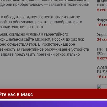
III М
где они приобретались», — заявили в технической
конгр
8 сен
 обладатели гаджетов; некоторые из них не
Фору
osoft на обслуживание, хотя и приобретали его
18 се
зводителя, пишет газета.
ания, согласно условиям гарантийного
Упра
ициальном сайте Microsoft, Россия до сих пор
24 се
е оно осуществляется. В Роспотребнадзоре
твенность за гарантийное обслуживание устройств
HR T
2026
ь вправе предъявить претензии относительно
8 окт
COMP
RUSS
15 ок
Ze
йте нас в Макс
ка
пр