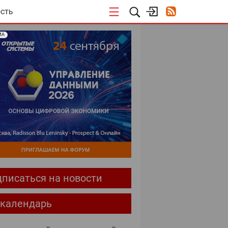
СТЬ
МА
писаться на новости
-календарь