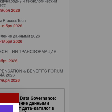
еждународный технологический
есс
тября 2026
м ProcessTech
нтября 2026
вление данными 2026
нтября 2026
ECH + ИИ ТРАНСФОРМАЦИЯ
ября 2026
ENSATION & BENEFITS FORUM
IA 2026
тября 2026
ro Trust и Data Governance:
к управление данными
евращает дата-каталог в