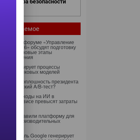
ро контура безопасности
ее...
мое читаемое
ентября на форуме «Управление
ми — 2026» обсудят подготовку
х к ИИ и новые этапы
ртозамещения
к оптимизирует процессы
учения языковых моделей
 Rapidus: оплошность президента
тратегический A/B-тест?
0 году расходы на ИИ в
тском сервисе превысят затраты
ерсонал
dia представили платформу для
 высокопроизводительных
слений
я ИИ-модель Google генерирует