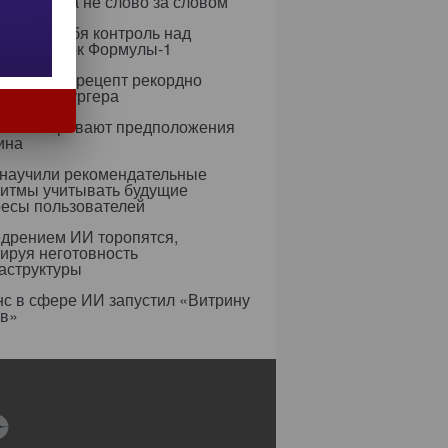
 целиком, а не слово за словом
рет на себя контроль над
егией гонок Формулы-1
азработал рецепт рекордно
гичного бургера
усы оспаривают предположения
ина
 научили рекомендательные
ритмы учитывать будущие
ресы пользователей
едрением ИИ торопятся,
ируя неготовность
аструктуры
с в сфере ИИ запустил «Витрину
ов»