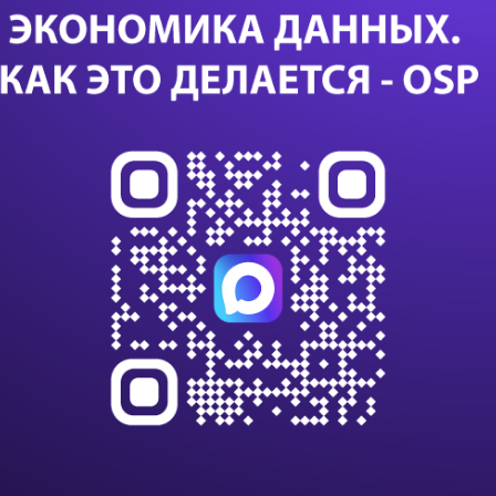
яд
Дал
Са
24 с
данны
данны
импо
Т-Бан
дооб
Казус
или с
К 203
клиен
на п
В Nvi
ИИ и
вычи
Нова