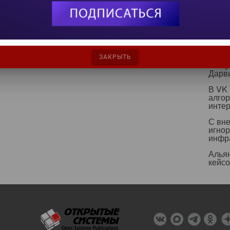
текст
ИИ бе
страт
ИИ р
эколо
ЗАКРЫТЬ
Какт
Дарв
В VK
алго
инте
С вн
игнор
инфр
Альян
кейс