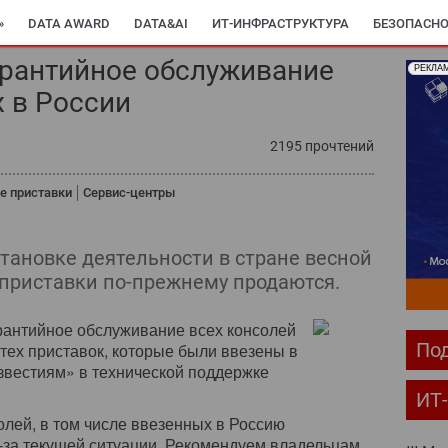
»
DATA AWARD
DATA&AI
ИТ-ИНФРАСТРУКТУРА
БЕЗОПАСНО
арантийное обслуживание
РЕКЛА
x в России
2195 прочтений
е приставки
Сервис-центры
становке деятельности в стране весной
 приставки по-прежнему продаются.
арантийное обслуживание всех консолей
Под
 тех приставок, которые были ввезены в
звестиям» в технической поддержке
ИТ
лей, в том числе ввезенных в Россию
-за текущей ситуации. Рекомендуем владельцам