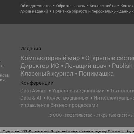
Об издательстве
Обратная связь
Как нас найти
Контак
Архив изданий
Политика обработки персональных данных
Издания
Компьютерный мир
Открытые сист
е
Директор ИС
Лечащий врач
Publish
ктр
Классный журнал
Понимашка
йств,
ии,
Конференции
Data Award
Управление данными
Технолог
Data & AI
Качество данных
Интеллектуальн
Управление бизнес-процессами
© ООО «Издательство «Открытые системы»
 Учредитель: ООО «Издательство «Открытые системы» Главный редактор: Христов П.В. Адрес