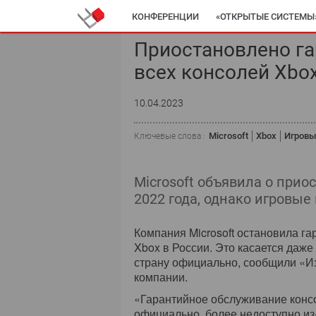
КОНФЕРЕНЦИИ
«ОТКРЫТЫЕ СИСТЕМЫ
Приостановлено г
всех консолей Xbo
10.04.2023
Microsoft
Xbox
Игровы
Ключевые слова :
Microsoft объявила о прио
2022 года, однако игровые
Компания Microsoft остановила г
Xbox в России. Это касается даже
страну официально, сообщили «И
компании.
«Гарантийное обслуживание консо
официально, более недоступно из